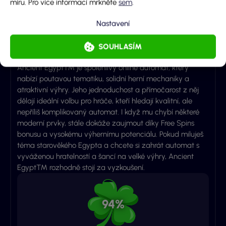
míru. Pro více informací mrkněte
sem
.
Naše hodnocení hry Ancient
Nastavení
Egypt™
SOUHLASÍM
Ancient Egypt™ je spolehlivý online automat, který
nabízí poutavou tematiku, solidní herní mechaniky a
atraktivní výhry. Jeho jednoduchost a přímočarost z něj
dělají ideální volbu pro hráče, kteří hledají kvalitní, ale
nepříliš komplikovaný automat. I když mu chybí některé
moderní prvky, stále dokáže zaujmout díky Free Spins
bonusu a vysokému výhernímu potenciálu. Pokud miluješ
téma starověkého Egypta a chcete si zahrát automat s
vyváženou hratelností a šancí na velké výhry, Ancient
Egypt™ rozhodně stojí za vyzkoušení.
94%