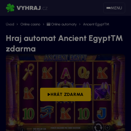
MENU
Úvod
Online casino
🎰 Online automaty
Ancient Egypt™
Hraj automat Ancient Egypt™
zdarma
HRÁT ZDARMA