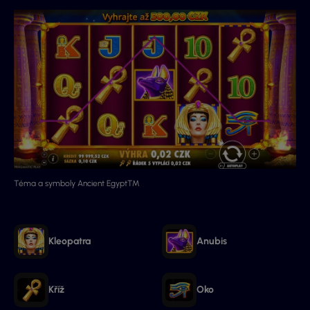
Téma a symboly Ancient Egypt™
Kleopatra
Anubis
Kříž
Oko