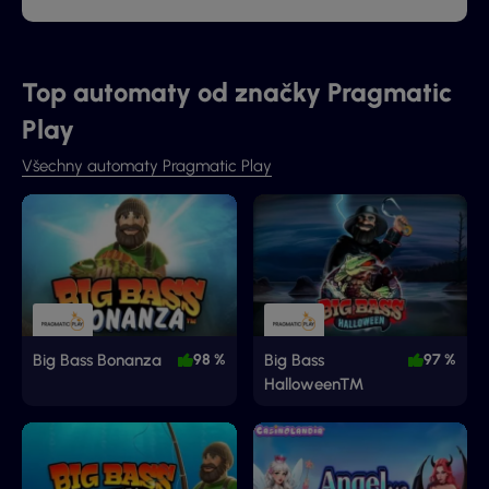
Top automaty od značky Pragmatic
Play
Všechny automaty Pragmatic Play
Big Bass Bonanza
98 %
Big Bass
97 %
Halloween™