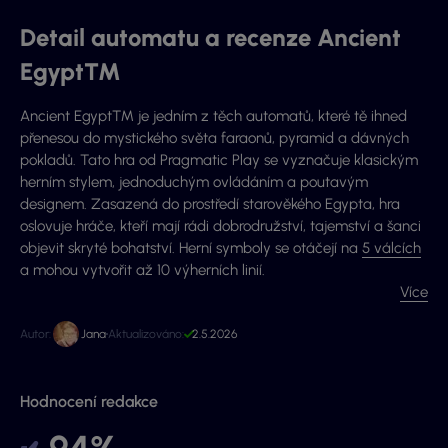
Detail automatu a recenze Ancient
Egypt™
Ancient Egypt™ je jedním z těch automatů, které tě ihned
přenesou do mystického světa faraonů, pyramid a dávných
pokladů. Tato hra od Pragmatic Play se vyznačuje klasickým
herním stylem, jednoduchým ovládáním a poutavým
designem. Zasazená do prostředí starověkého Egypta, hra
oslovuje hráče, kteří mají rádi dobrodružství, tajemství a šanci
objevit skryté bohatství. Herní symboly se otáčejí na
5 válcích
a mohou vytvořit až 10 výherních linií.
Více
Autor:
Jana
Aktualizováno:
2.5.2026
Hodnocení redakce