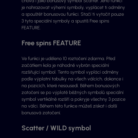
chová i jako bonusový symbol Scatter. Jeho funkcí
je nahrazovat výherní symboly, vyplácet ti odměny
a spouštět bonusovou funkci. Stačí ti vytočit pouze
3 tyto speciální symboly a spustíš Free spins
FEATURE.
Free spins FEATURE
Ve funkci je uděleno 10 roztočení zdarma. Před
začátkem kola je náhodně vybrán speciální
rozšiřující symbol. Tento symbol vyplácí odměny
podle výplatní tabulky na všech válcích, dokonce i
na pozicích, které nesousedí. Během bonusových
zatočení se po výplatě běžných symbolů speciální
symbol vertikálně rozšíří a pokryje všechny 3 pozice
na válci. Během této funkce můžeš získat i další
bonusová zatočení.
Scatter / WILD symbol