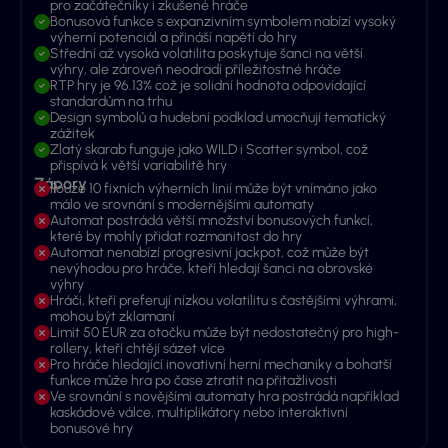
pro začátečníky i zkušené hráče
Bonusová funkce s expanzivním symbolem nabízí vysoký
výherní potenciál a přináší napětí do hry
Střední až vysoká volatilita poskytuje šanci na větší
výhry, ale zároveň neodradí příležitostné hráče
RTP hry je 96.13% což je solidní hodnota odpovídající
standardům na trhu
Design symbolů a hudební podklad umocňují tematický
zážitek
Zlatý skarab funguje jako WILD i Scatter symbol, což
přispívá k větší variabilitě hry
Zápory
Pouze 10 fixních výherních linií může být vnímáno jako
málo ve srovnání s modernějšími automaty
Automat postrádá větší množství bonusových funkcí,
které by mohly přidat rozmanitost do hry
Automat nenabízí progresivní jackpot, což může být
nevýhodou pro hráče, kteří hledají šanci na obrovské
výhry
Hráči, kteří preferují nízkou volatilitu s častějšími výhrami,
mohou být zklamaní
Limit 50 EUR za otočku může být nedostatečný pro high-
rollery, kteří chtějí sázet více
Pro hráče hledající inovativní herní mechaniky a bohatší
funkce může hra po čase ztratit na přitažlivosti
Ve srovnání s novějšími automaty hra postrádá například
kaskádové válce, multiplikátory nebo interaktivní
bonusové hry