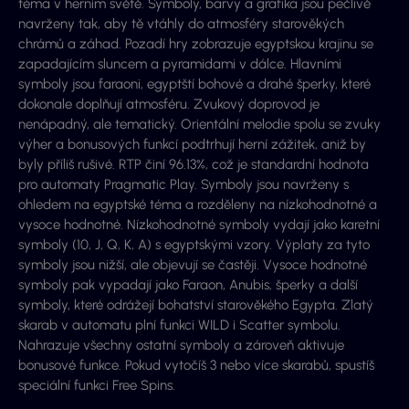
téma v herním světě. Symboly, barvy a grafika jsou pečlivě
navrženy tak, aby tě vtáhly do atmosféry starověkých
chrámů a záhad. Pozadí hry zobrazuje egyptskou krajinu se
zapadajícím sluncem a pyramidami v dálce. Hlavními
symboly jsou faraoni, egyptští bohové a drahé šperky, které
dokonale doplňují atmosféru. Zvukový doprovod je
nenápadný, ale tematický. Orientální melodie spolu se zvuky
výher a bonusových funkcí podtrhují herní zážitek, aniž by
byly příliš rušivé. RTP činí 96.13%, což je standardní hodnota
pro automaty Pragmatic Play. Symboly jsou navrženy s
ohledem na egyptské téma a rozděleny na nízkohodnotné a
vysoce hodnotné. Nízkohodnotné symboly vydají jako karetní
symboly (10, J, Q, K, A) s egyptskými vzory. Výplaty za tyto
symboly jsou nižší, ale objevují se častěji. Vysoce hodnotné
symboly pak vypadají jako Faraon, Anubis, šperky a další
symboly, které odrážejí bohatství starověkého Egypta. Zlatý
skarab v automatu plní funkci WILD i Scatter symbolu.
Nahrazuje všechny ostatní symboly a zároveň aktivuje
bonusové funkce. Pokud vytočíš 3 nebo více skarabů, spustíš
speciální funkci Free Spins.