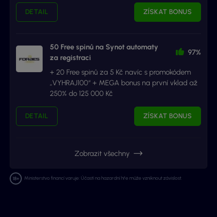
DETAIL
ZÍSKAT BONUS
50 Free spinů na Synot automaty
97%
za registraci
+ 20 Free spinů za 5 Kč navíc s promokódem
„VYHRAJ100“ + MEGA bonus na první vklad až
250% do 125 000 Kč
DETAIL
ZÍSKAT BONUS
Zobrazit všechny
Ministerstvo financí varuje: Účastí na hazardní hře může vzniknout závislost.