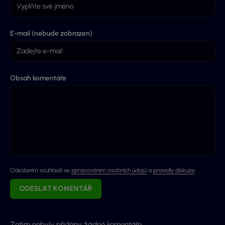
E-mail (nebude zobrazen)
Obsah komentáře
Odeslaním souhlasíš se
zpracováním osobních údajů
a
pravidly diskuze
.
ODESLAT KOMENTÁŘ
Zatím nebyly přidány žádné komentáře.