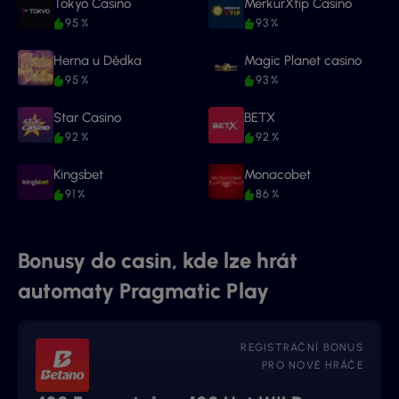
Tokyo Casino
MerkurXtip Casino
95 %
93 %
Herna u Dědka
Magic Planet casino
95 %
93 %
Star Casino
BETX
92 %
92 %
Kingsbet
Monacobet
91 %
86 %
Bonusy do casin, kde lze hrát
automaty Pragmatic Play
REGISTRAČNÍ BONUS
PRO NOVÉ HRÁČE