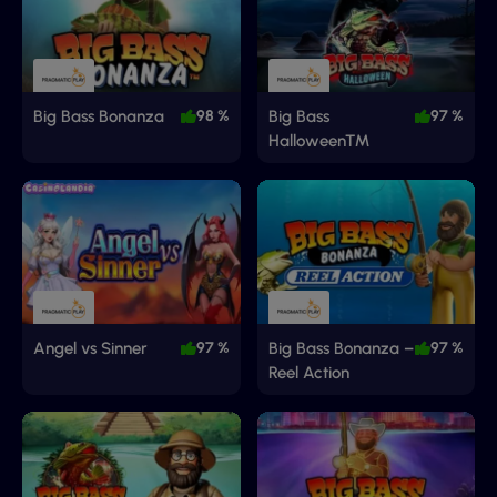
Big Bass Bonanza
98 %
Big Bass
97 %
Halloween™
Angel vs Sinner
97 %
Big Bass Bonanza –
97 %
Reel Action