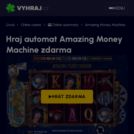
MENU
Úvod
Online casino
🎰 Online automaty
Amazing Money Machine
Hraj automat Amazing Money
Machine zdarma
HRÁT ZDARMA