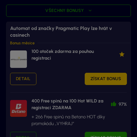
VŠECHNY BONUSY
Automat od značky Pragmatic Play lze hrát v
casinech
Bonus měsíce
100 otoček zdarma za pouhou
registraci
DETAIL
ZÍSKAT BONUS
400 Free spinů na 100 Hot WILD za
97%
registraci ZDARMA
+ 266 Free spinů na Betano HOT díky
promokódu „VYHRAJ“