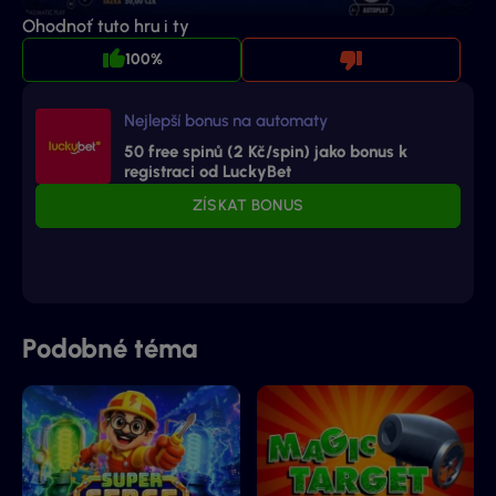
Ohodnoť tuto hru i ty
100%
Nejlepší bonus na automaty
50 free spinů (2 Kč/spin) jako bonus k
registraci od LuckyBet
ZÍSKAT BONUS
Podobné téma