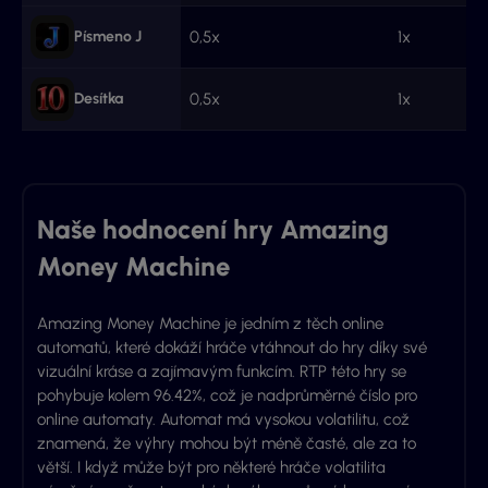
Písmeno J
0,5x
1x
Desítka
0,5x
1x
Naše hodnocení hry Amazing
Money Machine
Amazing Money Machine je jedním z těch online
automatů, které dokáží hráče vtáhnout do hry díky své
vizuální kráse a zajímavým funkcím. RTP této hry se
pohybuje kolem 96.42%, což je nadprůměrné číslo pro
online automaty. Automat má vysokou volatilitu, což
znamená, že výhry mohou být méně časté, ale za to
větší. I když může být pro některé hráče volatilita