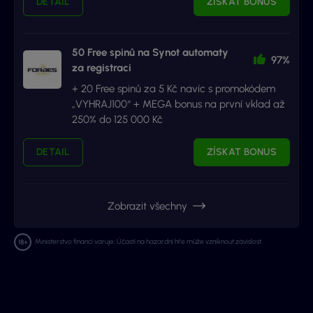
DETAIL
ZÍSKAT BONUS
50 Free spinů na Synot automaty
97%
za registraci
+ 20 Free spinů za 5 Kč navíc s promokódem
„VYHRAJ100“ + MEGA bonus na první vklad až
250% do 125 000 Kč
DETAIL
ZÍSKAT BONUS
Zobrazit všechny
Ministerstvo financí varuje: Účastí na hazardní hře může vzniknout závislost.