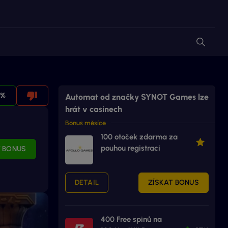
0%
Automat od značky SYNOT Games lze
hrát v casinech
Bonus měsíce
100 otoček zdarma za
pouhou registraci
T BONUS
DETAIL
ZÍSKAT BONUS
400 Free spinů na