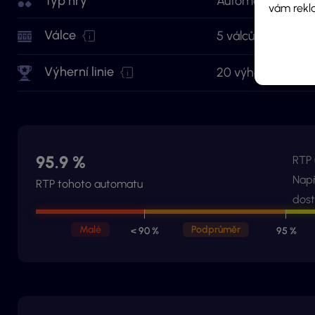
Typ hry
Automat
vám rekl
Válce
5 válců
Výherní linie
20 výherních linií
95.9 %
RTP 
Např
RTP tohoto automatu
dost
Malé
Podprůměr
< 90 %
95 %