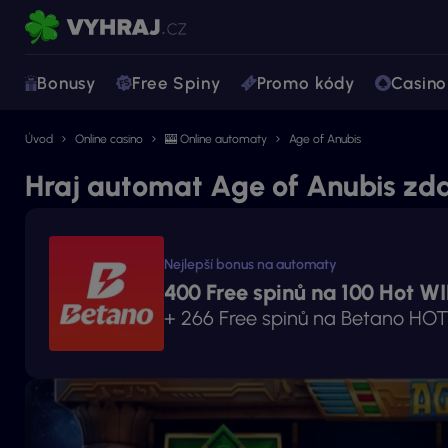
Bonusy
Free Spiny
Promo kódy
Casino
Úvod
Online casino
🎰 Online automaty
Age of Anubis
Hraj automat Age of Anubis z
Nejlepší bonus na automaty
400 Free spinů na 100 Hot 
+ 266 Free spinů na Betano HO