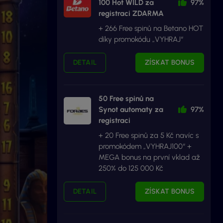
100 Hot WILD za
97%
registraci ZDARMA
+ 266 Free spinů na Betano HOT
díky promokódu „VYHRAJ“
DETAIL
ZÍSKAT BONUS
50 Free spinů na
Synot automaty za
97%
registraci
+ 20 Free spinů za 5 Kč navíc s
promokódem „VYHRAJ100“ +
MEGA bonus na první vklad až
250% do 125 000 Kč
DETAIL
ZÍSKAT BONUS