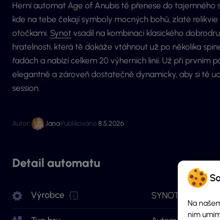
Herní automat Age of Anubis tě přenese do tajemného 
kde na tebe čekají symboly mocných bohů, zlaté relikvi
otočkami.
Synot
vsadil na kombinaci klasického dobrodr
hratelnosti, která tě dokáže vtáhnout už po několika spin
řadách a nabízí celkem 20 výherních linií. Už při prvním 
elegantně a zároveň dostatečně dynamicky, aby si tě udr
session.
Autor:
Jana
Publikováno:
8.5.2026
Detail automatu
So
Výrobce
SYNOT Games
Na našem
nim umím