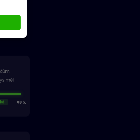
áčům.
bys měl
ké
99 %