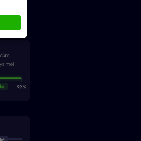
áčům.
bys měl
ké
99 %
ká