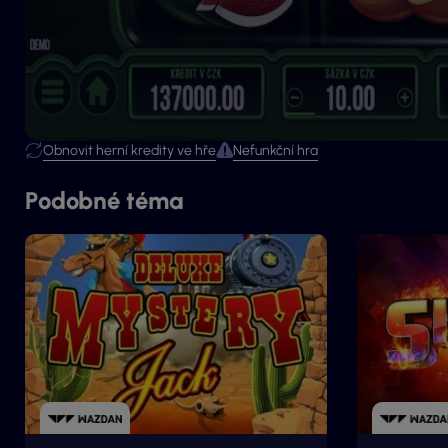
Bonusy na automaty
Obnovit herní kredity ve hře
Obnovit herní kredity ve hře
Nefunkční hra
Podobné téma