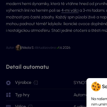
moderní herní dynamiky, která tě vtáhne hned od prvního
výherních linií na herním poli se
4-mi válci
a 3-mi řadami, 
možností pro časté zásahy. Každý spin působí živě a na
mohou padnout téměř kdykoliv. Ikonické ovoce doplněn
i nostalgickou atmosféru. Stačí jediné otočení a štěstí mů
Autor:
Nikola S.
Aktualizováno:
1.6.2026
Detail automatu
Výrobce
SYNOT Games
So
Typ hry
Automat
Na našem
nim umím
Válce
4 válce