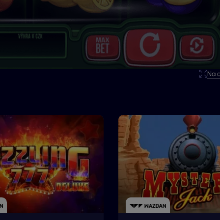
Nefunkční hra
Na 