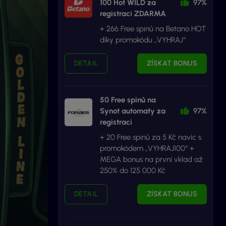
100 Hot WILD za
97%
registraci ZDARMA
+ 266 Free spinů na Betano HOT
díky promokódu „VYHRAJ“
DETAIL
ZÍSKAT BONUS
50 Free spinů na
Synot automaty za
97%
registraci
+ 20 Free spinů za 5 Kč navíc s
promokódem „VYHRAJ100“ +
MEGA bonus na první vklad až
250% do 125 000 Kč
DETAIL
ZÍSKAT BONUS