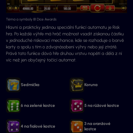
Téma a symboly 81 Dice Awards
Hlavní a prakticky jedinou speciální funkcí automatu je Risk
hra. Po každé výhře má hráč možnost vsadit získanou částku
v jednoduché riskovací mechanice, kde se rozhoduje o barvě
karty a spolu s tím o zdvojnásobení výhry nebo její ztrátě.
Právě tato funkce dává hře druhou vrstvu napětí a dělá z ní
víc než jen obyčejný točící automat.
Sedmička
Koruna
6 na zelené kostce
5 na růžové kostce
3 na oranžové
4 na fialové kostce
kostce