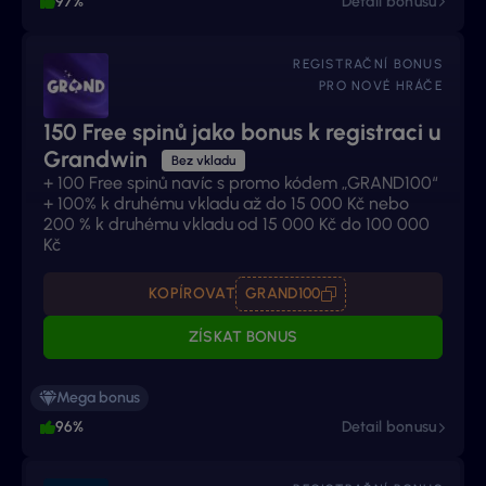
97%
Detail bonusu
REGISTRAČNÍ BONUS
PRO NOVÉ HRÁČE
150 Free spinů jako bonus k registraci u
Grandwin
Bez vkladu
+ 100 Free spinů navíc s promo kódem „GRAND100“
+ 100% k druhému vkladu až do 15 000 Kč nebo
200 % k druhému vkladu od 15 000 Kč do 100 000
Kč
KOPÍROVAT
GRAND100
ZÍSKAT BONUS
Mega bonus
96%
Detail bonusu