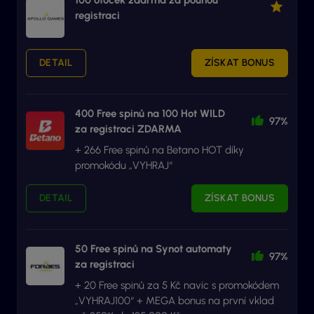
registraci
DETAIL
ZÍSKAT BONUS
400 Free spinů na 100 Hot WILD
97%
za registraci ZDARMA
+ 266 Free spinů na Betano HOT díky
promokódu „VYHRAJ“
DETAIL
ZÍSKAT BONUS
50 Free spinů na Synot automaty
97%
za registraci
+ 20 Free spinů za 5 Kč navíc s promokódem
„VYHRAJ100“ + MEGA bonus na první vklad