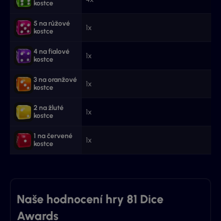
kostce
5 na růžové
1x
kostce
4 na fialové
1x
kostce
3 na oranžové
1x
kostce
2 na žluté
1x
kostce
1 na červené
1x
kostce
Naše hodnocení hry 81 Dice
Awards