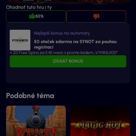
Ohodnoť tuto hru i ty
50%
Nejlepší bonus na automaty
50 otoček zdarma na SYNOT za pouhou
registraci
+ 20 Free Spinů za 5 Kč navíc s promo kódem „VYHRAJ100“
ZÍSKAT BONUS
Podobné téma