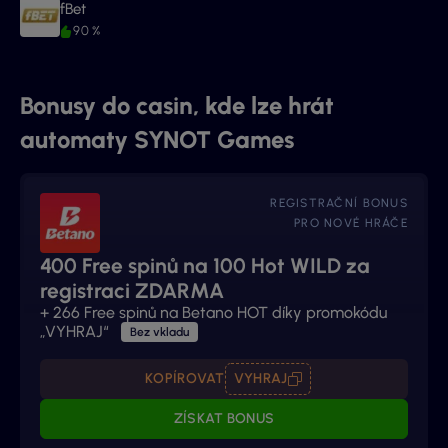
fBet
90 %
Bonusy do casin, kde lze hrát
automaty SYNOT Games
REGISTRAČNÍ BONUS
PRO NOVÉ HRÁČE
400 Free spinů na 100 Hot WILD za
registraci ZDARMA
+
266 Free spinů na Betano HOT díky promokódu
„VYHRAJ“
Bez vkladu
KOPÍROVAT
VYHRAJ
ZÍSKAT BONUS