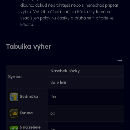
dlouho, dokud neprohraješ nebo si nenecháš připsat
výhru. Využít můžeš i tlačítka Půlit, díky kterému
vsadíš jen polovinu částky a druhá se ti připíše ke
kreditu.
Tabulka výher
Násobek sázky
Symbol
3x v linii
Sedmička
16x
Koruna
6x
6 na zelené
4x