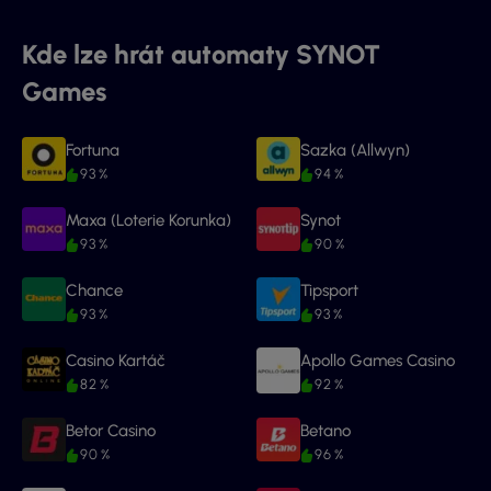
Kde lze hrát automaty SYNOT
Games
Fortuna
Sazka (Allwyn)
93 %
94 %
Maxa (Loterie Korunka)
Synot
93 %
90 %
Chance
Tipsport
93 %
93 %
Casino Kartáč
Apollo Games Casino
82 %
92 %
Betor Casino
Betano
90 %
96 %