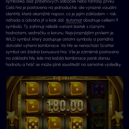
symbolika, bez příběhových odboček nebo fantasy prvků.
Celá hra je postavena na jednoduché, ale výrazné vizuální
identitě, která okamžitě napoví, co je jejím základem – risk,
náhoda a odvaha jít o krok dál.
Automat
obsahuje celkem 9
symbolů. Ty zahrnují několik variant kostek s různými
hodnotami, sedmičku a korunu. Nejvýraznějším prvkem je
WILD symbol, který zastupuje ostatní symboly a pomáhá
dotvářet výherní kombinace. Ve hře se nenachází Scatter
symbol ani žádná bonusová hra. Vše je záměrně postaveno
na základní hře, kde má každá kombinace jasně danou
hodnotu a hráč se může plně soustředit na samotné výsledky.