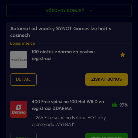
VŠECHNY BONUSY
Automat od značky SYNOT Games lze hrát v
casinech
Bonus měsíce
100 otoček zdarma za pouhou
registraci
DETAIL
ZÍSKAT BONUS
400 Free spinů na 100 Hot WILD za
97%
registraci ZDARMA
+ 266 Free spinů na Betano HOT díky
promokódu „VYHRAJ“