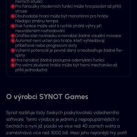
herních situací
Pro fanoušky moderních funkcí může hra působit až příliš
stroze
Dlouhodobé hraní může být monotónní pro hráče
hledající změnu tempa
Risk funkce může vést k rychlé ztrátě výhry při
neuváženém rozhodování
Grafika sází na klasiku a nenabízí žádné vizuální inovace
Automat není určen pro hráče, kteří vyhledávají
příběhové nebo progresivní sloty
Výherní potenciál je pevně daný a neobsahuje žádné Re-
spiny
Hra nenabízí žádné postupné odemykání funkcí
Pro velmi zkušené hráče může být herní mechanika až
příliš jednoduchá
O výrobci SYNOT Games
Synot rozšiřuje řady českých poskytovatelů videoherního
software. Tento výrobce je jedním z nejpopupárnějších v
čechách a nyní již působí ve více než 40 zamích světa a
zaměstnává více než 3000 lidí. Mezi jeho nejranější hry patří