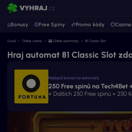
Bonusy
Free Spiny
Promo kódy
Casino
Úvod
Online casino
🎰 Online automaty
81 Classic Slot
Hraj automat 81 Classic Slot z
Nejlepší bonus na automaty
250 Free spinů na Tech4Bet
+ Dalších 250 Free spinů + 250