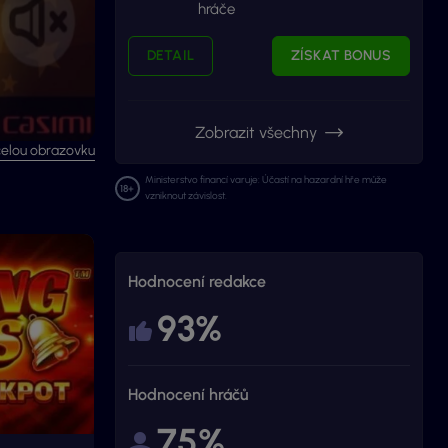
hráče
DETAIL
ZÍSKAT BONUS
Zmenšit
Zobrazit všechny
celou obrazovku
Ministerstvo financí varuje: Účastí na hazardní hře může
vzniknout závislost.
Hodnocení redakce
93%
Hodnocení hráčů
75%