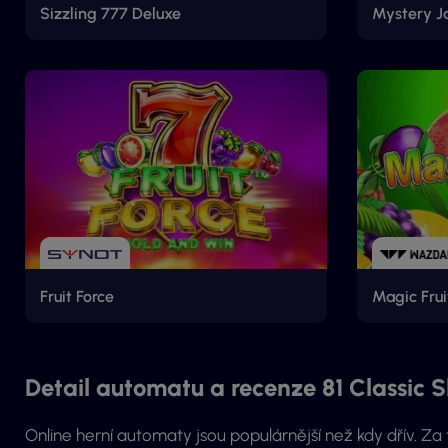
Sizzling 777 Deluxe
Mystery J
Fruit Force
Magic Frui
Detail automatu a recenze 81 Classic S
Online herní automaty jsou populárnější než kdy dřív. 