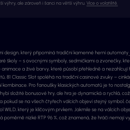
í výhry, ale zároveň i šanci na větší výhru.
Více o volatilitě.
ntní design, který připomíná tradiční kamenné herní automaty
staré školy – s ovocnými symboly, sedmičkami a zvonečky, kte
é animace a živé barvy, které působí přehledně a nezahlcují
, 81 Classic Slot spoléhá na tradiční casinové zvuky – cinkán
í kombinace. Pro fanoušky klasických automatů je to nostalg
hybí složité bonusové hry, ale hra je dynamická a rychlá, co
a pokud se na všech čtyřech válcích objeví stejný symbol, č
WILD, který je klíčovým prvkem. Jakmile se na válcích obje
 má poměrně nízké RTP 96 %, což znamená, že hráči nemají vy