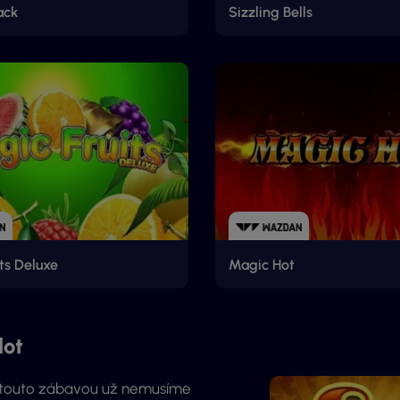
ack
Sizzling Bells
ts Deluxe
Magic Hot
lot
Za touto zábavou už nemusíme