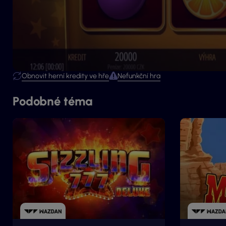
Bonusy na automaty
Obnovit herní kredity ve hře
Obnovit herní kredity ve hře
Nefunkční hra
Podobné téma