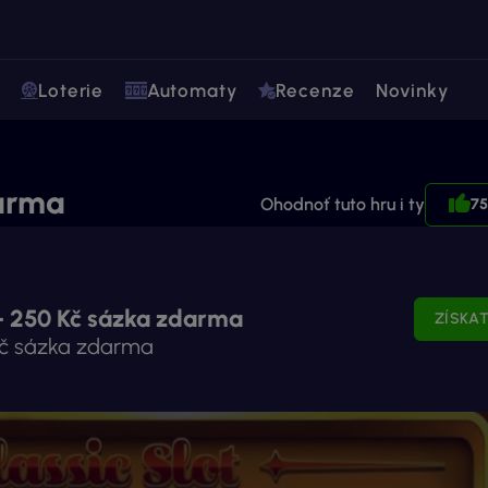
Loterie
Automaty
Recenze
Novinky
darma
Ohodnoť tuto hru i ty
7
 + 250 Kč sázka zdarma
ZÍSKA
 Kč sázka zdarma