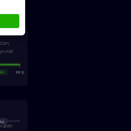
áčům.
bys měl
ké
99 %
ká
průběh