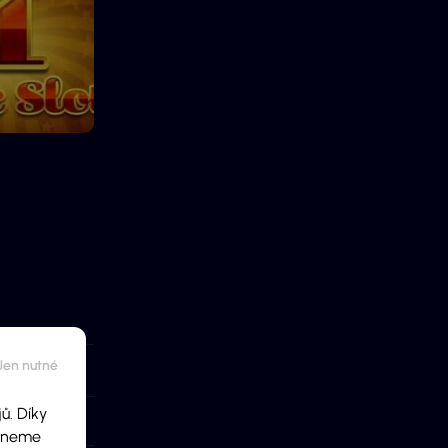
ní
ů. Díky
ídneme