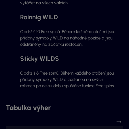
vytáčet na všech válcích.
Rainnig WILD
Obdržíš 10 Free spinů. Během každého otočení jsou
přidány symboly WILD na náhodné pozice a jsou
odstraněny na začátku roztočení.
Sticky WILDS
Obdržíš 6 Free spinů. Během každého otočení jsou
přidány symboly WILD a zůstanou na svých
místech po celou dobu spuštěné funkce Free spins.
Tabulka výher