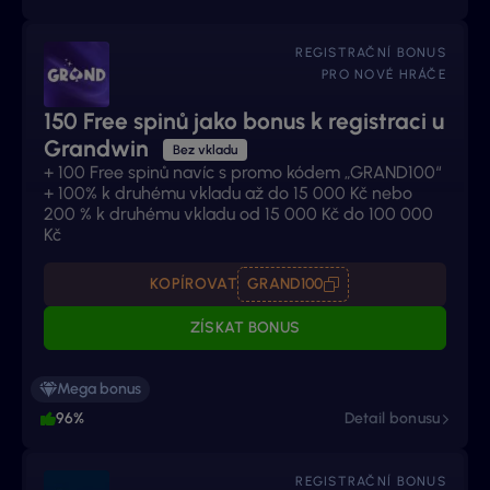
REGISTRAČNÍ BONUS
PRO NOVÉ HRÁČE
150 Free spinů jako bonus k registraci u
Grandwin
Bez vkladu
+ 100 Free spinů navíc s promo kódem „GRAND100“
+ 100% k druhému vkladu až do 15 000 Kč nebo
200 % k druhému vkladu od 15 000 Kč do 100 000
Kč
KOPÍROVAT
GRAND100
ZÍSKAT BONUS
Mega bonus
96%
Detail bonusu
REGISTRAČNÍ BONUS