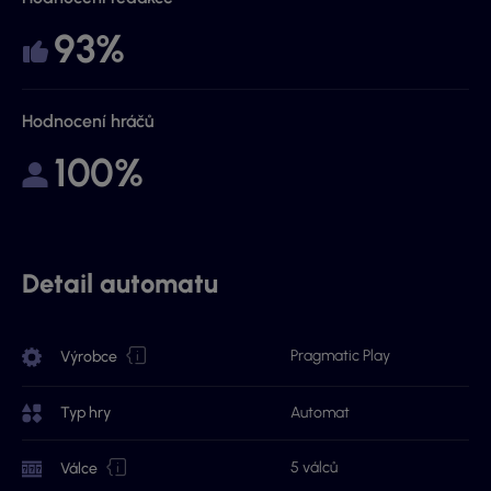
93%
Hodnocení hráčů
100%
Detail automatu
Pragmatic Play
Výrobce
Typ hry
Automat
5 válců
Válce