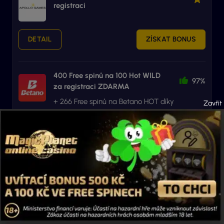
registraci
DETAIL
ZÍSKAT BONUS
400 Free spinů na 100 Hot WILD
97%
za registraci ZDARMA
+ 266 Free spinů na Betano HOT díky
promokódu „VYHRAJ“
DETAIL
ZÍSKAT BONUS
50 Free spinů na Synot automaty
97%
za registraci
+ 20 Free spinů za 5 Kč navíc s promokódem
„VYHRAJ100“ + MEGA bonus na první vklad
až 250% do 125 000 Kč