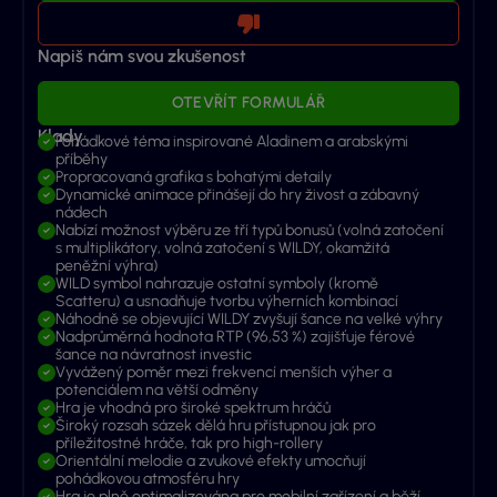
Napiš nám svou zkušenost
OTEVŘÍT FORMULÁŘ
Klady
Pohádkové téma inspirované Aladinem a arabskými
příběhy
Propracovaná grafika s bohatými detaily
Dynamické animace přinášejí do hry živost a zábavný
nádech
Nabízí možnost výběru ze tří typů bonusů (volná zatočení
s multiplikátory, volná zatočení s WILDY, okamžitá
peněžní výhra)
WILD symbol nahrazuje ostatní symboly (kromě
Scatteru) a usnadňuje tvorbu výherních kombinací
Náhodně se objevující WILDY zvyšují šance na velké výhry
Nadprůměrná hodnota RTP (96,53 %) zajišťuje férové
šance na návratnost investic
Vyvážený poměr mezi frekvencí menších výher a
potenciálem na větší odměny
Hra je vhodná pro široké spektrum hráčů
Široký rozsah sázek dělá hru přístupnou jak pro
příležitostné hráče, tak pro high-rollery
Orientální melodie a zvukové efekty umocňují
pohádkovou atmosféru hry
Hra je plně optimalizována pro mobilní zařízení a běží