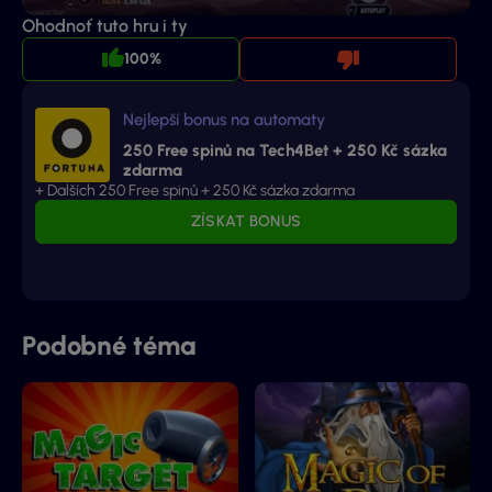
Ohodnoť tuto hru i ty
100%
Nejlepší bonus na automaty
250 Free spinů na Tech4Bet + 250 Kč sázka
zdarma
+ Dalších 250 Free spinů + 250 Kč sázka zdarma
ZÍSKAT BONUS
Podobné téma