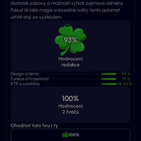
dostatek zábavy a možností vyhrát zajímavé odměny.
Pokud tě láká magie a kouzelné světy, tento automat
určitě stojí za vyzkoušení.
93%
Hodnocení
redakce
Design a téma
94 %
Funkce a hratelnost
91 %
RTP a volatilita
96.53 %
100%
Hodnocení
2
hráčů
Ohodnoť tuto hru i ty
100%