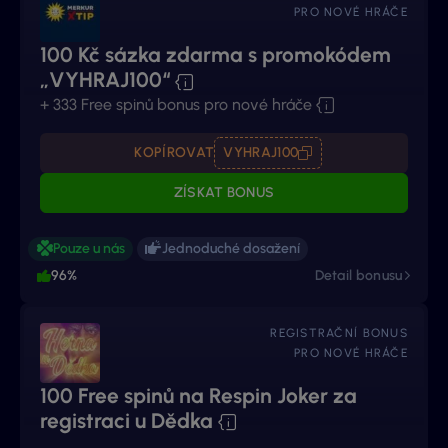
PRO NOVÉ HRÁČE
100 Kč sázka zdarma s promokódem
„VYHRAJ100“
+ 333 Free spinů bonus pro nové hráče
KOPÍROVAT
VYHRAJ100
ZÍSKAT BONUS
Pouze u nás
Jednoduché dosažení
96%
Detail bonusu
REGISTRAČNÍ BONUS
PRO NOVÉ HRÁČE
100 Free spinů na Respin Joker za
registraci u Dědka