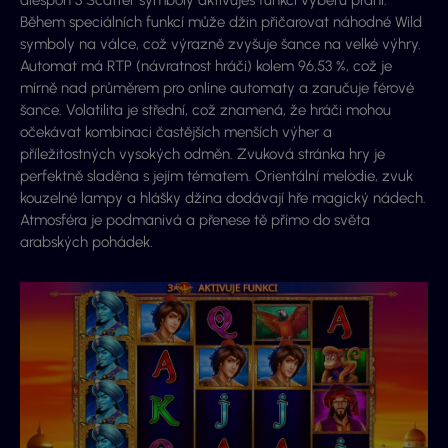
Během speciálních funkcí může džin přičarovat náhodné Wild
symboly na válce, což výrazně zvyšuje šance na velké výhry.
Automat má RTP (návratnost hráči) kolem 96,53 %, což je
mírně nad průměrem pro online automaty a zaručuje férové
šance. Volatilita je střední, což znamená, že hráči mohou
očekávat kombinaci častějších menších výher a
příležitostných vysokých odměn. Zvuková stránka hry je
perfektně sladěna s jejím tématem. Orientální melodie, zvuk
kouzelné lampy a hlášky džina dodávají hře magický nádech.
Atmosféra je podmanivá a přenese tě přímo do světa
arabských pohádek.