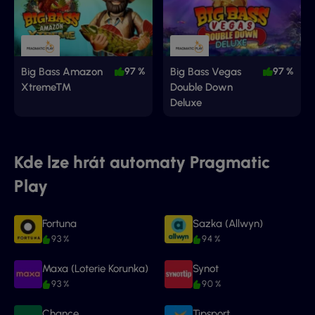
Big Bass Amazon
97 %
Big Bass Vegas
97 %
Xtreme™
Double Down
Deluxe
Kde lze hrát automaty Pragmatic
Play
Fortuna
Sazka (Allwyn)
93 %
94 %
Maxa (Loterie Korunka)
Synot
93 %
90 %
Chance
Tipsport