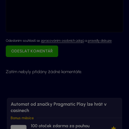
Odeslaním souhlasíš se
zpracováním osobních údajů
a
pravidly diskuze
.
ODESLAT KOMENTÁŘ
Zatím nebyly přidány žádné komentáře.
Automat od značky Pragmatic Play lze hrát v
casinech
Bonus měsíce
100 otoček zdarma za pouhou