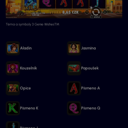
Téma a symboly 3 Genie Wishes™
Aladin
Jasmína
Kouzelník
Papoušek
Opice
Písmeno A
Písmeno K
Písmeno Q