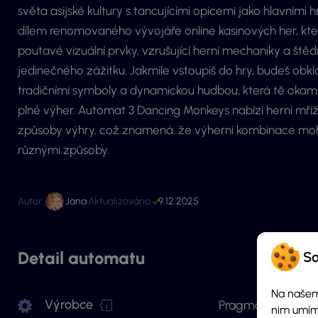
světa asijské kultury s tancujícími opicemi jako hlavními 
dílem renomovaného vývojáře online kasinových her, kte
poutavé vizuální prvky, vzrušující herní mechaniky a št
jedinečného zážitku. Jakmile vstoupíš do hry, budeš obk
tradičními symboly a dynamickou hudbou, která tě okamž
plné výher. Automat 3 Dancing Monkeys nabízí herní mř
způsoby výhry, což znamená, že výherní kombinace m
různými způsoby.
Autor:
Jana
Aktualizováno:
9.12.2025
Detail automatu
So
Na našem
Výrobce
Pragmatic Play
nim umím