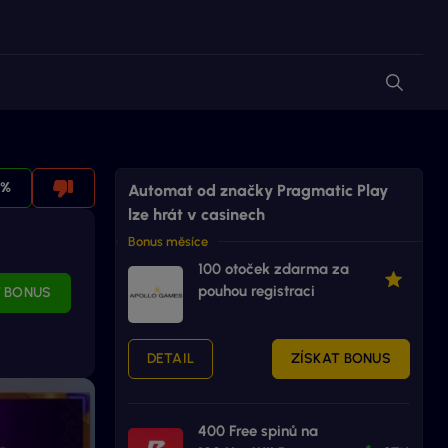
0%
Automat od značky Pragmatic Play
lze hrát v casinech
Bonus měsíce
100 otoček zdarma za
pouhou registraci
T BONUS
DETAIL
ZÍSKAT BONUS
400 Free spinů na