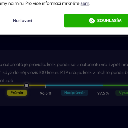
amy na míru. Pro více informací mrkněte
sem
.
Orient
Témata
Příroda
Nastavení
SOUHLASÍM
Rozložení
5x3
u automatů je pravidlo, kolik peněz se z automatu vrátí zpět hr
. když do něj vložíš 100 korun, RTP určuje, kolik z těchto peněz 
at zpět.
Průměr
Nadprůměr
Vyso
96.5 %
97.5 %