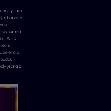
i prvky, jako
asným barvám
ovod
ře dynamiku.
ími. WILD
oření
, zelená a
y budou
 kdy jedna z