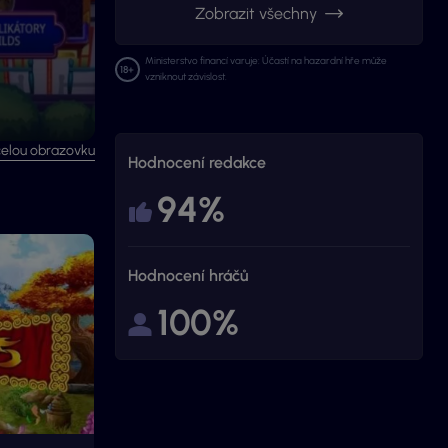
Zobrazit všechny
Ministerstvo financí varuje: Účastí na hazardní hře může
vzniknout závislost.
Zmenšit
celou obrazovku
Hodnocení redakce
94%
Hodnocení hráčů
100%