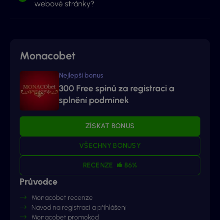
webové stránky?
Monacobet
Nejlepší bonus
300 Free spinů za registraci a
splnění podmínek
ZÍSKAT BONUS
VŠECHNY BONUSY
RECENZE
86%
Průvodce
Monacobet recenze
Návod na registraci a přihlášení
Monacobet promokód