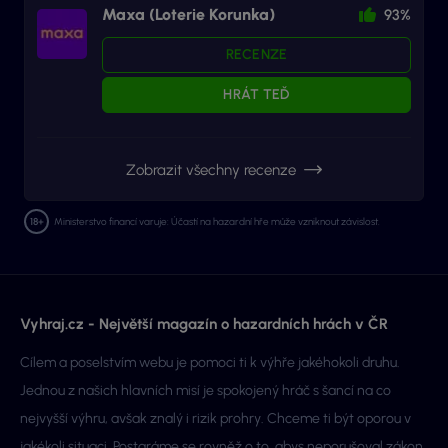
Maxa (Loterie Korunka)
93%
RECENZE
HRÁT TEĎ
Zobrazit všechny recenze
Ministerstvo financí varuje: Účastí na hazardní hře může vzniknout závislost.
Vyhraj.cz - Největší magazín o hazardních hrách v ČR
Cílem a poselstvím webu je pomoci ti k výhře jakéhokoli druhu.
Jednou z našich hlavních misí je spokojený hráč s šancí na co
nejvyšší výhru, avšak znalý i rizik prohry. Chceme ti být oporou v
jakékoli situaci. Postaráme se rovněž o to, abys neporušoval zákon