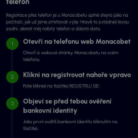
telefon
Registrace přes telefon je u Monacobetu úplně stejná jako na
počítači, jak už jsme zmiňovali výše. Hravě to zvládneš levou
zadní, akorát měj nabitý telefon a dobitá data.
Otevři na telefonu web Monacobet
Otevři si webové stránky Monacobetu na svém
telefonu.
Klikni na registrovat nahoře vpravo
Poté klikneš na tlačítko REGISTRUJ SE!
Objeví se před tebou ověření
bankovní identity
Jako první ověříš bankovní identitu kliknutím na
tlačítko.