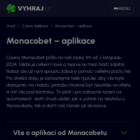
MENU
Úvod
Casino Aplikace
Monacobet – aplikace
Monacobet – aplikace
Casino Monacobet přišlo na náš český trh až v listopadu
2024, takže je celkem nové a teprve se mezi hráči zabíhá.
Nabízí ale už nyní spoustu zábavy pomocí velkého počtu her.
Pro dnešní dobu je samozřejmě také typické, aby vše bylo
dostupné i na mobilu, protože chceme být neustále ve střehu
a mít vše pod kontrolou. To platí i pro zábavné točení na
automatech. Jestli chceš vědět, jak si zahrát na telefonu u
Monacobetu, tak si dočti náš článek až do konce.
Vše o aplikaci od Monacobetu