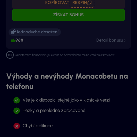
KOPÍROVAT
RESPIN
ZÍSKAT BONUS
Jednoduché dosažení
96%
Detail bonusu
Ministerstvo financí varuje: Účastí na hazardní hře může vzniknout závislost.
Výhody a nevýhody Monacobetu na
telefonu
Vše je k dispozici stejně jako v klasické verzi
Hezky a přehledně zpracované
Chybí aplikace