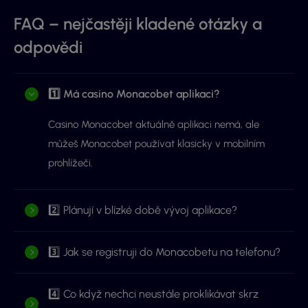
FAQ – nejčastěji kladené otázky a
odpovědi
1️⃣ Má casino Monacobet aplikaci?
Casino Monacobet aktuálně aplikaci nemá, ale
můžeš Monacobet používat klasicky v mobilním
prohlížeči.
2️⃣ Plánují v blízké době vývoj aplikace?
3️⃣ Jak se registruji do Monacobetu na telefonu?
4️⃣ Co když nechci neustále proklikávat skrz