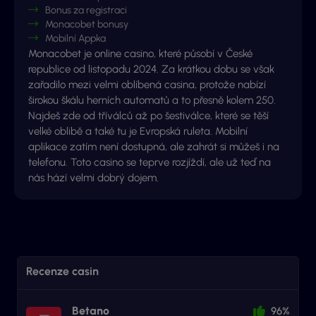
Bonus za registraci
Monacobet bonusy
Mobilní Appka
Monacobet je online casino, které působí v České
republice od listopadu 2024. Za krátkou dobu se však
zařadilo mezi velmi oblíbená casina, protože nabízí
širokou škálu herních automatů a to přesně kolem 250.
Najdeš zde od tříválců až po šestiválce, které se těší
velké oblibě a také tu je Evropská ruleta. Mobilní
aplikace zatím není dostupná, ale zahrát si můžeš i na
telefonu. Toto casino se teprve rozjíždí, ale už teď na
nás hází velmi dobrý dojem.
Recenze casin
Betano
96%