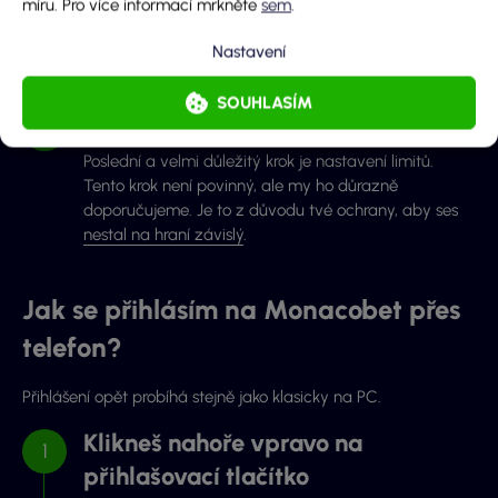
Vyplníš AML formulář
míru. Pro více informací mrkněte
sem
.
Napiš do AML formuláře, odkud pocházejí tvé
Nastavení
finance.
SOUHLASÍM
Nastav si limity hraní
Poslední a velmi důležitý krok je nastavení limitů.
Tento krok není povinný, ale my ho důrazně
doporučujeme. Je to z důvodu tvé ochrany, aby ses
nestal na hraní závislý
.
Jak se přihlásím na Monacobet přes
telefon?
Přihlášení opět probíhá stejně jako klasicky na PC.
Klikneš nahoře vpravo na
přihlašovací tlačítko