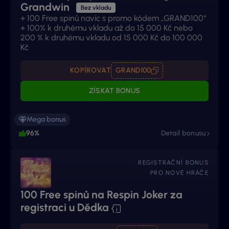
Grandwin
Bez vkladu
+ 100 Free spinů navíc s promo kódem „GRAND100“
+ 100% k druhému vkladu až do 15 000 Kč nebo
200 % k druhému vkladu od 15 000 Kč do 100 000
Kč
KOPÍROVAT
GRAND100
ZÍSKAT BONUS
Mega bonus
96%
Detail bonusu
REGISTRAČNÍ BONUS
PRO NOVÉ HRÁČE
100 Free spinů na Respin Joker za
registraci u Dědka