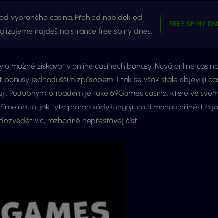
od vybraného casina. Přehled nabídek od
FREE SPINY DN
ualizujeme najdeš na stránce
free spiny dnes
.
bylo možné získávat v
online casinech bonusy
. Nová
online casin
t bonusy jednodušším způsobem. I tak se však stále objevují cas
ňují. Podobným případem je také 69Games casino, které ve své
me na to, jak tyto promo kódy fungují, co ti mohou přinést a ja
š dozvědět víc, rozhodně nepřestávej číst.