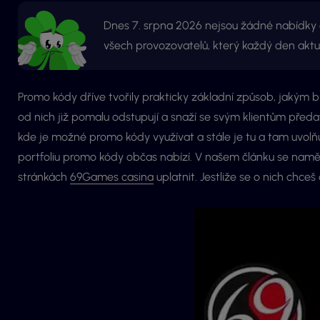
Dnes 7. srpna 2026 nejsou žádné nabídky 
všech provozovatelů, který každý den akt
Promo kódy dříve tvořily prakticky základní způsob, jakým 
od nich již pomalu odstupují a snaží se svým klientům předa
kde je možné promo kódy využívat a stále je tu a tam uvol
portfoliu promo kódy občas nabízí. V našem článku se naměří
stránkách
69Games casina
uplatnit. Jestliže se o nich chce