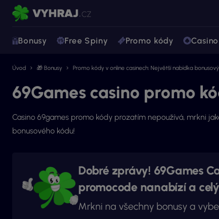
Bonusy
Free Spiny
Promo kódy
Casino
Úvod
🎁 Bonusy
Promo kódy v online casinech: Největší nabídka bonusov
69Games casino promo k
Casino 69games promo kódy prozatím nepoužívá, mrkni jaké
bonusového kódu!
Dobré zprávy! 69Games Cas
promocode nanabízí a celý 
Mrkni na všechny bonusy a vyber s