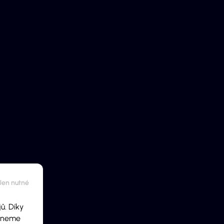
ů. Díky
ídneme