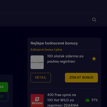
Nejlépe hodnocené bonusy
Exkluzivní bonus týdne
100 otoček zdarma za
pouhou registraci
DETAIL
ZÍSKAT BONUS
NA
400 Free spinů na
SY
100 Hot WILD za
97%
registraci ZDARMA