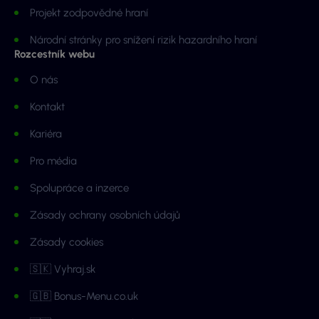
Projekt zodpovědné hraní
Národní stránky pro snížení rizik hazardního hraní
Rozcestník webu
O nás
Kontakt
Kariéra
Pro média
Spolupráce a inzerce
Zásady ochrany osobních údajů
Zásady cookies
🇸🇰 Vyhraj.sk
🇬🇧 Bonus-Menu.co.uk