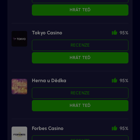
HRÁT TEĎ
Tokyo Casino
95%
RECENZE
HRÁT TEĎ
Herna u Dědka
95%
RECENZE
HRÁT TEĎ
Forbes Casino
95%