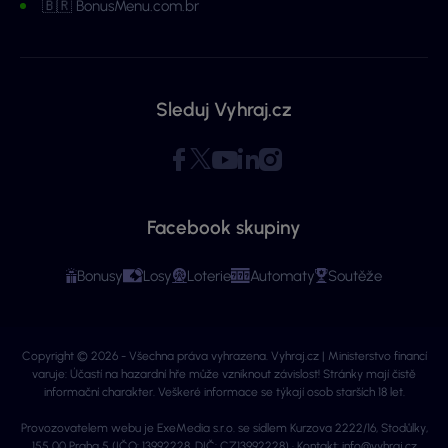
🇧🇷 BonusMenu.com.br
Sleduj Vyhraj.cz
Facebook skupiny
Bonusy
Losy
Loterie
Automaty
Soutěže
Copyright © 2026 - Všechna práva vyhrazena. Vyhraj.cz | Ministerstvo financí
varuje: Účastí na hazardní hře může vzniknout závislost! Stránky mají čistě
informační charakter. Veškeré informace se týkají osob starších 18 let.
Provozovatelem webu je ExeMedia s.r.o. se sídlem Kurzova 2222/16, Stodůlky,
155 00 Praha 5 (IČO: 13992228, DIČ: CZ13992228) · Kontakt:
info@vyhraj.cz