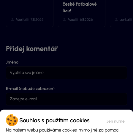
české fotbalové
lize!
Marťa
7.8.2026
Max
6.8.2026
Lenka
Přidej komentář
Jméno
E-mail (nebude zobrazen)
Obsah komentáře
Souhlas s použitím cookies
Na našem webu používáme cookies, mimo jiné za pomoci