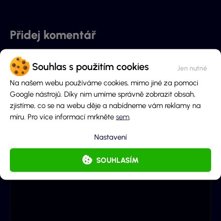
Přidej komentář
Jméno
Souhlas s použitím cookies
Na našem webu používáme cookies, mimo jiné za pomoci
Google nástrojů. Díky nim umíme správně zobrazit obsah,
E-mail (nebude zobrazen)
zjistíme, co se na webu děje a nabídneme vám reklamy na
míru. Pro více informací mrkněte
sem
.
Nastavení
Obsah komentáře
SOUHLASÍM