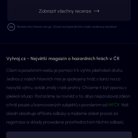
Zobrazit všechny recenze
Ministerstvo financí varuje: Účastí na hazardní hře může vzniknout závislost.
Vyhraj.cz - Největší magazín o hazardních hrách v ČR
Cílem a poselstvím webu je pomoci ti k výhře jakéhokoli druhu.
Jednou z našich hlavních misí je spokojený hráč s šancí na co
nejvyšší výhru, avšak znalý i rizik prohry. Chceme ti být oporou v
jakékoli situaci. Postaráme se rovněž o to, abys neporušoval zákon
a hrál pouze u licencovaných subjektů s povolením od
MFČR
. Náš
obsah obsahuje affiliate odkazy a můžeme získat provizi za
registrace a vklady provedené prostřednictvím těchto odkazů.