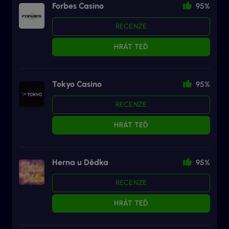
Forbes Casino
95%
RECENZE
HRÁT TEĎ
Tokyo Casino
95%
RECENZE
HRÁT TEĎ
Herna u Dědka
95%
RECENZE
HRÁT TEĎ