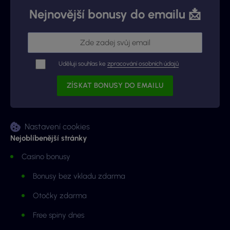
Nejnovější bonusy do emailu 📩
Uděluji souhlas ke
zpracování osobních údajů
Nastavení cookies
Nejoblíbenější stránky
Casino bonusy
Bonusy bez vkladu zdarma
Otočky zdarma
Free spiny dnes