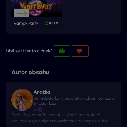
Vampy Party
100 %
Líbil se ti tento článek?
Autor obsahu
Anežka
Šéfredaktorka · Specialistka v oblasti bonusů a
stíracích losů
Zdravíčko, čtenáři! Jmenuji se Anežka a budu tě
provázet nejrůznějšími novinkami a bonusy ve světě