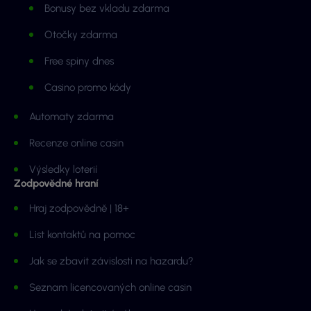
Bonusy bez vkladu zdarma
Otočky zdarma
Free spiny dnes
Casino promo kódy
Automaty zdarma
Recenze online casin
Výsledky loterií
Zodpovědné hraní
Hraj zodpovědně | 18+
List kontaktů na pomoc
Jak se zbavit závislosti na hazardu?
Seznam licencovaných online casin