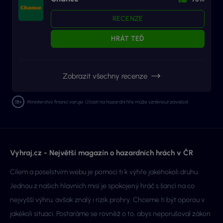
RECENZE
HRÁT TEĎ
Zobrazit všechny recenze
Ministerstvo financí varuje: Účastí na hazardní hře může vzniknout závislost.
Vyhraj.cz - Největší magazín o hazardních hrách v ČR
Cílem a poselstvím webu je pomoci ti k výhře jakéhokoli druhu.
Jednou z našich hlavních misí je spokojený hráč s šancí na co
nejvyšší výhru, avšak znalý i rizik prohry. Chceme ti být oporou v
jakékoli situaci. Postaráme se rovněž o to, abys neporušoval zákon