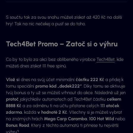
S součtu tak za svou snahu můžeš získat až 420 Kč na další
hry! Tak na nic nečekej a pusť se do toho.
Tech4Bet Promo – Zatoč si o výhru
Co by to bylo za akci bez oblíbeného výrobce
Tech4Bet
, kde
můžeš dnes získat 111 free spinů.
Vlož si
dnes na svůj účet minimální
částku 222 Kč
a přidej k
tomu speciální
promo kód „dedek222“
. Díky tomu se aktivuje
tvůj bonus a ty už se můžeš vrhnout do akce. Následně už jen
protoč
jakýchkoliv automatech od Tech4Bet částku
celkem
8888 Kč
a za odměnu ti na účtu přistane celých
111 otoček
zdarma
, každá
v hodnotě 2 Kč
. Všechny si je můžeš vybrat
na známých hrách
Mega Carp Caramba
,
100 Hot Wild
nebo
Bonus Road
. Který z těchto automatů ti přinese tu největší
výhru?