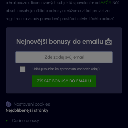
a hrál pouze u licencovaných subjektů s povolením od
MFČR
. Náš
obsah obsahuje affiliate odkazy a můžeme získat provizi za
registrace a vklady provedené prostřednictvím těchto odkazů.
Nejnovější bonusy do emailu 📩
Uděluji souhlas ke
zpracování osobních údajů
Nastavení cookies
Nejoblíbenější stránky
Casino bonusy