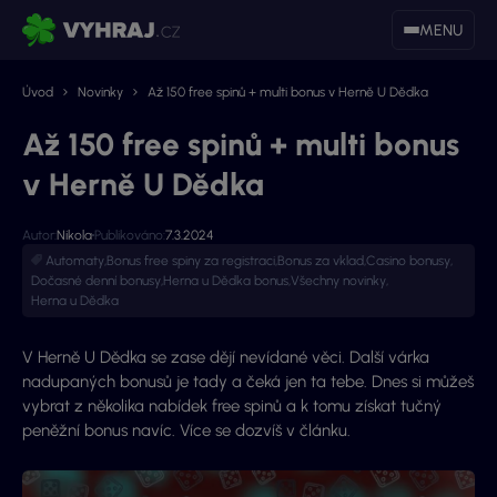
MENU
Úvod
Novinky
Až 150 free spinů + multi bonus v Herně U Dědka
Až 150 free spinů + multi bonus
v Herně U Dědka
Autor:
Nikola
Publikováno:
7.3.2024
Automaty
,
Bonus free spiny za registraci
,
Bonus za vklad
,
Casino bonusy
,
Dočasné denní bonusy
,
Herna u Dědka bonus
,
Všechny novinky
,
Herna u Dědka
V Herně U Dědka se zase dějí nevídané věci. Další várka
nadupaných bonusů je tady a čeká jen ta tebe. Dnes si můžeš
vybrat z několika nabídek free spinů a k tomu získat tučný
peněžní bonus navíc. Více se dozvíš v článku.