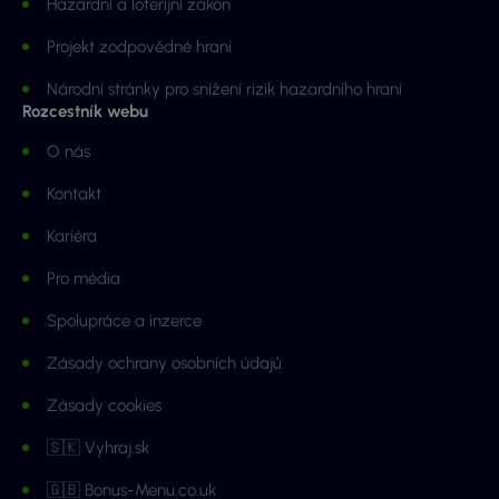
Hazardní a loterijní zákon
Projekt zodpovědné hraní
Národní stránky pro snížení rizik hazardního hraní
Rozcestník webu
O nás
Kontakt
Kariéra
Pro média
Spolupráce a inzerce
Zásady ochrany osobních údajů
Zásady cookies
🇸🇰 Vyhraj.sk
🇬🇧 Bonus-Menu.co.uk