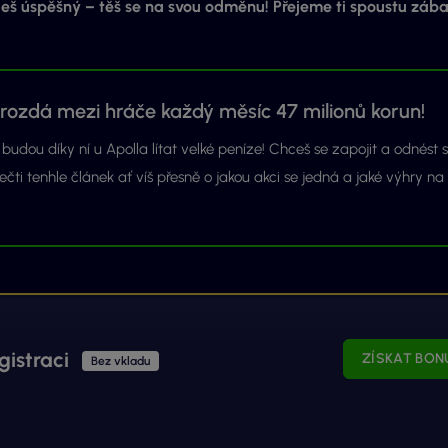
deš úspěšný – těš se na svou odměnu! Přejeme ti spoustu zába
 rozdá mezi hráče každý měsíc 47 milionů korun!
dou díky ní u Apolla lítat velké peníze! Chceš se zapojit a odnést s
ečti tenhle článek ať víš přesně o jakou akci se jedná a jaké výhry na
istraci
ZÍSKAT BON
Bez vkladu