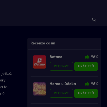
Recenze casin
Betano
96%
RECENZE
HRÁT TEĎ
jelikož
terý
Herna u Dědka
95%
a to,
vně
RECENZE
HRÁT TEĎ