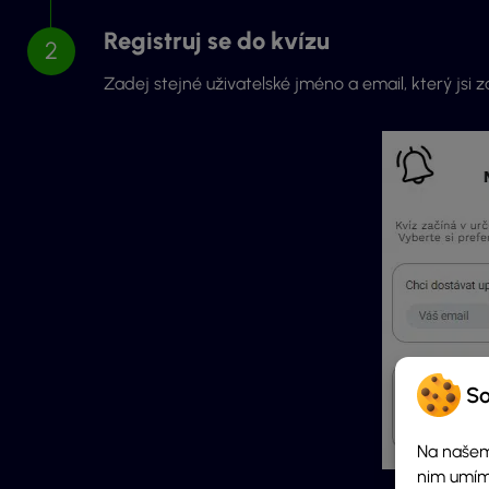
Registruj se do kvízu
Zadej stejné uživatelské jméno a email, který jsi za
So
Na našem
nim umím