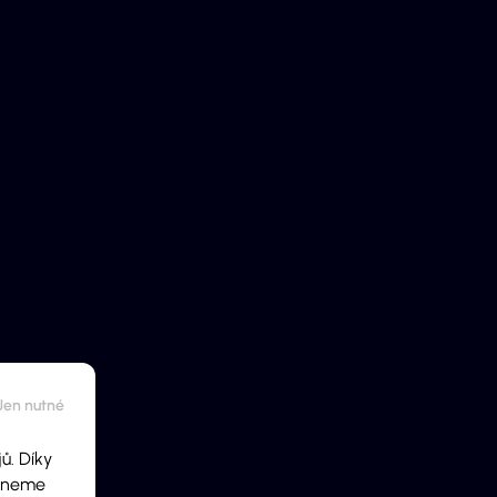
ů. Díky
ídneme