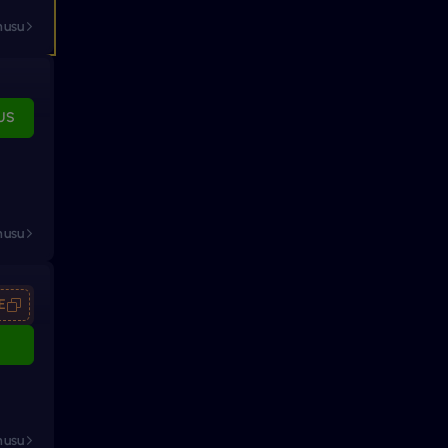
nusu
US
nusu
E
nusu