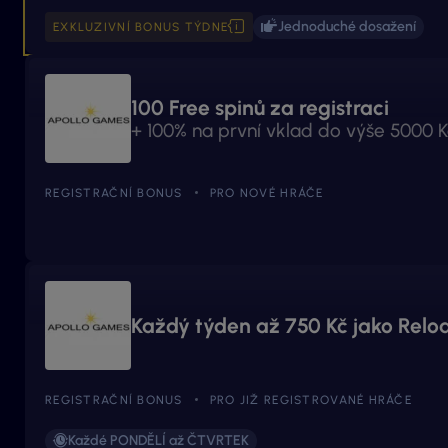
Jednoduché dosažení
EXKLUZIVNÍ BONUS TÝDNE
100 Free spinů za registraci
+ 100% na první vklad do výše 5000 
REGISTRAČNÍ BONUS
PRO NOVÉ HRÁČE
Každý týden až 750 Kč jako Relo
REGISTRAČNÍ BONUS
PRO JIŽ REGISTROVANÉ HRÁČE
Každé PONDĚLÍ až ČTVRTEK