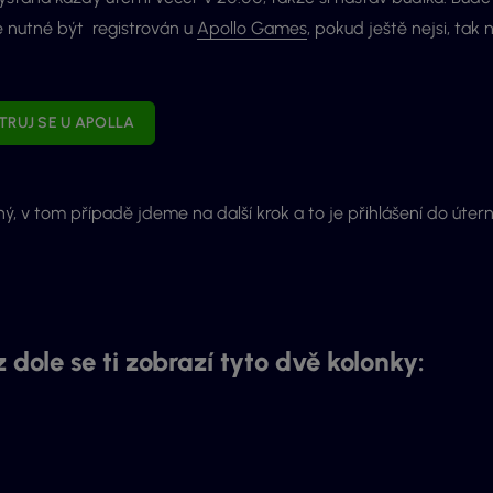
je nutné být registrován u
Apollo Games
, pokud ještě nejsi, tak 
TRUJ SE U APOLLA
ný, v tom případě jdeme na další krok a to je přihlášení do úter
dole se ti zobrazí tyto dvě kolonky: