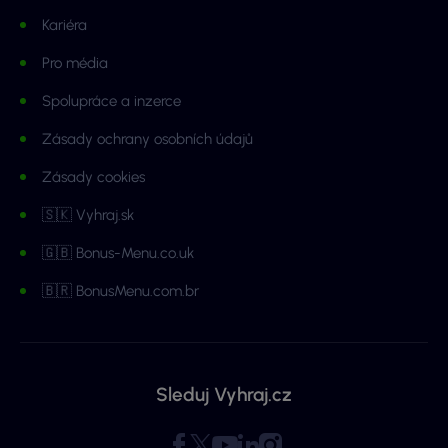
Kariéra
Pro média
Spolupráce a inzerce
Zásady ochrany osobních údajů
Zásady cookies
🇸🇰 Vyhraj.sk
🇬🇧 Bonus-Menu.co.uk
🇧🇷 BonusMenu.com.br
Sleduj Vyhraj.cz