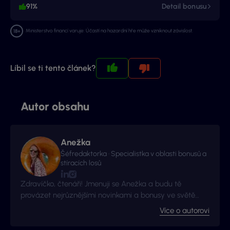
91%
Detail bonusu
Ministerstvo financí varuje: Účastí na hazardní hře může vzniknout závislost.
Líbil se ti tento článek?
Autor obsahu
Anežka
Šéfredaktorka · Specialistka v oblasti bonusů a
stíracích losů
Zdravíčko, čtenáři! Jmenuji se Anežka a budu tě
provázet nejrůznějšími novinkami a bonusy ve světě
hazardu!
Více o autorovi