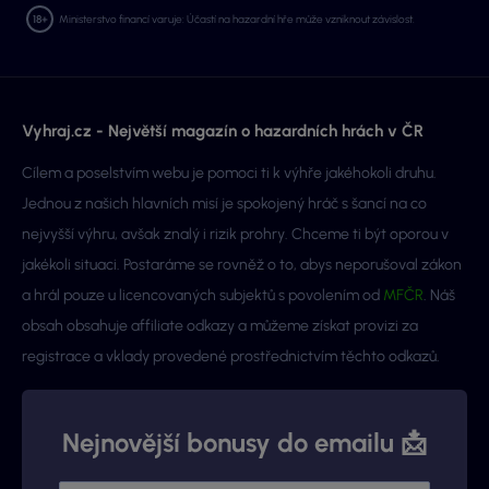
Ministerstvo financí varuje: Účastí na hazardní hře může vzniknout závislost.
Vyhraj.cz - Největší magazín o hazardních hrách v ČR
Cílem a poselstvím webu je pomoci ti k výhře jakéhokoli druhu.
Jednou z našich hlavních misí je spokojený hráč s šancí na co
nejvyšší výhru, avšak znalý i rizik prohry. Chceme ti být oporou v
jakékoli situaci. Postaráme se rovněž o to, abys neporušoval zákon
a hrál pouze u licencovaných subjektů s povolením od
MFČR
. Náš
obsah obsahuje affiliate odkazy a můžeme získat provizi za
registrace a vklady provedené prostřednictvím těchto odkazů.
Nejnovější bonusy do emailu 📩