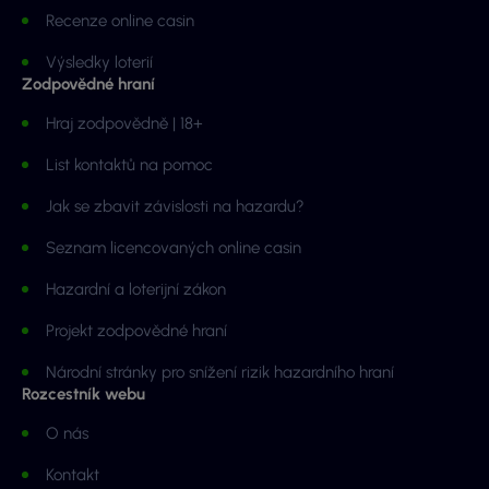
Recenze online casin
Výsledky loterií
Zodpovědné hraní
Hraj zodpovědně | 18+
List kontaktů na pomoc
Jak se zbavit závislosti na hazardu?
Seznam licencovaných online casin
Hazardní a loterijní zákon
Projekt zodpovědné hraní
Národní stránky pro snížení rizik hazardního hraní
Rozcestník webu
O nás
Kontakt