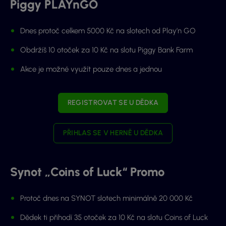
Piggy PLAYnGO
Dnes protoč celkem 5000 Kč na slotech od Play’n GO
Obdržíš 10 otoček za 10 Kč na slotu Piggy Bank Farm
Akce je možné využít pouze dnes a jednou
REGISTROVAT SE U DĚDKA
PŘIHLAS SE V HERNĚ U DĚDKA
Synot „Coins of Luck“ Promo
Protoč dnes na SYNOT slotech minimálně 20 000 Kč
Dědek ti přihodí 35 otoček za 10 Kč na slotu Coins of Luck