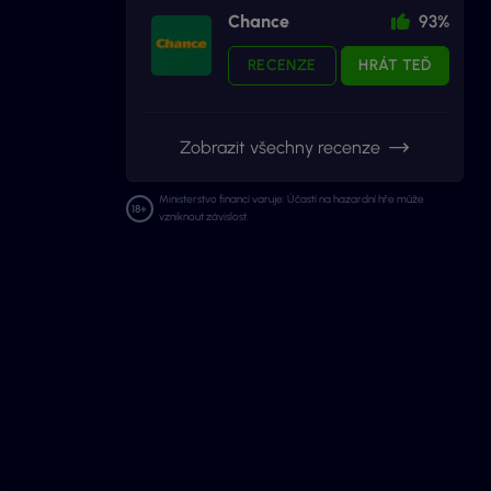
Chance
93%
RECENZE
HRÁT TEĎ
Zobrazit všechny recenze
Ministerstvo financí varuje: Účastí na hazardní hře může
vzniknout závislost.