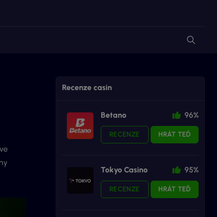
Recenze casin
Betano
96%
RECENZE
HRÁT TEĎ
 ve
hny
Tokyo Casino
95%
RECENZE
HRÁT TEĎ