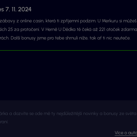
 7. 11. 2024
 zábavy z online casin, která ti zpříjemní podzim. U Merkuru si můžeš
ích 25 za protočení. V Herně U Dědka tě čeká až 221 otoček zdarma
ch. Další bonusy jsme pro tebe shrnuli níže, tak ať ti nic neuteče.
árka a dozvíte se ode mě ty nejdůležitější novinky a bonusy ze světa
raní.
Více o auto