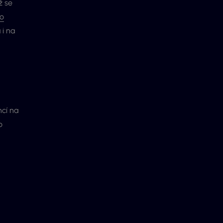
ž se
lo
 i na
ncí na
o