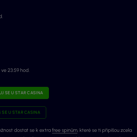
d.
 ve 23:59 hod.
UJ SE U STAR CASINA
S SE U STAR CASINA
možnost dostat se k extra
free spinům
, které se ti připíšou zcela