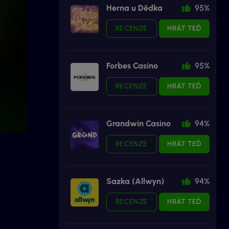
Herna u Dědka
95%
RECENZE
HRÁT TEĎ
Forbes Casino
95%
RECENZE
HRÁT TEĎ
Grandwin Casino
94%
RECENZE
HRÁT TEĎ
Sazka (Allwyn)
94%
RECENZE
HRÁT TEĎ