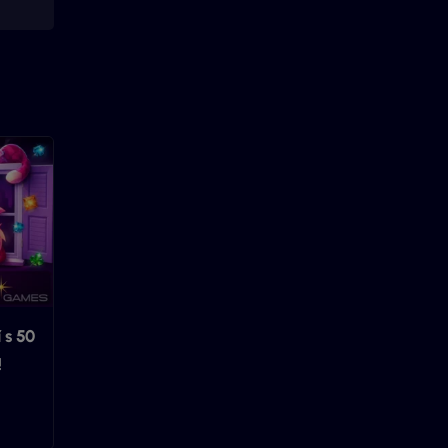
 s 50
!