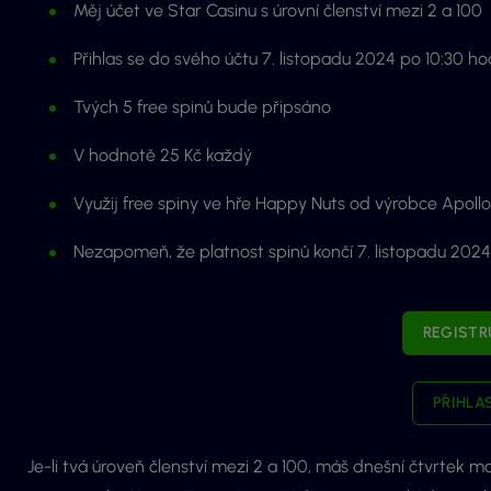
Měj účet ve Star Casinu s úrovní členství mezi 2 a 100
Přihlas se do svého účtu 7. listopadu 2024 po 10:30 ho
Tvých 5 free spinů bude připsáno
V hodnotě 25 Kč každý
Využij free spiny ve hře Happy Nuts od výrobce Apollo
Nezapomeň, že platnost spinů končí 7. listopadu 2024
REGISTR
PŘIHLA
Je-li tvá úroveň členství mezi 2 a 100, máš dnešní čtvrtek 