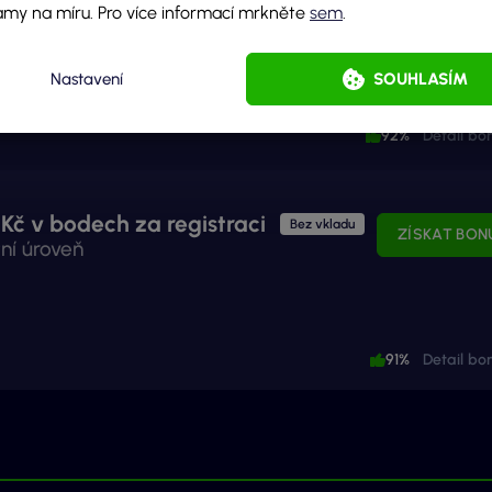
ní úroveň
ZÍSKAT BON
amy na míru. Pro více informací mrkněte
sem
.
Nastavení
SOUHLASÍM
92%
Detail bo
 Kč v bodech za registraci
Bez vkladu
ZÍSKAT BON
ní úroveň
91%
Detail bo