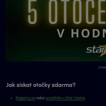
5 fre
Jak získat otočky zdarma?
Registruj se
nebo
se přihlas u Star Casina