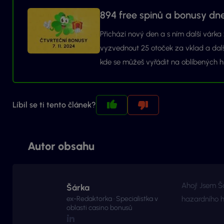
894 free spinů a bonusy dnes
Přichází nový den a s ním další várka
vyzvednout 25 otoček za vklad a dalš
kde se můžeš vyřádit na oblíbených hrá
Líbil se ti tento článek?
Autor obsahu
Ahoj! Jsem Š
Šárka
ex-Redaktorka · Specialistka v
hazardního h
oblasti casino bonusů