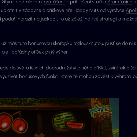
složitými podmínkami
protáčení
– přihlášení stačí a
Star Casino
u
ed uplatnit v zábavné a oříškové hře Happy Nuts od výrobce
Apol
e ti podaří narazit na jackpot, to už záleží na tvé strategii a možná
 už máš tuto bonusovou skořápku rozlousknutou, pusť se do ní s
ale i pořádný oříšek plný výher.
vede do světa lesních dobrodružství plného oříšků, zvířátek a ša
 využívat bonusových funkcí, které tě mohou zavést k výhrám, p