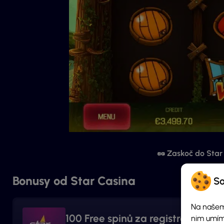
🥜 Zaskoč do Star 
Bonusy od Star Casina
So
Na našem
100 Free spinů za registraci + 10
nim umím