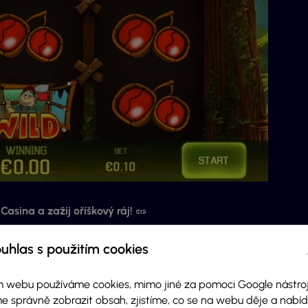
Casina a zažij oříškový ráj!
🥜
uhlas s použitím cookies
 webu používáme cookies, mimo jiné za pomoci Google nástroj
0 Kč v bodech
e správně zobrazit obsah, zjistíme, co se na webu děje a nab
Bez vkladu