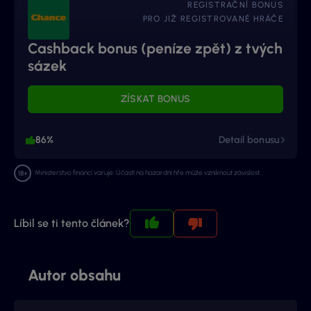
REGISTRAČNÍ BONUS
PRO JIŽ REGISTROVANÉ HRÁČE
Cashback bonus (peníze zpět) z tvých
sázek
ZÍSKAT BONUS
86%
Detail bonusu
Ministerstvo financí varuje: Účastí na hazardní hře může vzniknout závislost.
Líbil se ti tento článek?
Autor obsahu