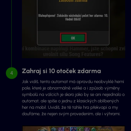
Zahraj si 10 otoček zdarma
Jak vidíš, tento automat má opravdu neobvyklé herní
pole, které je abnormálně veliké a i způsob výměny
symbolů na válcích je skoro jako by se ani nejednalo o
automat, ale spíše o jednu z klasických oblíbených
her na mobil. Uvidíš, že tě tahle hra překvapí a my
doufáme, že nejen svým provedením, ale i výhrami.