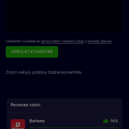
Odeslaním souhlasíš se
zpracováním osobních údajů
a
pravidly diskuze
.
ODESLAT KOMENTÁŘ
Zatím nebyly přidány žádné komentáře.
Recenze casin
Betano
96%