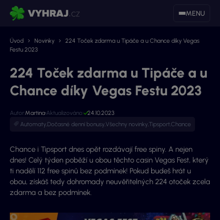
MENU
Úvod
Novinky
224 Toček zdarma u Tipáče a u Chance díky Vegas
Festu 2023
224 Toček zdarma u Tipáče a u
Chance díky Vegas Festu 2023
Autor:
Martina
Aktualizováno:
24.10.2023
Automaty
,
Dočasné denní bonusy
,
Všechny novinky
,
Tipsport
,
Chance
Chance i Tipsport dnes opět rozdávají free spiny. A nejen
dnes! Celý týden poběží u obou těchto casin Vegas Fest, který
ti nadělí 112 free spinů bez podmínek! Pokud budeš hrát u
obou, získáš tedy dohromady neuvěřitelných 224 otoček zcela
zdarma a bez podmínek.