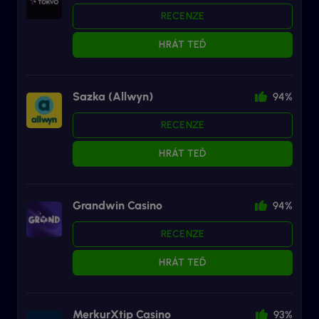
RECENZE
HRÁT TEĎ
Sazka (Allwyn)
94%
RECENZE
HRÁT TEĎ
Grandwin Casino
94%
RECENZE
HRÁT TEĎ
MerkurXtip Casino
93%