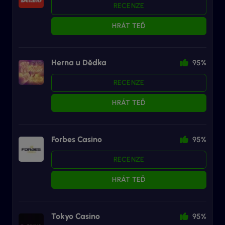
RECENZE
HRÁT TEĎ
Herna u Dědka
95%
RECENZE
HRÁT TEĎ
Forbes Casino
95%
RECENZE
HRÁT TEĎ
Tokyo Casino
95%