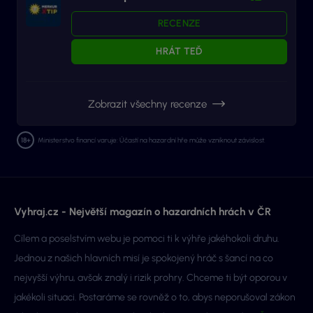
RECENZE
HRÁT TEĎ
Zobrazit všechny recenze
Ministerstvo financí varuje: Účastí na hazardní hře může vzniknout závislost.
Vyhraj.cz - Největší magazín o hazardních hrách v ČR
Cílem a poselstvím webu je pomoci ti k výhře jakéhokoli druhu.
Jednou z našich hlavních misí je spokojený hráč s šancí na co
nejvyšší výhru, avšak znalý i rizik prohry. Chceme ti být oporou v
jakékoli situaci. Postaráme se rovněž o to, abys neporušoval zákon