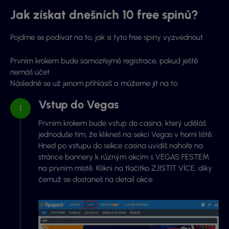
Jak získat dnešních 10 free spinů?
Pojďme se podívat na to, jak si tyto free spiny vyzvednout.
Prvním krokem bude samozřejmě registrace, pokud ještě
nemáš účet.
Následně se už jenom přihlásíš a můžeme jít na to.
Vstup do Vegas
Prvním krokem bude vstup do casina, který uděláš
jednoduše tím, že klikneš na sekci Vegas v horní liště.
Hned po vstupu do sekce casina uvidíš nahoře na
stránce bannery k různým akcím s VEGAS FESTEM
na prvním místě. Klikni na tlačítko ZJISTIT VÍCE, díky
čemuž se dostaneš na detail akce.