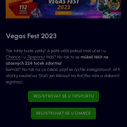
Vegas Fest 2023
Tak tohle bude veliký! A ještě větší pokud máš účet i u
Chance
i u
Tipsportu
! Máš? No tak to se
můžeš těšit na
úžasných 224 toček zdarma!
Nemáš? No tak na co čekáš, pojď se rychle zaregistrovat, ať ti
otočky neutečou! Stačí jen kliknout na tlačítka níže a dokončit
registraci.
REGISTROVAT SE U TIPSPORTU
REGISTROVAT SE U CHANCE