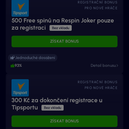
REGISTRAČNÍ BONUS
PRO NOVÉ HRÁČE
500 Free spinů na Respin Joker pouze
za registraci
Bez vkladu
ZÍSKAT BONUS
Jednoduché dosažení
93%
Detail bonusu
REGISTRAČNÍ BONUS
PRO NOVÉ HRÁČE
300 Kč za dokončení registrace u
Tipsportu
Bez vkladu
ZÍSKAT BONUS