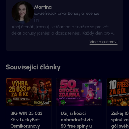
Martina
ex-Šéfredaktorka · Bonusy a recenze
Ahoj čtenáři, jmenuji se Martina a snažím se pro vás
dělat bonusy jasnější a dosažitelnější. Každý den pro vás
mám přehled denních bonusů a novinky ze světa
Více o autorovi
hazardních her.
Související články
BIG WIN 25 033
Užij si kočičí
Získej 10
Kč v LuckyBet:
dobrodružství s
spinů z
Osmikorunový
50 free spiny u
gól svéh