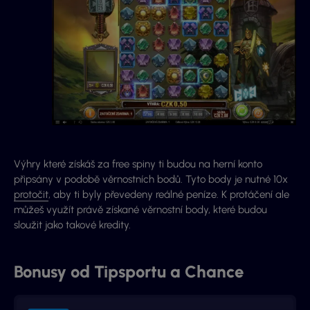
Výhry které získáš za free spiny ti budou na herní konto
připsány v podobě věrnostních bodů. Tyto body je nutné 10x
protočit
, aby ti byly převedeny reálné peníze. K protáčení ale
můžeš využít právě získané věrnostní body, které budou
sloužit jako takové kredity.
Bonusy od Tipsportu a Chance