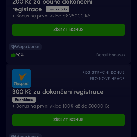
200 Kč za pouhé dokončení
registrace
Bez vkladu
+ Bonus na první vklad až 25000 Kč
ZÍSKAT BONUS
Mega bonus
90%
Detail bonusu
REGISTRAČNÍ BONUS
PRO NOVÉ HRÁČE
300 Kč za dokončení registrace
Bez vkladu
+ Bonus na první vklad 100% až do 50000 Kč
ZÍSKAT BONUS
Mega bonus