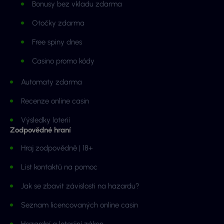
Bonusy bez vkladu zdarma
Otočky zdarma
Free spiny dnes
Casino promo kódy
Automaty zdarma
Recenze online casin
Výsledky loterií
Zodpovědné hraní
Hraj zodpovědně | 18+
List kontaktů na pomoc
Jak se zbavit závislosti na hazardu?
Seznam licencovaných online casin