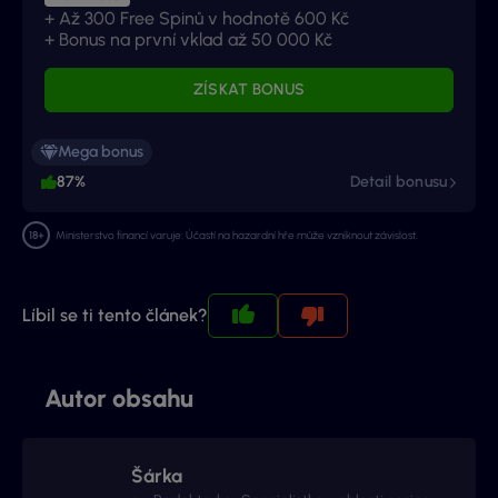
+ Až 300 Free Spinů v hodnotě 600 Kč
+ Bonus na první vklad až 50 000 Kč
ZÍSKAT BONUS
Mega bonus
87%
Detail bonusu
Ministerstvo financí varuje: Účastí na hazardní hře může vzniknout závislost.
Líbil se ti tento článek?
Autor obsahu
Šárka