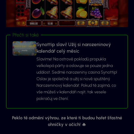
Přečti si také
Synottip slaví! Užij si narozeninový
kalendář celý měsíc
Slavíme! Na ostrově pokladů propukla
velkolepá párty a oslavuje se pouze jedna
událost. Sedmé narozeniny casina Synottip!
Oslav je společně a užij si nově spuštěný
Narozeninový kalendář. Pokud tě zajímá, co
vše můžeš v kalendáři najít, tak vesele
pokračuj ve čtení.
Peklo tě odmění výhrou, ze které ti budou hořet šťastné
ohníčky v očích! 🔥