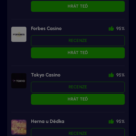
HRÁT TEĎ
Forbes Casino
95%
RECENZE
HRÁT TEĎ
Tokyo Casino
95%
RECENZE
HRÁT TEĎ
Herna u Dědka
95%
RECENZE