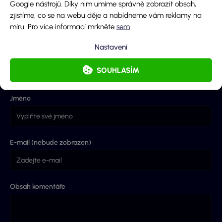
3129×!
Zlatý st
Google nástrojů. Díky nim umíme správně zobrazit obsah,
Betana!
zjistíme, co se na webu děje a nabídneme vám reklamy na
míru. Pro více informací mrkněte
sem
.
Anežka
7.8.2026
Nikola
7.8.2026
Max
Nastavení
SOUHLASÍM
Přidej komentář
Jméno
E-mail (nebude zobrazen)
Obsah komentáře