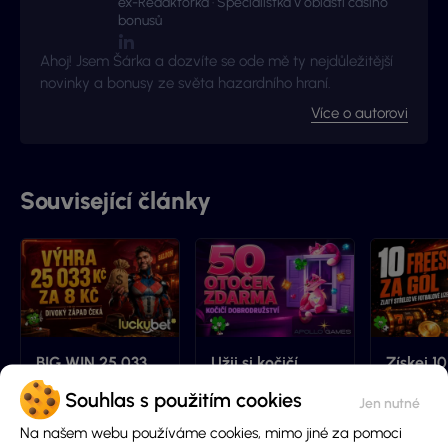
ex-Redaktorka · Specialistka v oblasti casino
bonusů
Ahoj! Jsem Šárka a dozvíte se ode mě ty nejdůležitější
novinky a bonusy ze světa hazardního hraní.
Více o autorovi
Související články
BIG WIN 25 033
Užij si kočičí
Získej 10
Kč v LuckyBet:
dobrodružství s
spinů z
Souhlas s použitím cookies
Osmikorunový
50 free spiny u
gól svéh
výstřel trefil
Apollo Games!
favorita
Na našem webu používáme cookies, mimo jiné za pomoci