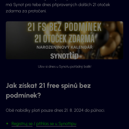
má Synot pro tebe dnes připravených dalších 21 otoček
zdarma za protočení.
Ulov si dnes u Synotu pořádný balík!
Jak získat 21 free spinů bez
podmínek?
Obě nabídky platí pouze dnes 21. 8. 2024 do půlnoci.
Registruj se
/
přihlas se u Synottipu