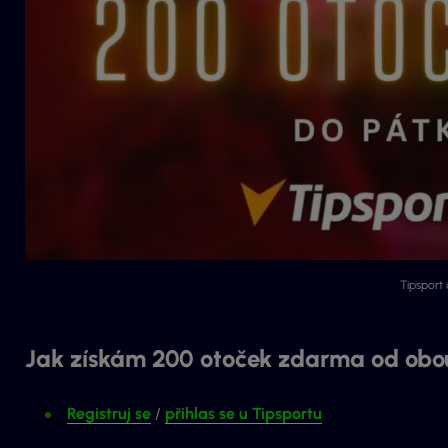
Tipsport
Jak získám 200 otoček zdarma od obo
Registruj se
/
přihlas se u Tipsportu