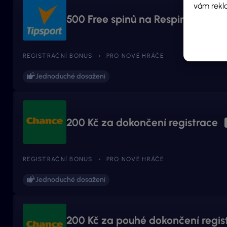
vám rekl
500 Free spinů na Respin Joker po
REGISTRAČNÍ BONUS
PRO NOVÉ HRÁČE
Jednoduché dosažení
200 Kč za dokončení registrace
REGISTRAČNÍ BONUS
PRO NOVÉ HRÁČE
Jednoduché dosažení
200 Kč za pouhé dokončení regis