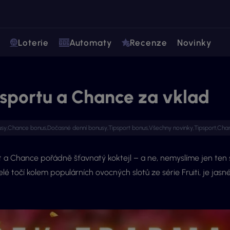
Loterie
Automaty
Recenze
Novinky
psportu a Chance za vklad
usy
,
Chance bonus
,
Dočasné denní bonusy
,
Tipsport bonus
,
Všechny novinky
,
Tipsport
,
Cha
rt a Chance pořádně šťavnatý koktejl – a ne, nemyslíme jen ten s
é točí kolem populárních ovocných slotů ze série Fruiti, je jasné