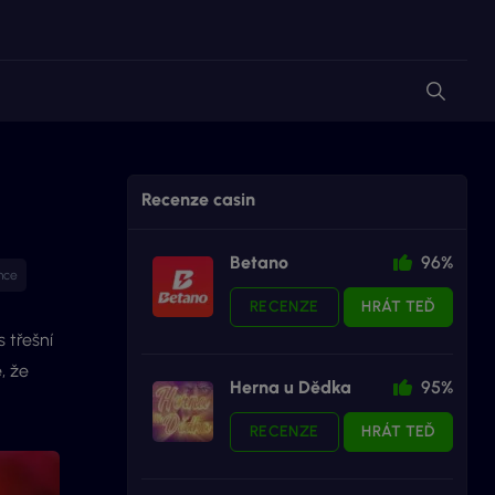
Recenze casin
Betano
96%
nce
RECENZE
HRÁT TEĎ
 třešní
, že
Herna u Dědka
95%
RECENZE
HRÁT TEĎ