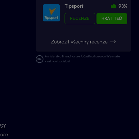
Tipsport
93%
RECENZE
HRÁT TEĎ
Zobrazit všechny recenze
Ministerstvo financí varuje: Účastí na hazardní hře může
vzniknout závislost.
SY
 účet.