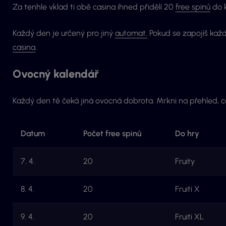
Za tenhle vklad ti obě casina ihned přidělí 20
free spinů
do k
Každý den je určený pro jiný
automat.
Pokud se zapojíš kaž
casina
.
Ovocný kalendář
Každý den tě čeká jiná ovocná dobrota. Mrkni na přehled, c
Datum
Počet free spinů
Do hry
7. 4.
20
Fruity
8. 4.
20
Fruiti X
9. 4.
20
Fruiti XL