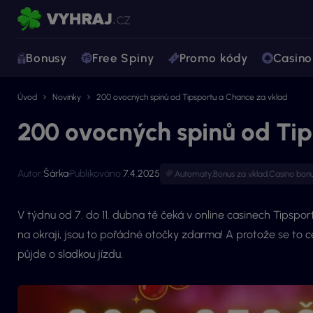
Bonusy
Free Spiny
Promo kódy
Casino
Úvod
Novinky
200 ovocných spinů od Tipsportu a Chance za vklad
200 ovocných spinů od Ti
Autor:
Šárka
Publikováno:
7.4.2025
Automaty
,
Bonus za vklad
,
Casino bon
V týdnu od 7. do 11. dubna tě čeká v online casinech Tipspo
na okraji, jsou to pořádné otočky zdarma! A protože se to cel
půjde o sladkou jízdu.