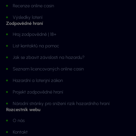
Recenze online casin
Výsledky loterií
Zodpovědné hraní
Hraj zodpovědně | 18+
List kontaktů na pomoc
Jak se zbavit závislosti na hazardu?
Seznam licencovaných online casin
Hazardní a loterijní zákon
Projekt zodpovědné hraní
Národní stránky pro snížení rizik hazardního hraní
Rozcestník webu
O nás
Kontakt