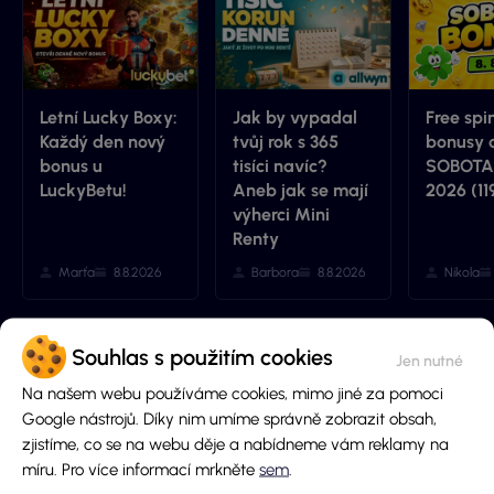
Letní Lucky Boxy:
Jak by vypadal
Free spi
Každý den nový
tvůj rok s 365
bonusy 
bonus u
tisíci navíc?
SOBOTA 
LuckyBetu!
Aneb jak se mají
2026 (11
výherci Mini
Renty
Marťa
8.8.2026
Barbora
8.8.2026
Nikola
Souhlas s použitím cookies
Přidej komentář
Na našem webu používáme cookies, mimo jiné za pomoci
Google nástrojů. Díky nim umíme správně zobrazit obsah,
Jméno
zjistíme, co se na webu děje a nabídneme vám reklamy na
míru. Pro více informací mrkněte
sem
.