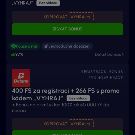
„VYHRAJ“
Bez vkladu
KOPÍROVAT
VYHRAJ
ZÍSKAT BONUS
Pouze u nás
Jednoduché dosažení
97%
Detail bonusu
REGISTRAČNÍ BONUS
PRO NOVÉ HRÁČE
400 FS za registraci + 266 FS s promo
kódem „VYHRAJ“
Bez vkladu
+ Bonus na první vklad 100% až 50 000 Kč do
casina
KOPÍROVAT
VYHRAJ