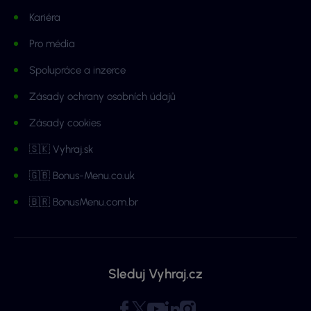
Kariéra
Pro média
Spolupráce a inzerce
Zásady ochrany osobních údajů
Zásady cookies
🇸🇰 Vyhraj.sk
🇬🇧 Bonus-Menu.co.uk
🇧🇷 BonusMenu.com.br
Sleduj Vyhraj.cz