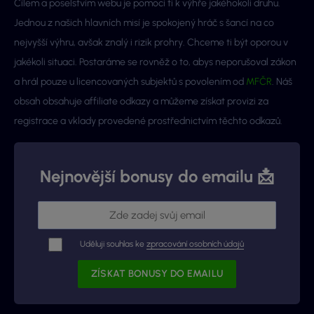
Cílem a poselstvím webu je pomoci ti k výhře jakéhokoli druhu.
Jednou z našich hlavních misí je spokojený hráč s šancí na co
nejvyšší výhru, avšak znalý i rizik prohry. Chceme ti být oporou v
jakékoli situaci. Postaráme se rovněž o to, abys neporušoval zákon
a hrál pouze u licencovaných subjektů s povolením od
MFČR
. Náš
obsah obsahuje affiliate odkazy a můžeme získat provizi za
registrace a vklady provedené prostřednictvím těchto odkazů.
Nejnovější bonusy do emailu 📩
Uděluji souhlas ke
zpracování osobních údajů