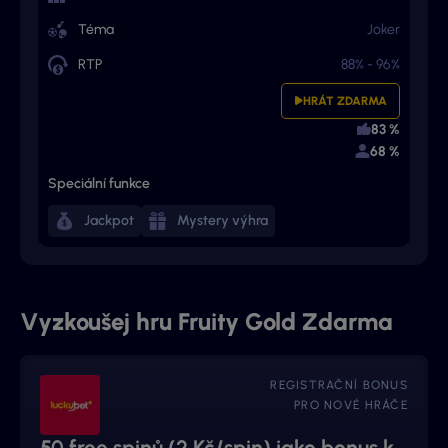
Téma
Joker
RTP
88% - 96%
HRÁT ZDARMA
83 %
68 %
Speciální funkce
Jackpot
Mystery výhra
Vyzkoušej hru Fruity Gold Zdarma
REGISTRAČNÍ BONUS
PRO NOVÉ HRÁČE
50 free spinů (2 Kč/spin) jako bonus k