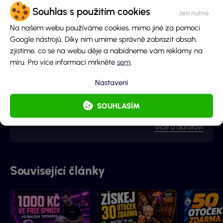
Souhlas s použitím cookies
Autor obsahu
Na našem webu používáme cookies, mimo jiné za pomoci
Google nástrojů. Díky nim umíme správně zobrazit obsah,
zjistíme, co se na webu děje a nabídneme vám reklamy na
míru. Pro více informací mrkněte
sem
.
Sasha
Nastavení
ex-Autor
Ahoj! Jsem Sasha a snažím se pro vás co nejpřehledněji
SOUHLASÍM
psát každodenní bonusy a novinky. Můj cíl je nejen
poskytovat kvalitní obsah, ale také rozšířit náš dosah a
Více o autorovi
působení na nové trhy.
Související články