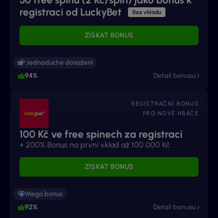
registraci od LuckyBet
Bez vkladu
ZÍSKAT BONUS
Jednoduché dosažení
94%
Detail bonusu
REGISTRAČNÍ BONUS
PRO NOVÉ HRÁČE
100 Kč ve free spinech za registraci
+ 200% Bonus na první vklad až 100 000 Kč
ZÍSKAT BONUS
Mega bonus
92%
Detail bonusu