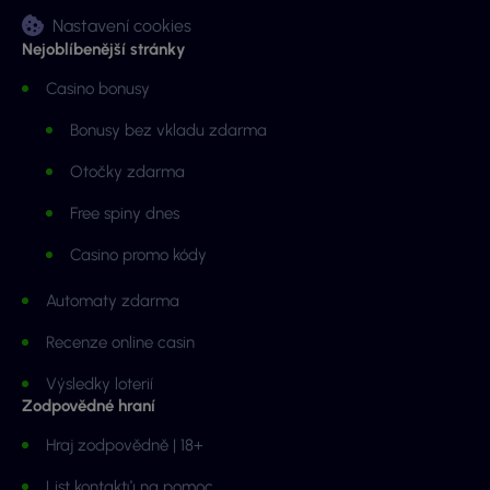
Nastavení cookies
Nejoblíbenější stránky
Casino bonusy
Bonusy bez vkladu zdarma
Otočky zdarma
Free spiny dnes
Casino promo kódy
Automaty zdarma
Recenze online casin
Výsledky loterií
Zodpovědné hraní
Hraj zodpovědně | 18+
List kontaktů na pomoc