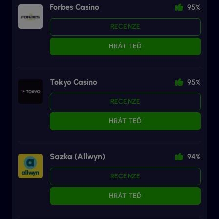
Forbes Casino
95%
RECENZE
HRÁT TEĎ
Tokyo Casino
95%
RECENZE
HRÁT TEĎ
Sazka (Allwyn)
94%
RECENZE
HRÁT TEĎ