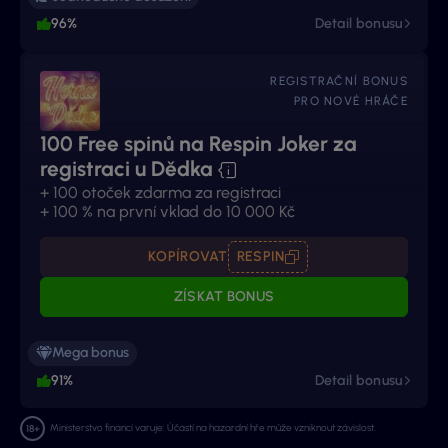
96%
Detail bonusu
REGISTRAČNÍ BONUS
PRO NOVÉ HRÁČE
100 Free spinů na Respin Joker za
registraci u Dědka
+ 100 otoček zdarma za registraci
+ 100 % na první vklad do 10 000 Kč
KOPÍROVAT
RESPIN
ZÍSKAT BONUS
Mega bonus
91%
Detail bonusu
Ministerstvo financí varuje: Účastí na hazardní hře může vzniknout závislost.