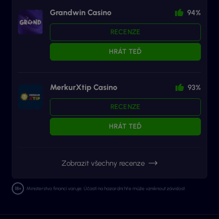
Grandwin Casino
94%
RECENZE
HRÁT TEĎ
MerkurXtip Casino
93%
RECENZE
HRÁT TEĎ
Zobrazit všechny recenze
Ministerstvo financí varuje: Účastí na hazardní hře může vzniknout závislost.