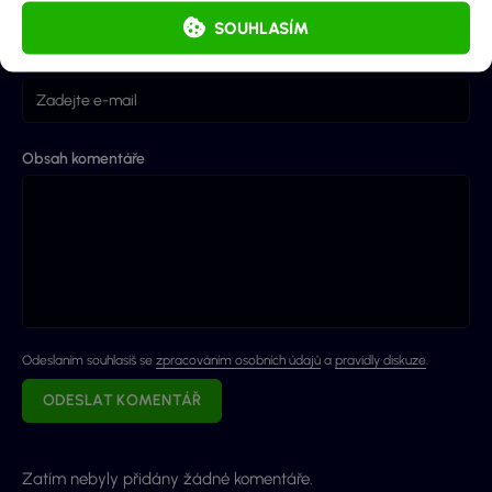
SOUHLASÍM
E-mail (nebude zobrazen)
Obsah komentáře
Odeslaním souhlasíš se
zpracováním osobních údajů
a
pravidly diskuze
.
ODESLAT KOMENTÁŘ
Zatím nebyly přidány žádné komentáře.