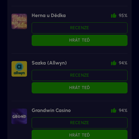
Herna u Dědka
95%
RECENZE
HRÁT TEĎ
Sazka (Allwyn)
94%
RECENZE
HRÁT TEĎ
Grandwin Casino
94%
RECENZE
HRÁT TEĎ