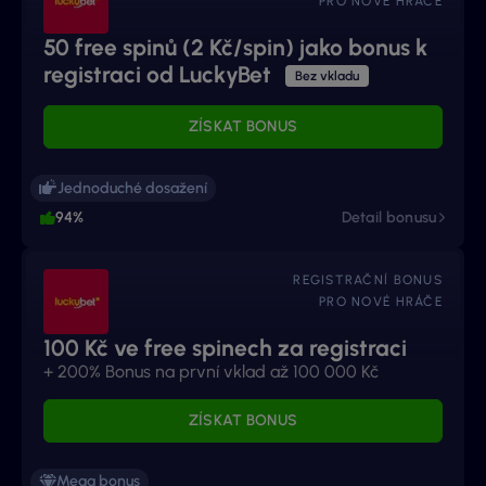
PRO NOVÉ HRÁČE
50 free spinů (2 Kč/spin) jako bonus k
registraci od LuckyBet
Bez vkladu
ZÍSKAT BONUS
Jednoduché dosažení
94%
Detail bonusu
REGISTRAČNÍ BONUS
PRO NOVÉ HRÁČE
100 Kč ve free spinech za registraci
+ 200% Bonus na první vklad až 100 000 Kč
ZÍSKAT BONUS
Mega bonus