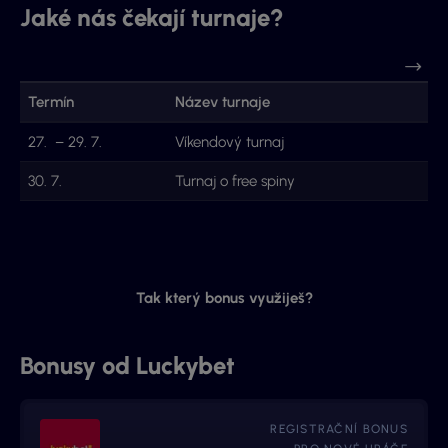
Jaké nás čekají turnaje?
Termín
Název turnaje
27. – 29. 7.
Víkendový turnaj
30. 7.
Turnaj o free spiny
Tak který bonus využiješ?
Bonusy od Luckybet
REGISTRAČNÍ BONUS