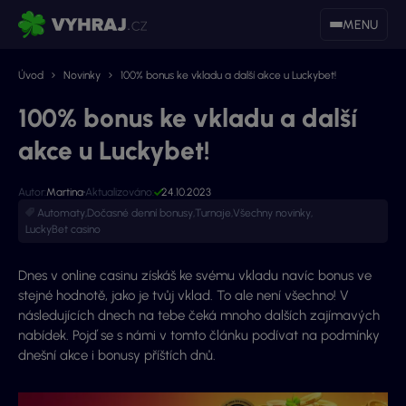
MENU
Úvod
Novinky
100% bonus ke vkladu a další akce u Luckybet!
100% bonus ke vkladu a další
akce u Luckybet!
Autor:
Martina
Aktualizováno:
24.10.2023
Automaty
,
Dočasné denní bonusy
,
Turnaje
,
Všechny novinky
,
LuckyBet casino
Dnes v online casinu získáš ke svému vkladu navíc bonus ve
stejné hodnotě, jako je tvůj vklad. To ale není všechno! V
následujících dnech na tebe čeká mnoho dalších zajímavých
nabídek. Pojď se s námi v tomto článku podívat na podmínky
dnešní akce i bonusy příštích dnů.