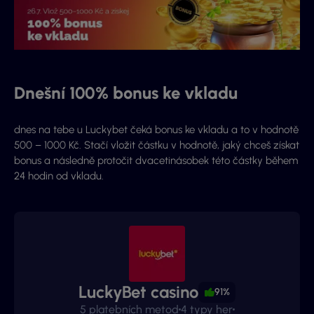
Dnešní 100% bonus ke vkladu
dnes na tebe u Luckybet čeká bonus ke vkladu a to v hodnotě
500 – 1000 Kč. Stačí vložit částku v hodnotě, jaký chceš získat
bonus a následně protočit dvacetinásobek této částky během
24 hodin od vkladu.
LuckyBet casino
91%
5 platebních metod
4 typy her