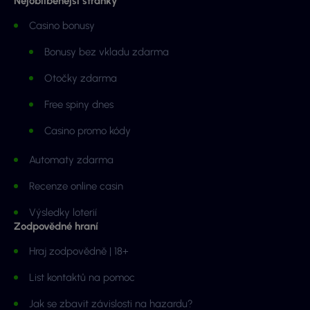
Nejoblíbenější stránky
Casino bonusy
Bonusy bez vkladu zdarma
Otočky zdarma
Free spiny dnes
Casino promo kódy
Automaty zdarma
Recenze online casin
Výsledky loterií
Zodpovědné hraní
Hraj zodpovědně | 18+
List kontaktů na pomoc
Jak se zbavit závislosti na hazardu?