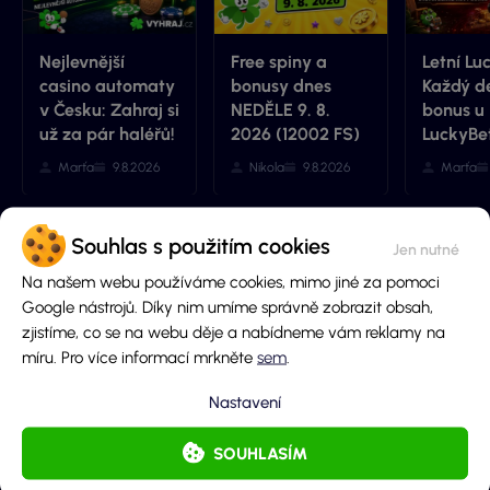
Nejlevnější
Free spiny a
Letní Lu
casino automaty
bonusy dnes
Každý d
v Česku: Zahraj si
NEDĚLE 9. 8.
bonus u
už za pár haléřů!
2026 (12002 FS)
LuckyBe
Marťa
9.8.2026
Nikola
9.8.2026
Marťa
Souhlas s použitím cookies
Přidej komentář
Na našem webu používáme cookies, mimo jiné za pomoci
Google nástrojů. Díky nim umíme správně zobrazit obsah,
Jméno
zjistíme, co se na webu děje a nabídneme vám reklamy na
míru. Pro více informací mrkněte
sem
.
Nastavení
E-mail (nebude zobrazen)
SOUHLASÍM