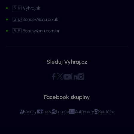
🇸🇰 Vyhraj.sk
🇬🇧 Bonus-Menu.co.uk
🇧🇷 BonusMenu.com.br
Sleduj Vyhraj.cz
Facebook skupiny
Bonusy
Losy
Loterie
Automaty
Soutěže