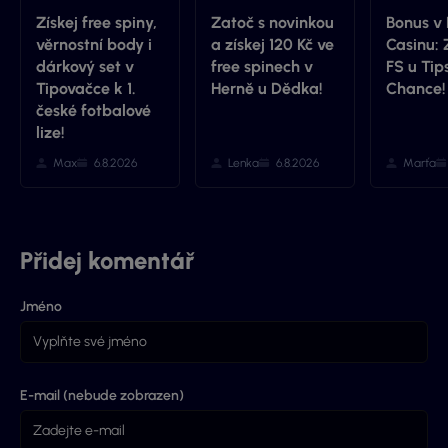
Získej free spiny,
Zatoč s novinkou
Bonus v 
věrnostní body i
a získej 120 Kč ve
Casinu: 
dárkový set v
free spinech v
FS u Tip
Tipovačce k 1.
Herně u Dědka!
Chance!
české fotbalové
lize!
Max
6.8.2026
Lenka
6.8.2026
Marťa
Přidej komentář
Jméno
E-mail (nebude zobrazen)