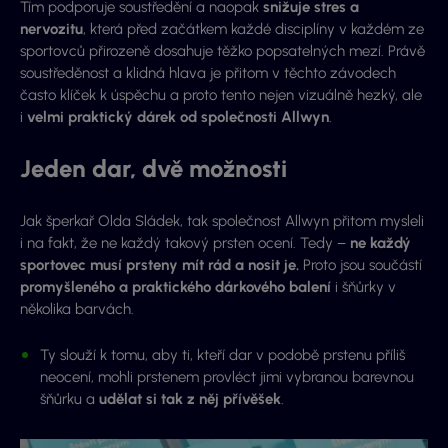
Tím podporuje soustředění a naopak
snižuje stres a
nervozitu
, která před začátkem každé disciplíny v každém ze
sportovců přirozeně dosahuje těžko popsatelných mezí. Právě
soustředěnost a klidná hlava je přitom v těchto závodech
často klíček k úspěchu a proto tento nejen vizuálně hezký, ale
i
velmi praktický dárek od společnosti Allwyn
.
Jeden dar, dvě možnosti
Jak šperkař Olda Sládek, tak společnost Allwyn přitom mysleli
i na fakt, že ne každý takový prsten ocení. Tedy –
ne každý
sportovec musí prsteny mít rád a nosit je.
Proto jsou součástí
promyšleného a praktického dárkového balení
i šňůrky v
několika barvách.
Ty slouží k tomu, aby ti, kteří dar v podobě prstenu příliš
neocení, mohli prstenem provléct jimi vybranou barevnou
šňůrku a
udělat si tak z něj přívěšek
.