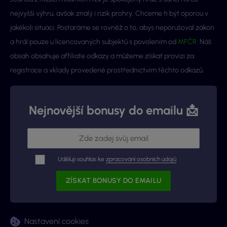
nejvyšší výhru, avšak znalý i rizik prohry. Chceme ti být oporou v
jakékoli situaci. Postaráme se rovněž o to, abys neporušoval zákon
a hrál pouze u licencovaných subjektů s povolením od
MFČR
. Náš
obsah obsahuje affiliate odkazy a můžeme získat provizi za
registrace a vklady provedené prostřednictvím těchto odkazů.
Nejnovější bonusy do emailu 📩
Uděluji souhlas ke
zpracování osobních údajů
Nastavení cookies