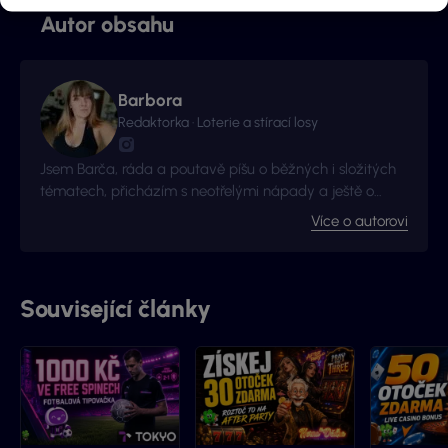
Autor obsahu
Barbora
Redaktorka · Loterie a stírací losy
Jsem Barča, ráda a poutavě píšu o běžných i složitých
tématech, přicházím s neotřelými nápady a ještě o
kousek radši se zlepšuji a získávám nové zkušenosti. I to
Více o autorovi
je důvod proč jsme s Vyhraj.cz navázali kontakt -
začalo to jako nová zkušenost, pokračuje to jako skvělá
spolupráce.
Související články