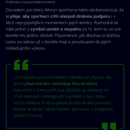
Praktické a luxusní balení prstenů
Důvodem, pro který Allwyn sportovce takto obdarovává je, že
si přeje, aby sportovci cítili alespoň drobnou podporu
i v
těch nejvypjatějších momentech jejich kariéry. Rozhodně se
také jedná o
symbol uznání a respektu
za to, kam se ve své
kariéře tito jedinci dostali. Připomenutí, jak dlouhou a složitou
cestu za sebou už v kariéře mají a povzbuzení do jejich
následujícího výkonu.
„Olympiáda je vyvrcholením několika let příprav, ale
těsně
před startem rozhoduje hlavně hlava
.
Nervozita k tomu patří a je důležité se dokázat na
chvíli zastavit, odreagovat a přinést si tam zase
trochu lehkosti. K tomu právě prsten skvěle pomůže,“
nechal se slyšet Jakub Hroneš, sportovec z programu
Sazka Champs.