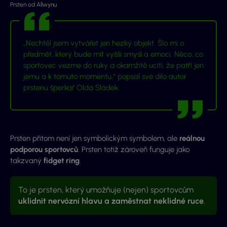
Prsten od Allwynu
„Nechtěl jsem vytvářet jen hezký objekt. Šlo mi o
předmět, který bude mít vyšší smysl a emoci. Něco, co
sportovec vezme do ruky a okamžitě ucítí, že patří jen
jemu a k tomuto momentu,“ popsal své dílo autor
prstenu šperkař Olda Sládek.
Prsten přitom není jen symbolickým symbolem, ale
reálnou
podporou sportovců
. Prsten totiž zároveň funguje jako
takzvaný
fidget ring
.
To je prsten, který umožňuje (nejen) sportovcům
uklidnit nervózní hlavu a zaměstnat neklidné ruce
.