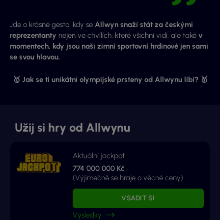
Jde o krásné gesto, kdy se
Allwyn snaží stát za českými
reprezentanty
nejen ve chvílích, které všichni vidí, ale také
v
momentech, kdy jsou naši zimní sportovní hrdinové jen sami
se svou hlavou.
🥇 Jak se ti unikátní olympijské prsteny od Allwynu líbí? 🥇
Užij si hry od Allwynu
Aktuální jackpot
774 000 000 Kč
(Výjimečně se hraje o věcné ceny)
VSADIT SI
Výsledky