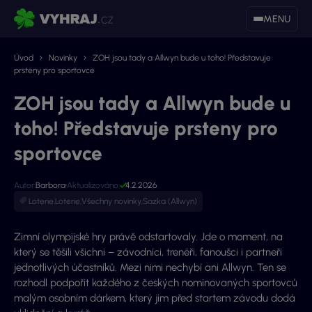
MENU
Úvod
Novinky
ZOH jsou tady a Allwyn bude u toho! Představuje
prsteny pro sportovce
ZOH jsou tady a Allwyn bude u
toho! Představuje prsteny pro
sportovce
Autor:
Barbora
Aktualizováno:
4.2.2026
Loterie
,
Loterie
,
Všechny novinky
,
Sazka (Allwyn)
Zimní olympijské hry právě odstartovaly. Jde o moment, na
který se těšili všichni – závodníci, trenéři, fanoušci i partneři
jednotlivých účastníků. Mezi nimi nechybí ani Allwyn. Ten se
rozhodl podpořit každého z českých nominovaných sportovců
malým osobním dárkem, který jim před startem závodu dodá