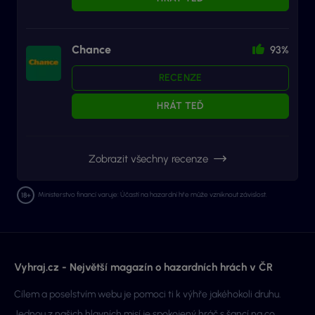
Chance
93%
RECENZE
HRÁT TEĎ
Zobrazit všechny recenze
Ministerstvo financí varuje: Účastí na hazardní hře může vzniknout závislost.
Vyhraj.cz - Největší magazín o hazardních hrách v ČR
Cílem a poselstvím webu je pomoci ti k výhře jakéhokoli druhu.
Jednou z našich hlavních misí je spokojený hráč s šancí na co