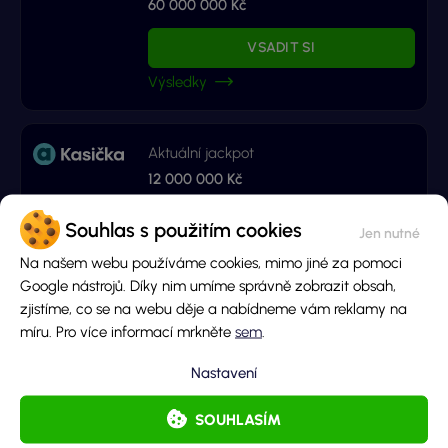
60 000 000 Kč
VSADIT SI
Výsledky
Aktuální jackpot
12 000 000 Kč
VSADIT SI
Souhlas s použitím cookies
Výsledky
Na našem webu používáme cookies, mimo jiné za pomoci
Google nástrojů. Díky nim umíme správně zobrazit obsah,
zjistíme, co se na webu děje a nabídneme vám reklamy na
Ministerstvo financí varuje: Účastí na hazardní hře může vzniknout závislost.
míru. Pro více informací mrkněte
sem
.
Nastavení
Líbil se ti tento článek?
SOUHLASÍM