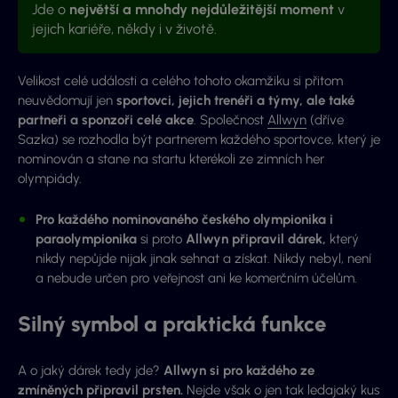
Jde o
největší a mnohdy nejdůležitější moment
v
jejich kariéře, někdy i v životě.
Velikost celé události a celého tohoto okamžiku si přitom
neuvědomují jen
sportovci, jejich trenéři a týmy, ale také
partneři a sponzoři celé akce
. Společnost
Allwyn
(dříve
Sazka) se rozhodla být partnerem každého sportovce, který je
nominován a stane na startu kterékoli ze zimních her
olympiády.
Pro každého nominovaného českého olympionika i
paraolympionika
si proto
Allwyn připravil dárek,
který
nikdy nepůjde nijak jinak sehnat a získat. Nikdy nebyl, není
a nebude určen pro veřejnost ani ke komerčním účelům.
Silný symbol a praktická funkce
A o jaký dárek tedy jde?
Allwyn si pro každého ze
zmíněných připravil prsten.
Nejde však o jen tak ledajaký kus