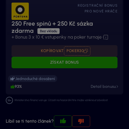
REGISTRAČNÍ BONUS
PRO NOVÉ HRÁČE
250 Free spinů + 250 Kč sázka
zdarma
Bez vkladu
+ Bonus 3 x 10 € vstupenky na poker turnaje
KOPÍROVAT
POKER30
ZÍSKAT BONUS
Jednoduché dosažení
93%
Detail bonusu
Ministerstvo financí varuje: Účastí na hazardní hře může vzniknout závislost.
Líbil se ti tento článek?