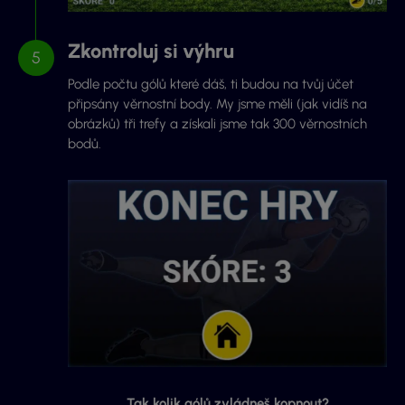
Zkontroluj si výhru
Podle počtu gólů které dáš, ti budou na tvůj účet
připsány věrnostní body. My jsme měli (jak vidíš na
obrázků) tři trefy a získali jsme tak 300 věrnostních
bodů.
Tak kolik gólů zvládneš kopnout?