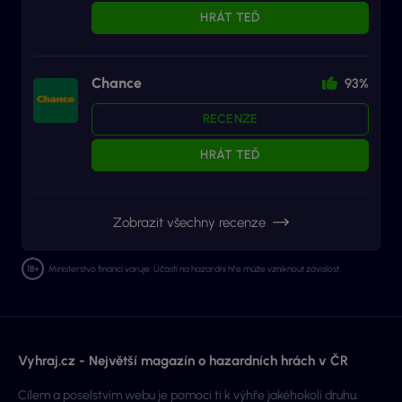
HRÁT TEĎ
Chance
93%
RECENZE
HRÁT TEĎ
Zobrazit všechny recenze
Ministerstvo financí varuje: Účastí na hazardní hře může vzniknout závislost.
Vyhraj.cz - Největší magazín o hazardních hrách v ČR
Cílem a poselstvím webu je pomoci ti k výhře jakéhokoli druhu.