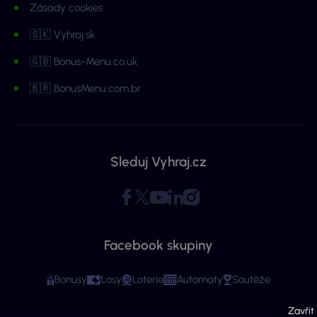
Zásady cookies
🇸🇰 Vyhraj.sk
🇬🇧 Bonus-Menu.co.uk
🇧🇷 BonusMenu.com.br
Sleduj Vyhraj.cz
Facebook skupiny
Bonusy
Losy
Loterie
Automaty
Soutěže