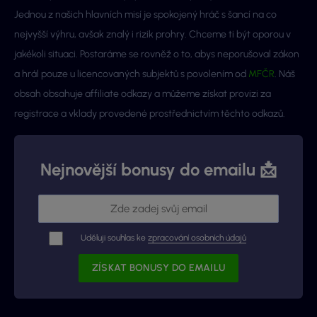
Jednou z našich hlavních misí je spokojený hráč s šancí na co
nejvyšší výhru, avšak znalý i rizik prohry. Chceme ti být oporou v
jakékoli situaci. Postaráme se rovněž o to, abys neporušoval zákon
a hrál pouze u licencovaných subjektů s povolením od
MFČR
. Náš
obsah obsahuje affiliate odkazy a můžeme získat provizi za
registrace a vklady provedené prostřednictvím těchto odkazů.
Nejnovější bonusy do emailu 📩
Uděluji souhlas ke
zpracování osobních údajů