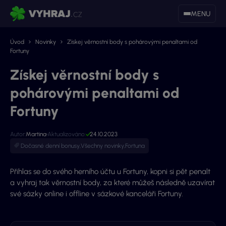
MENU
Úvod
Novinky
Získej věrnostní body s pohárovými penaltami od
Fortuny
Získej věrnostní body s
pohárovými penaltami od
Fortuny
Autor:
Martina
Aktualizováno:
24.10.2023
Dočasné denní bonusy
,
Všechny novinky
,
Fortuna
Přihlas se do svého herního účtu u Fortuny, kopni si pět penalt
a vyhraj tak věrnostní body, za které můžeš následně uzavírat
své sázky online i offline v sázkové kanceláři Fortuny.