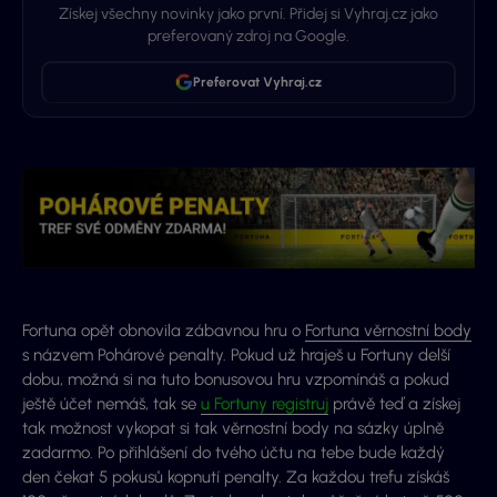
Získej všechny novinky jako první. Přidej si Vyhraj.cz jako
preferovaný zdroj na Google.
Preferovat Vyhraj.cz
Fortuna opět obnovila zábavnou hru o
Fortuna věrnostní body
s názvem Pohárové penalty. Pokud už hraješ u Fortuny delší
dobu, možná si na tuto bonusovou hru vzpomínáš a pokud
ještě účet nemáš, tak se
u Fortuny registruj
právě teď a získej
tak možnost vykopat si tak věrnostní body na sázky úplně
zadarmo. Po přihlášení do tvého účtu na tebe bude každý
den čekat 5 pokusů kopnutí penalty. Za každou trefu získáš