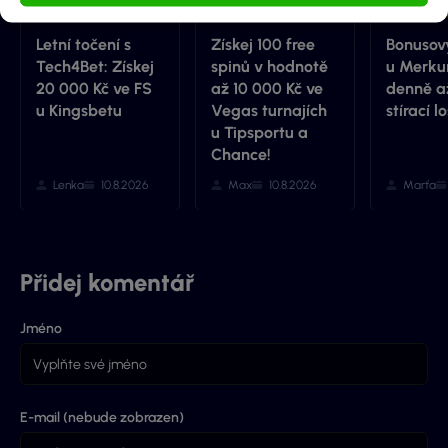
Letní točení s
Získej 100 free
Bonusový
Tech4Bet: Získej
spinů v hodnotě
u Merkur
20 000 Kč ve FS
až 10 000 Kč ve
denně a
u Kingsbetu
Vegas turnajích
stírací lo
u Tipsportu a
Chance!
Lenka
10.8.2026
Max
10.8.2026
Marťa
Přidej komentář
Jméno
E-mail (nebude zobrazen)