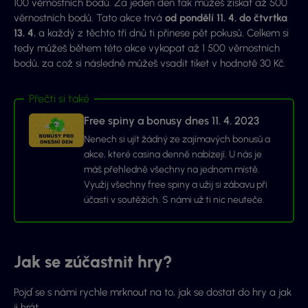
100 věrnostních bodů. Za jeden den tak můžeš získat až 500
věrnostních bodů. Tato akce trvá
od pondělí 11. 4. do čtvrtka
13. 4.
a každý z těchto tří dnů ti přinese pět pokusů. Celkem si
tedy můžeš během této akce vykopat až 1 500 věrnostních
bodů, za což si následně můžeš vsadit tiket v hodnotě 30 Kč.
Přečti si také
Free spiny a bonusy dnes 11. 4. 2023
Nenech si ujít žádný ze zajímavých bonusů a
akce, které casina denně nabízejí. U nás je
máš přehledně všechny na jednom místě.
Využij všechny free spiny a užij si zábavu při
účasti v soutěžích. S námi už ti nic neuteče.
Jak se zúčastnit hry?
Pojď se s námi rychle mrknout na to, jak se dostat do hry a jak
ji hrát.