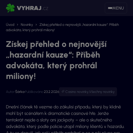
MENU
Úvod
Novinky
Získej přehled o nejnovější „hazardní kauze“: Příběh
advokáta, který prohrál miliony!
Získej přehled o nejnovější
„hazardní kauze“: Příběh
advokáta, který prohrál
miliony!
Autor:
Šárka
Publikováno:
23.2.2026
Casino novinky
,
Všechny novinky
Dnešní článek tě vezme do zákulisí případu, který by klidně
mohl být scénářem k dramatické casinové hře. Jenže
tentokrát nejde o sloty ani jackpoty – ale o skutečného
advokáta, který podle policie utopil miliony klientů v hazardu.