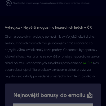
Ministerstvo financí varuje: Účastí na hazardní hře může vzniknout závislost.
Vyhraj.cz - Největší magazín o hazardních hrách v ČR
Cílem a poselstvím webu je pomoci ti k výhře jakéhokoli druhu.
Jednou z našich hlavních misí je spokojený hráč s šancí na co
nejvyšší výhru, avšak znalý i rizik prohry. Chceme ti být oporou v
jakékoli situaci. Postaráme se rovněž o to, abys neporušoval zákon
a hrál pouze u licencovaných subjektů s povolením od
MFČR
. Náš
obsah obsahuje affiliate odkazy a můžeme získat provizi za
registrace a vklady provedené prostřednictvím těchto odkazů.
Nejnovější bonusy do emailu 📩