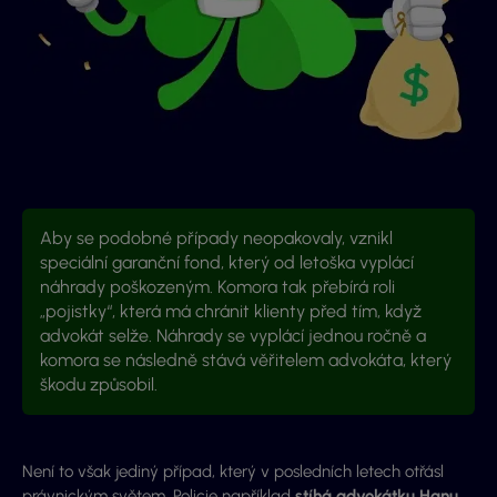
Aby se podobné případy neopakovaly, vznikl
speciální garanční fond, který od letoška vyplácí
náhrady poškozeným. Komora tak přebírá roli
„pojistky“, která má chránit klienty před tím, když
advokát selže. Náhrady se vyplácí jednou ročně a
komora se následně stává věřitelem advokáta, který
škodu způsobil.
Není to však jediný případ, který v posledních letech otřásl
právnickým světem. Policie například
stíhá advokátku Hanu