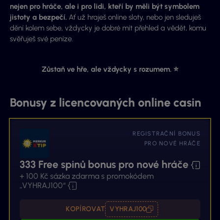
nejen pro hráče, ale i pro lidi, kteří by měli být symbolem
jistoty a bezpečí.
Ať už hraješ online sloty, nebo jen sleduješ
dění kolem sebe, vždycky je dobré mít přehled a vědět, komu
svěřuješ své peníze.
Zůstaň ve hře, ale vždycky s rozumem. ⭐
Bonusy z licencovaných online casin
REGISTRAČNÍ BONUS
PRO NOVÉ HRÁČE
333 Free spinů bonus pro nové hráče
+ 100 Kč sázka zdarma s promokódem
„VYHRAJ100“
KOPÍROVAT
VYHRAJ100