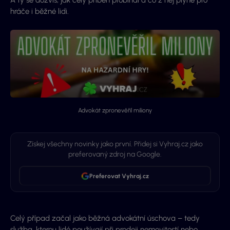
A ty se dozvíš, jak celý příběh probíhal a co z něj plyne pro
hráče i běžné lidi.
Advokát zpronevěřil miliony
Získej všechny novinky jako první. Přidej si Vyhraj.cz jako
preferovaný zdroj na Google.
Preferovat Vyhraj.cz
Celý případ začal jako běžná advokátní úschova – tedy
služba, kterou lidé používají při prodeji nemovitostí nebo