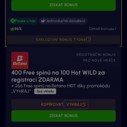
ZÍSKAT BONUS
Pouze u nás
Jednoduché dosažení
96%
Detail bonusu
EXKLUZIVNÍ BONUS TÝDNE
REGISTRAČNÍ BONUS
PRO NOVÉ HRÁČE
400 Free spinů na 100 Hot WILD za
registraci ZDARMA
+
266 Free spinů na Betano HOT díky promokódu
„VYHRAJ“
Bez vkladu
KOPÍROVAT
VYHRAJ
ZÍSKAT BONUS