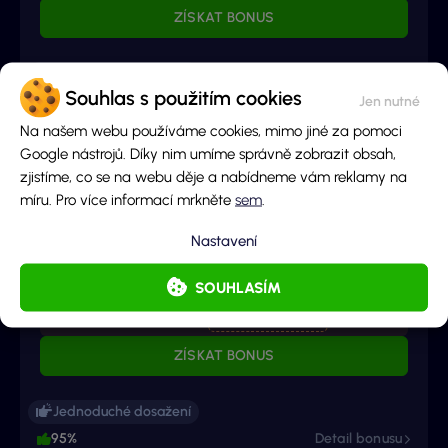
ZÍSKAT BONUS
Jednoduché dosažení
Souhlas s použitím cookies
95%
Detail bonusu
Na našem webu používáme cookies, mimo jiné za pomoci
Google nástrojů. Díky nim umíme správně zobrazit obsah,
REGISTRAČNÍ BONUS
zjistíme, co se na webu děje a nabídneme vám reklamy na
PRO NOVÉ HRÁČE
míru. Pro více informací mrkněte
sem
.
250 Free spinů na Tech4Bet + 250 Kč
Nastavení
sázka zdarma
Bez vkladu
+ Dalších 250 Free spinů + 250 Kč sázka zdarma
SOUHLASÍM
KOPÍROVAT
1000ZDARMA
ZÍSKAT BONUS
Jednoduché dosažení
95%
Detail bonusu