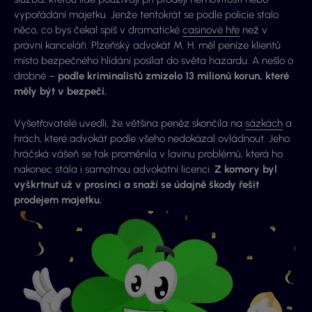
vypořádání majetku. Jenže tentokrát se podle policie stalo
něco, co bys čekal spíš v dramatické
casinové hře
než v
právní kanceláři. Plzeňský advokát M. H. měl peníze klientů
místo bezpečného hlídání posílat do světa hazardu. A nešlo o
drobné –
podle kriminalistů zmizelo 13 milionů korun, které
měly být v bezpečí.
Vyšetřovatelé uvedli, že většina peněz skončila na
sázkách
a
hrách, které advokát podle všeho nedokázal ovládnout. Jeho
hráčská vášeň se tak proměnila v lavinu problémů, která ho
nakonec stála i samotnou advokátní licenci.
Z komory byl
vyškrtnut už v prosinci a snaží se údajně škody řešit
prodejem majetku.