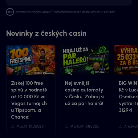
Ministerstvo financí varuje: Účastí na hazardní hře může vzniknout závislost.
Novinky z českých casin
Získej 100 free
Nejlevnější
BIG WIN
spinů v hodnotě
casino automaty
Kč v Luc
až 10 000 Kč ve
v Česku: Zahraj si
Osmikor
Vegas turnajích
už za pár haléřů!
výstřel tr
u Tipsportu a
3129×!
Chance!
Max
10.8.2026
Marťa
9.8.2026
Anežka