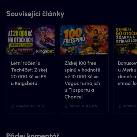
Související články
Letní točení s
Získej 100 free
Bonusový
Tech4Bet: Získej
spinů v hodnotě
u Merkur
20 000 Kč ve FS
až 10 000 Kč ve
denně a
u Kingsbetu
Vegas turnajích
stírací lo
u Tipsportu a
Chance!
Lenka
10.8.2026
Max
10.8.2026
Marťa
Přidej komentář