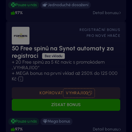
Pouze u nás
Jednoduché dosažení
97%
Detail bonusu
REGISTRAČNÍ BONUS
PRO NOVÉ HRÁČE
50 Free spinů na Synot automaty za
registraci
Bez vkladu
+ 20 Free spinů za 5 Kč navíc s promokódem
„VYHRAJ100“
+ MEGA bonus na první vklad až 250% do 125 000
Kč
KOPÍROVAT
VYHRAJ100
ZÍSKAT BONUS
Pouze u nás
Mega bonus
97%
Detail bonusu