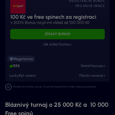
REGISTRAČNÍ BONUS
PRO NOVÉ HRÁČE
100 Kč ve free spinech za registraci
+ 200% Bonus na první vklad až 100 000 Kč
ZÍSKAT BONUS
Jak získat bonus
Mega bonus
92%
Detail bonusu
LuckyBet casino
Přečíst recenzi
Ministerstvo financí varuje: Účastí na hazardní hře může vzniknout závislost.
Bláznivý turnaj o 25 000 Kč a 10 000
Free spinů