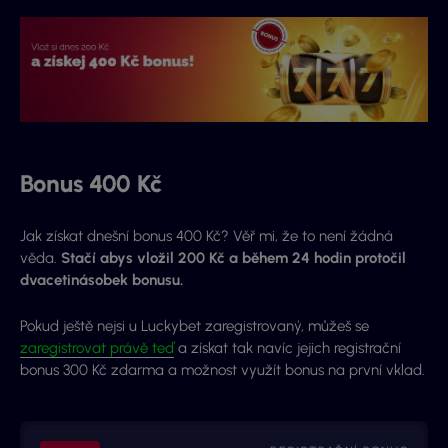
Bonus 400 Kč
Jak získat dnešní bonus 400 Kč? Věř mi, že to není žádná
věda.
Stačí abys vložil 200 Kč a během 24 hodin protočil
dvacetinásobek bonusu.
Pokud ještě nejsi u Luckybet zaregistrovaný, můžeš se
zaregistrovat právě teď
a získat tak navíc jejich registrační
bonus 300 Kč zdarma a možnost využít bonus na první vklad.