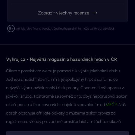
Zobrazit všechny recenze
Ministerstvo financí varuje: Účastí na hazardní hře může vzniknout závislost.
Vyhraj.cz - Největší magazín o hazardních hrách v ČR
Cílem a poselstvím webu je pomoci ti k výhře jakéhokoli druhu.
Jednou z našich hlavních misí je spokojený hráč s šancí na co
nejvyšší výhru, avšak znalý i rizik prohry. Chceme ti být oporou v
jakékoli situaci. Postaráme se rovněž o to, abys neporušoval zákon
a hrál pouze u licencovaných subjektů s povolením od
MFČR
. Náš
obsah obsahuje affiliate odkazy a můžeme získat provizi za
registrace a vklady provedené prostřednictvím těchto odkazů.