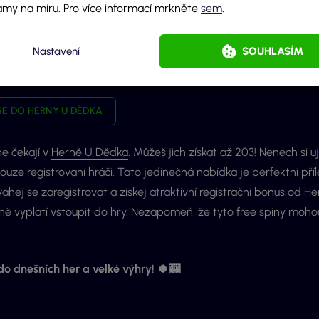
amy na míru. Pro více informací mrkněte
sem
.
Nastavení
SOUHLASÍM
STRUJ SE U DĚDKA
SE DO HERNY U DĚDKA
be čekají v
Herně U Dědka
. Můžeš jich získat až 203! Nenech si uj
ze registrovaní hráči. Tato jedinečná nabídka je perfektní příle
áhej se zaregistrovat a získej atraktivní
registrační bonus od He
ně vyplatí vstoupit do hry. Nezapomeň, že tyto free spiny moho
do dnešních her a velké výhry! 🍀🎰