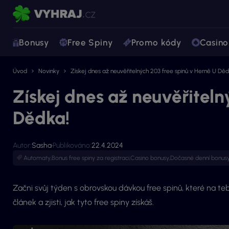
Bonusy
Free Spiny
Promo kódy
Casino
Úvod
Novinky
Získej dnes až neuvěřitelných 203 free spinů v Herně U Děd
Získej dnes až neuvěřiteln
Dědka!
Autor:
Sasha
Publikováno:
22.4.2024
Automaty
,
Bonus free spiny za registraci
,
Casino bonusy
,
Dočasné denní bonus
Začni svůj týden s obrovskou dávkou free spinů, které na te
článek a zjisti, jak tyto free spiny získáš.