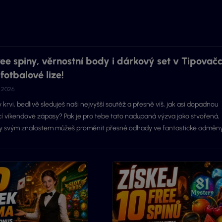
ree spiny, věrnostní body i dárkový set v Tipovač
 fotbalové lize!
8.2026
 krvi, bedlivě sleduješ naši nejvyšší soutěž a přesně víš, jak asi dopadnou
í víkendové zápasy? Pak je pro tebe tato nadupaná výzva jako stvořená,
ky svým znalostem můžeš proměnit přesné odhady ve fantastické odměny