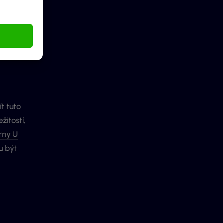
ít tuto
žitostí,
rny U
u být