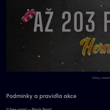
Získej s dneš
Podmínky a pravidla akce
11 free spinů – Black Pearl