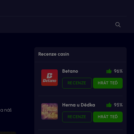
Recenze casin
Betano
96%
RECENZE
HRÁT TEĎ
Herna u Dědka
95%
na náš
RECENZE
HRÁT TEĎ