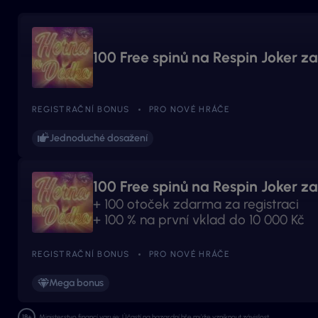
100 Free spinů na Respin Joker z
REGISTRAČNÍ BONUS
PRO NOVÉ HRÁČE
Jednoduché dosažení
100 Free spinů na Respin Joker z
+ 100 otoček zdarma za registraci
+ 100 % na první vklad do 10 000 Kč
REGISTRAČNÍ BONUS
PRO NOVÉ HRÁČE
Mega bonus
Ministerstvo financí varuje: Účastí na hazardní hře může vzniknout závislost.