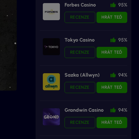
Forbes Casino
95%
RECENZE
HRÁT TEĎ
Tokyo Casino
95%
RECENZE
HRÁT TEĎ
Sazka (Allwyn)
94%
RECENZE
HRÁT TEĎ
Grandwin Casino
94%
RECENZE
HRÁT TEĎ