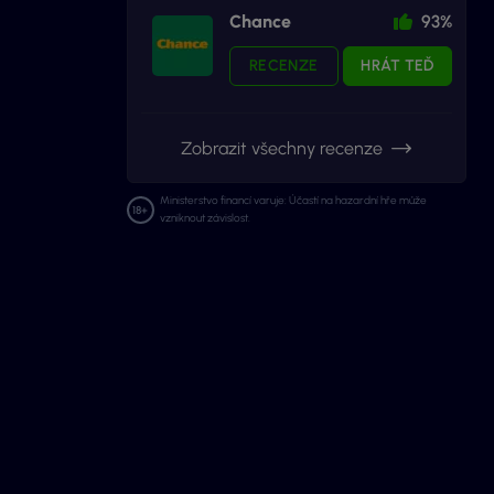
Chance
93%
RECENZE
HRÁT TEĎ
Zobrazit všechny recenze
Ministerstvo financí varuje: Účastí na hazardní hře může
vzniknout závislost.