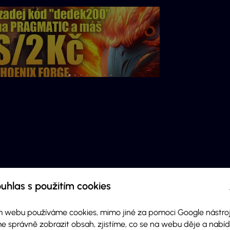
uhlas s použitím cookies
 webu používáme cookies, mimo jiné za pomoci Google nástroj
e správně zobrazit obsah, zjistíme, co se na webu děje a nab