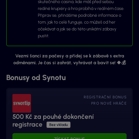
skutečného casina, kde máš před sebou
reálné krupiéry a hra probíhá v reálném čase.
Připrav se, přinášíme podrobné informace o
tom, jak to celé funguje, co můžeš od her
očekávat a jak se do této unikátní zábavy
pustit.
Vezmi šanci za pačesy a přidej se k zábavě s extra
odměnami. Je čas si zahrát, vyhrávat a bavit se! 🍀💰
Bonusy od Synotu
REGISTRAČNÍ BONUS
PRO NOVÉ HRÁČE
500 Kč za pouhé dokončení
registrace
Bez vkladu