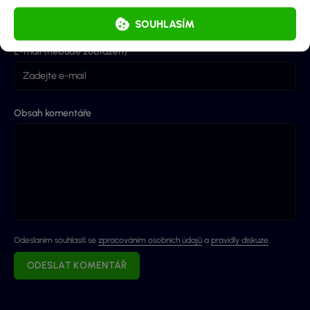
SOUHLASÍM
E-mail (nebude zobrazen)
Obsah komentáře
Odeslaním souhlasíš se
zpracováním osobních údajů
a
pravidly diskuze
.
ODESLAT KOMENTÁŘ