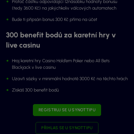
Protoč částku odpovídající 12násobku hodnoty bonusu
(tedy 3600 Kč) na jakýchkoliv válcových automatech
Bude ti připsán bonus 300 Kč přímo na účet
300 benefit bodů za karetní hry v
live casinu
Hraj karetní hry Casino Hold’em Poker nebo All Bets
Blackjack v live casinu
Uzavři sázky v minimální hodnotě 3000 Kč na těchto hrách
Získáš 300 benefit bodů
REGISTRUJ SE U SYNOTTIPU
PŘIHLAS SE U SYNOTTIPU