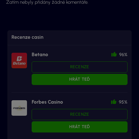
Zatím nebyly přidány žádné komentáře.
Recenze casin
Betano
96%
RECENZE
HRÁT TEĎ
Forbes Casino
95%
RECENZE
HRÁT TEĎ