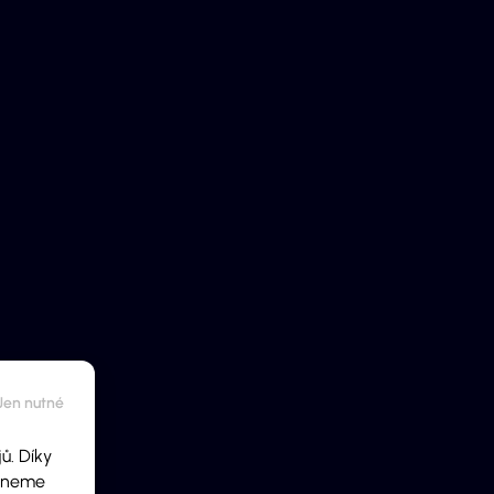
ů. Díky
ídneme