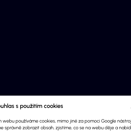
uhlas s použitím cookies
 webu používáme cookies, mimo jiné za pomoci Google nástroj
e správně zobrazit obsah, zjistíme, co se na webu děje a nab