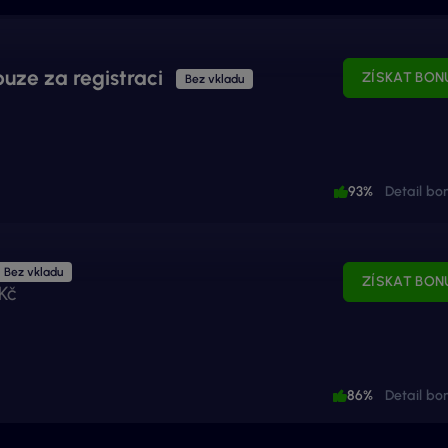
uze za registraci
ZÍSKAT BON
Bez vkladu
93%
Detail bo
Bez vkladu
ZÍSKAT BON
Kč
86%
Detail bo