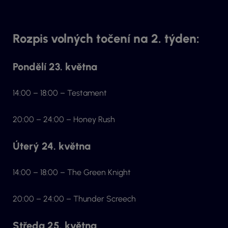
Rozpis volných točení na 2. týden:
Pondělí 23. května
14:00 – 18:00 – Testament
20:00 – 24:00 – Honey Rush
Úterý 24. května
14:00 – 18:00 – The Green Knight
20:00 – 24:00 – Thunder Screech
Středa 25. května