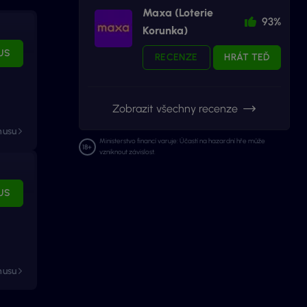
Maxa (Loterie
93%
Korunka)
US
RECENZE
HRÁT TEĎ
Zobrazit všechny recenze
nusu
Ministerstvo financí varuje: Účastí na hazardní hře může
vzniknout závislost.
US
nusu