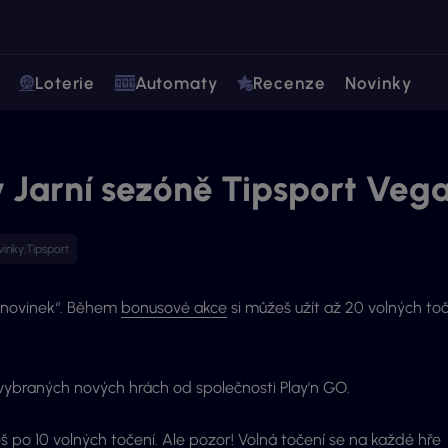
Loterie
Automaty
Recenze
Novinky
v Jarní sezóně Tipsport Vega
vinky
,
Tipsport
h novinek“. Během
bonusové akce
si můžeš užít až 20 volných to
 vybraných nových hrách od společnosti Play'n GO.
 po 10 volných točení. Ale pozor! Volná točení se na každé hře