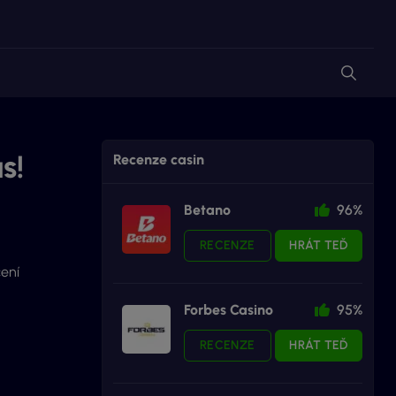
s!
Recenze casin
Betano
96%
RECENZE
HRÁT TEĎ
čení
Forbes Casino
95%
RECENZE
HRÁT TEĎ