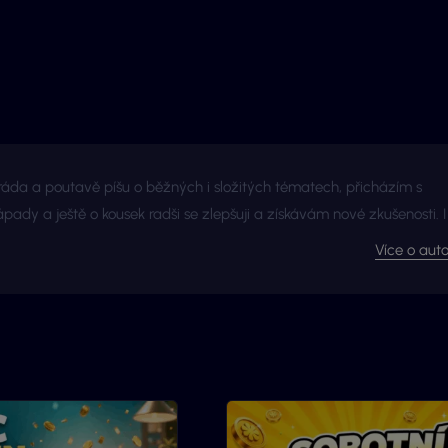
ráda a poutavě píšu o běžných i složitých tématech, přicházím s
pady a ještě o kousek radši se zlepšuji a získávám nové zkušenosti. I
č jsme s Vyhraj.cz navázali kontakt - začalo to jako nová zkušenost,
Více o auto
jako skvělá spolupráce.