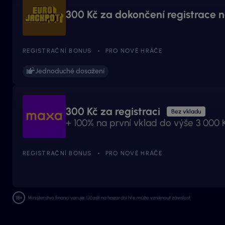
300 Kč za dokončení registrace 
REGISTRAČNÍ BONUS
PRO NOVÉ HRÁČE
Jednoduché dosažení
300 Kč za registraci
Bez vkladu
+ 100% na první vklad do výše 3 000 
REGISTRAČNÍ BONUS
PRO NOVÉ HRÁČE
Ministerstvo financí varuje: Účastí na hazardní hře může vzniknout závislost.