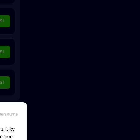
SI
SI
SI
ů. Díky
ídneme