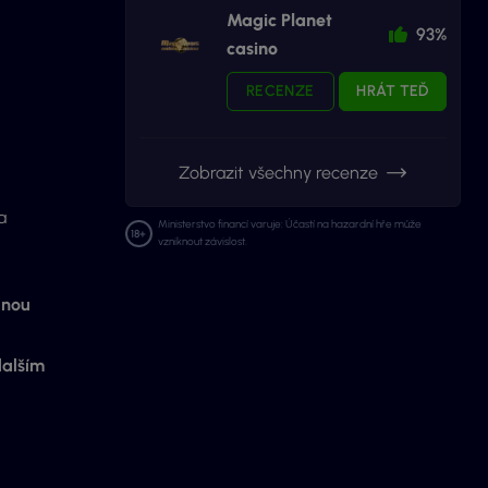
Magic Planet
93%
casino
RECENZE
HRÁT TEĎ
Zobrazit všechny recenze
a
Ministerstvo financí varuje: Účastí na hazardní hře může
vzniknout závislost.
lnou
dalším