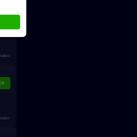
US
nusu
US
nusu