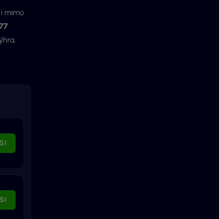
y i mimo
 77
ýhra,
SI
SI