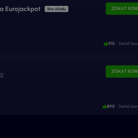
na Eurojackpot
ZÍSKAT BON
Bez vkladu
91%
Detail bo
ZÍSKAT BON
Kč
89%
Detail bo