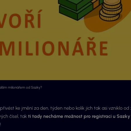
alším milionářem od Sazky?
 přivést ke jmění za den, týden nebo kolik jich tak asi vzniklo od
ých čísel, tak
ti tady necháme možnost pro registraci u Sazky
!