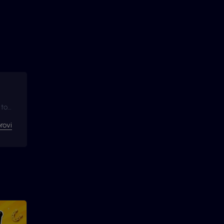
 to
rovi