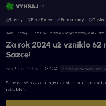
Bonusy
Free Spiny
Promo kódy
Casino
Úvod
Novinky
Za rok 2024 už vzniklo 62 nových milionářů jen díky Sazce!
Za rok 2024 už vzniklo 62 
Sazce!
Autor:
Barbora
Publikováno:
24.2.2024
Loterie
,
Všechny novinky
,
Sazka (A
Sazka do světa vypustila zajímavou statistiku o tom, z kolika š
světa loterií.