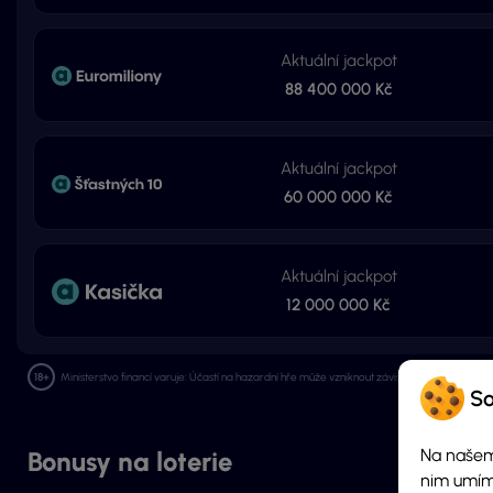
Aktuální jackpot
88 400 000 Kč
Aktuální jackpot
60 000 000 Kč
Aktuální jackpot
12 000 000 Kč
Ministerstvo financí varuje: Účastí na hazardní hře může vzniknout závislost.
So
Na našem
Bonusy na loterie
nim umím