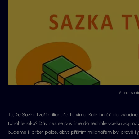
Staneš se d
To, že
Sazka
tvoří milionáře, to víme. Kolik hráčů ale zvládne
tohohle roku? Dřív než se pustíme do těchhle vcelku zajímav
budeme ti držet palce, abys příštím milionářem byl právě ty