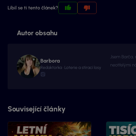
Líbil se ti tento článek?
Autor obsahu
Jsem Barča, 
Barbora
neotřelými ná
Redaktorka · Loterie a stírací losy
je důvod pro
pokračuje to 
Související články