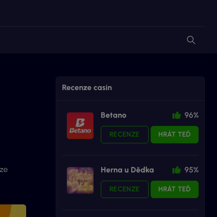
Recenze casin
Betano
96%
RECENZE
HRÁT TEĎ
 ze
Herna u Dědka
95%
RECENZE
HRÁT TEĎ