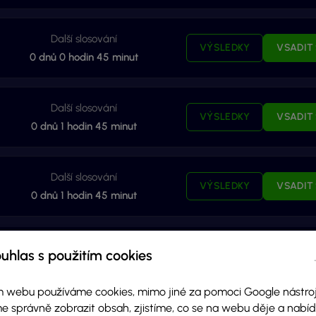
Další slosování
VÝSLEDKY
VSADIT 
0
dnů
0
hodin
45
minut
Další slosování
VÝSLEDKY
VSADIT 
0
dnů
1
hodin
45
minut
Další slosování
VÝSLEDKY
VSADIT 
0
dnů
1
hodin
45
minut
uhlas s použitím cookies
 webu používáme cookies, mimo jiné za pomoci Google nástroj
e správně zobrazit obsah, zjistíme, co se na webu děje a nab