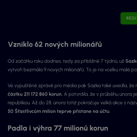
REGI
Vzniklo 62 nových milionářů
Od začátku roku dodnes, tedy za přibližně 7 týdnů, už
Sazka
vytvoří bezmála 9 nových milionářů. To je na vcelku malé po
Ve vypuštěné zprávě pro média pak Sazka také uvedla, že m
částku 211 172 860 korun.
A potvrdila, že v průběhu února je
republikou. Až do 28. února totiž pokračuje velká akce s názv
50 Šťastlivcům milion teprve přistane na účtu
.
Padla i výhra 77 milionů korun