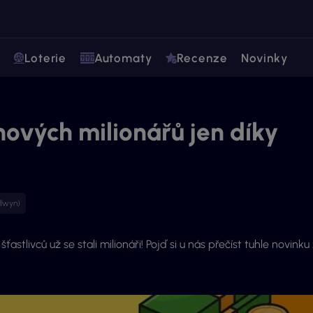
Loterie
Automaty
Recenze
Novinky
nových milionářů jen díky
llwyn)
ťastlivců už se stali milionáři! Pojď si u nás přečíst tuhle novinku