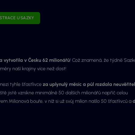
STRACE U SAZKY
 vytvořila v Česku 62 milionářů
! Což znamená, že týdně Sazk
měry naší krajiny více než dost!
ezi tyhle šťastlivce
za uplynulý měsíc a půl rozdala neuvěřite
ště jistě vznikne minimálně 50 dalších milionářů napříč celou
em Milionová bouře, v níž si už svůj milion našlo 50 šťastlivců a