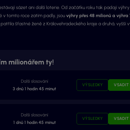
stávají sázet ani další loterie. Od začátku roku tak padají výhr
ré v tomto roce zatím padly, jsou
výhry přes 48 milionů a výhra
n, patřila šťastné ženě z Královehradeckého kraje a druhá, vyšší v
tím milionářem ty!
Další slosování
VÝSLEDKY
VSADIT 
3
dnů
1
hodin
45
minut
Další slosování
VÝSLEDKY
VSADIT 
1
dnů
1
hodin
45
minut