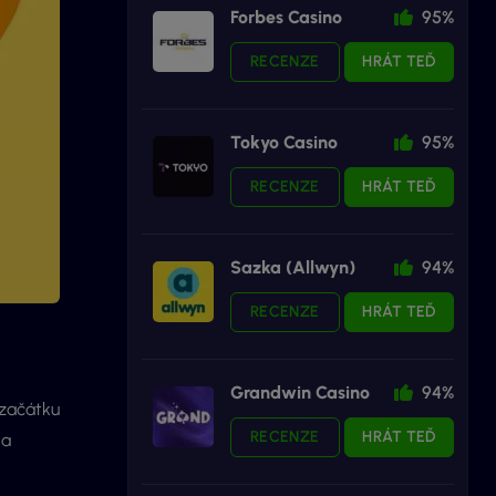
Forbes Casino
95%
RECENZE
HRÁT TEĎ
Tokyo Casino
95%
RECENZE
HRÁT TEĎ
Sazka (Allwyn)
94%
RECENZE
HRÁT TEĎ
Grandwin Casino
94%
 začátku
RECENZE
HRÁT TEĎ
a