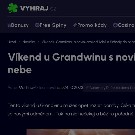
Bonusy
Free Spiny
Promo kódy
Casino
Úvod
Novinky
Víkend u Grandwinu s novinkami od Adell a Schody do neb
Víkend u Grandwinu s nov
nebe
Autor:
Martina
Aktualizováno:
24.10.2023
Automaty
,
Dočasné denní bo
Tento víkend u Grandvinu můžeš opět rozjet bomby. Čeká tu 
spinovými odměnami. Tak na nic nečekej a běž to pořádně r