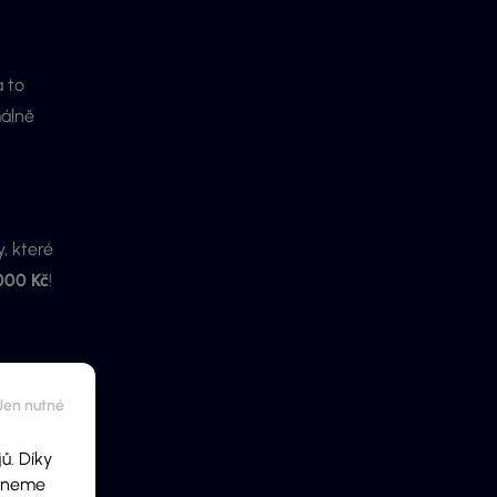
a to
málně
, které
000 Kč
!
0
ů. Díky
ídneme