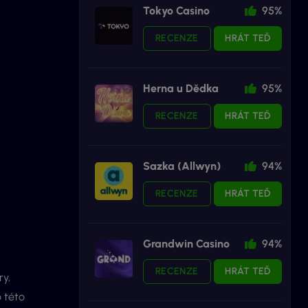
Tokyo Casino
95%
RECENZE
HRÁT TEĎ
Herna u Dědka
95%
RECENZE
HRÁT TEĎ
Sazka (Allwyn)
94%
RECENZE
HRÁT TEĎ
Grandwin Casino
94%
RECENZE
HRÁT TEĎ
ry,
o této