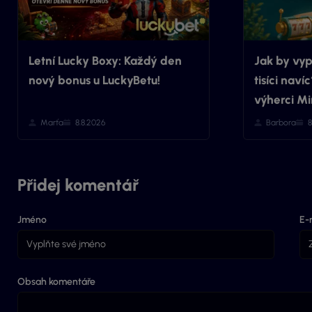
Letní Lucky Boxy: Každý den
Jak by vyp
nový bonus u LuckyBetu!
tisíci naví
výherci Mi
Marťa
8.8.2026
Barbora
8
Přidej komentář
Jméno
E-
Obsah komentáře