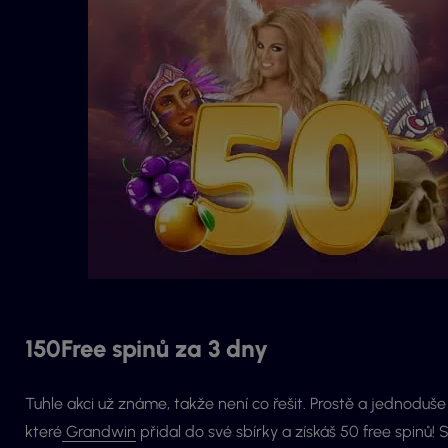
150Free spinů za 3 dny
Tuhle akci už známe, takže není co řešit. Prostě a jednodu
které
Grandwin
přidal do své sbírky a získáš 50 free spinů! 