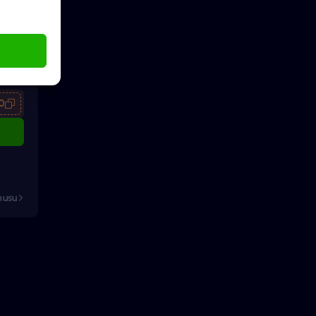
nusu
0
nusu