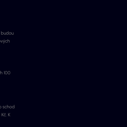
e budou
ových
ch 100
to schod
Kč. K