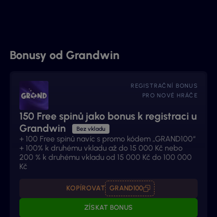
Bonusy od Grandwin
REGISTRAČNÍ BONUS
PRO NOVÉ HRÁČE
150 Free spinů jako bonus k registraci u
Grandwin
Bez vkladu
+ 100 Free spinů navíc s promo kódem „GRAND100“
+ 100% k druhému vkladu až do 15 000 Kč nebo
200 % k druhému vkladu od 15 000 Kč do 100 000
Kč
KOPÍROVAT
GRAND100
ZÍSKAT BONUS