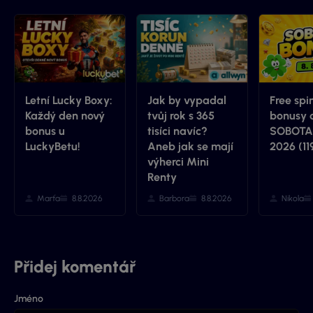
Letní Lucky Boxy:
Jak by vypadal
Free spi
Každý den nový
tvůj rok s 365
bonusy 
bonus u
tisíci navíc?
SOBOTA 
LuckyBetu!
Aneb jak se mají
2026 (11
výherci Mini
Renty
Marťa
8.8.2026
Barbora
8.8.2026
Nikola
Přidej komentář
Jméno