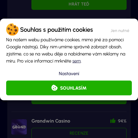
HRÁT TEĎ
Tokyo Casino
95%
Souhlas s použitím cookies
RECENZE
Na našem webu používáme cookies, mimo jiné za pomoci
Google nástrojů. Díky nim umíme správně zobrazit obsah,
HRÁT TEĎ
zjistíme, co se na webu děje a nabídneme vám reklamy na
míru. Pro více informací mrkněte
sem
.
Nastavení
Herna u Dědka
95%
RECENZE
SOUHLASÍM
HRÁT TEĎ
Grandwin Casino
94%
RECENZE