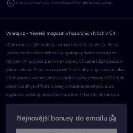
Ministerstvo financí varuje: Účastí na hazardní hře může vzniknout závislost.
Vyhraj.cz - Největší magazín o hazardních hrách v ČR
Cílem a poselstvím webu je pomoci ti k výhře jakéhokoli druhu.
Jednou z našich hlavních misí je spokojený hráč s šancí na co
nejvyšší výhru, avšak znalý i rizik prohry. Chceme ti být oporou v
jakékoli situaci. Postaráme se rovněž o to, abys neporušoval zákon
a hrál pouze u licencovaných subjektů s povolením od
MFČR
. Náš
obsah obsahuje affiliate odkazy a můžeme získat provizi za
registrace a vklady provedené prostřednictvím těchto odkazů.
Nejnovější bonusy do emailu 📩