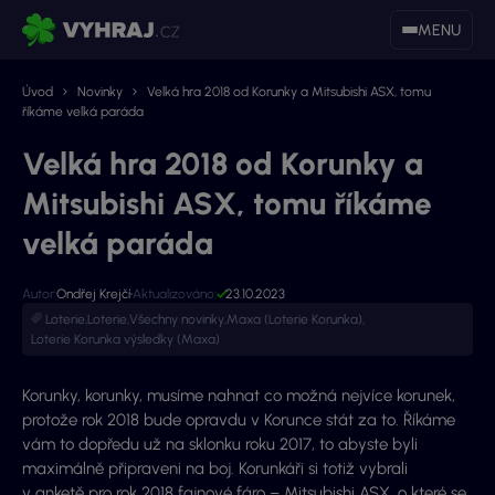
MENU
Úvod
Novinky
Velká hra 2018 od Korunky a Mitsubishi ASX, tomu
říkáme velká paráda
Velká hra 2018 od Korunky a
Mitsubishi ASX, tomu říkáme
velká paráda
Autor:
Ondřej Krejčí
Aktualizováno:
23.10.2023
Loterie
,
Loterie
,
Všechny novinky
,
Maxa (Loterie Korunka)
,
Loterie Korunka výsledky (Maxa)
Korunky, korunky, musíme nahnat co možná nejvíce korunek,
protože rok 2018 bude opravdu v Korunce stát za to. Říkáme
vám to dopředu už na sklonku roku 2017, to abyste byli
maximálně připraveni na boj. Korunkáři si totiž vybrali
v anketě pro rok 2018 fajnové fáro – Mitsubishi ASX, o které se