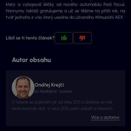
který si vybojoval klíčky od nového automobilu Ford Focus.
Hannymu taktéž gratulujeme a už se těšíme na příští rok, na
tvář jednoho z vás, který usedne do úžasného Mitsubishi ASX.
Líbil se ti tento článek?
Autor obsahu
Ondřej Krejčí
ex-Redaktor · Loterie
O loterie se zajímám již od roku 2011 a dodnes se mě
tento koníček drží. V roce 2016 jsem založil o loteriích
web Vyhraj.com, který jsem následně v roce 2017
Více o autorovi
prodal, avšak za podmínek, že budu moci stále
publikovat na téma loterií a stíracích losů. Nyní jste na