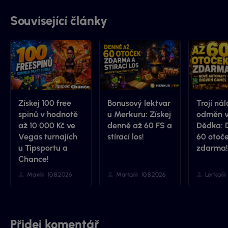
webu, který má s novými majitely nový kabát a
mnohem více informací.
Související články
Získej 100 free
Bonusový lektvar
Trojí nál
spinů v hodnotě
u Merkuru: Získej
odměn v
až 10 000 Kč ve
denně až 60 FS a
Dědka: 
Vegas turnajích
stírací los!
60 otoč
u Tipsportu a
zdarma!
Chance!
Max
10.8.2026
Marťa
10.8.2026
Lenka
Přidej komentář