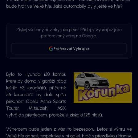
bude hrát ve Velké hře. Jaké automobily byly ještě ve hře?
Získej všechny novinky jako první. Přidej si Vyhraj.cz jako
preferovaný zdroj na Google.
Preferovat Vyhraj.cz
Bylo to Hyundai i30 kombi,
které by doma v garáži rádo
leštilo 63 korunkářů, přičemž
55 korunkářů by dalo spíše
přednost Opelu Astra Sports
Tourer. Mitsubishi ASX
vyhrálo s přehledem, protože si získalo 125 hlasů.
Výhercem bude jeden z vás, to bezesporu. Letos si výhru ve
Velké hře odnesl, respektive v ní odjel, hráč s přezdívkou Hanny,