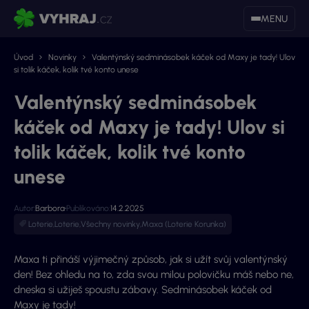
MENU
Úvod
Novinky
Valentýnský sedminásobek káček od Maxy je tady! Ulov
si tolik káček, kolik tvé konto unese
Valentýnský sedminásobek
káček od Maxy je tady! Ulov si
tolik káček, kolik tvé konto
unese
Autor:
Barbora
Publikováno:
14.2.2025
Loterie
,
Loterie
,
Všechny novinky
,
Maxa (Loterie Korunka)
Maxa ti přináší výjimečný způsob, jak si užít svůj valentýnský
den! Bez ohledu na to, zda svou milou polovičku máš nebo ne,
dneska si užiješ spoustu zábavy. Sedminásobek káček od
Maxy je tady!