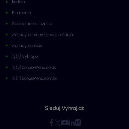
Kariéra
Pro média
Spolupráce a inzerce
Zásady ochrany osobních údajů
Zásady cookies
🇸🇰 Vyhraj.sk
🇬🇧 Bonus-Menu.co.uk
🇧🇷 BonusMenu.com.br
Sleduj Vyhraj.cz