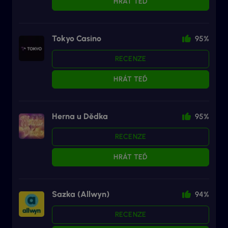
HRÁT TEĎ
Tokyo Casino
95%
RECENZE
HRÁT TEĎ
Herna u Dědka
95%
RECENZE
HRÁT TEĎ
Sazka (Allwyn)
94%
RECENZE