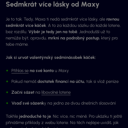
Sedmkrát více lásky od Maxy
Je to tak. Tedy, Maxa ti nedá sedmkrát více lásky, ale
rovnou
sedmkrát více káček
. A to za každou sázku do každé loterie,
bez rozdílu.
Výběr je tedy jen na tobě
. Jednodušší už to
nemůže být, opravdu,
mrkni na podrobný postup
, který pro
tebe máme.
Jak si urvat valentýnský sedminásobek káček:
Přihlas se
na své konto
u Maxy
Pokud nemáš
dostatek financí na účtu,
tak si vlož peníze
Začni sázet
na
libovolné loterie
Vsaď své sázenk
y na jedno ze dvou dnešních slosování
Takhle
jednoduché to je
. Nic více, nic méně. Pro ukázku ti ještě
přinášíme příklady z webu loterie. Na těch nejlépe uvidíš, jak