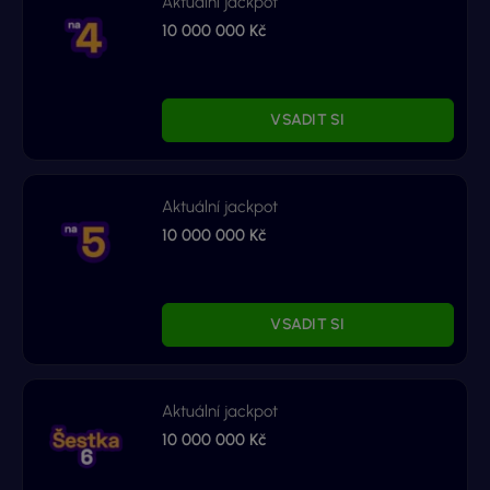
Aktuální jackpot
10 000 000 Kč
VSADIT SI
Aktuální jackpot
10 000 000 Kč
VSADIT SI
Aktuální jackpot
10 000 000 Kč