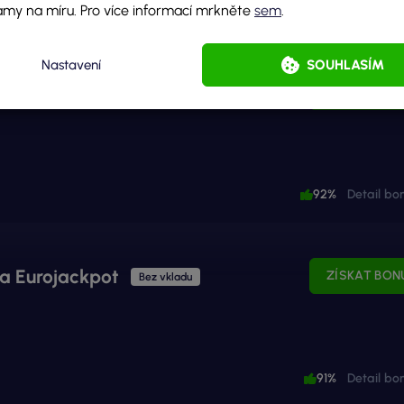
amy na míru. Pro více informací mrkněte
sem
.
93%
Detail bo
Nastavení
SOUHLASÍM
na Sportku
ZÍSKAT BON
Bez vkladu
92%
Detail bo
na Eurojackpot
ZÍSKAT BON
Bez vkladu
91%
Detail bo