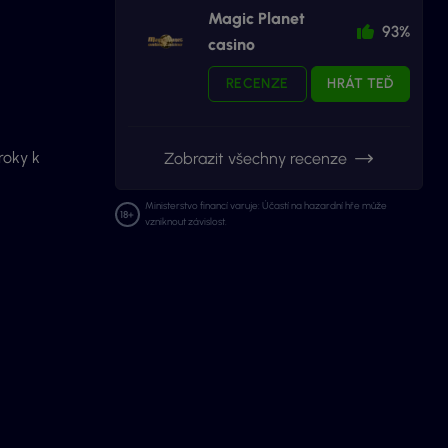
Magic Planet
93%
casino
RECENZE
HRÁT TEĎ
roky k
Zobrazit všechny recenze
Ministerstvo financí varuje: Účastí na hazardní hře může
vzniknout závislost.