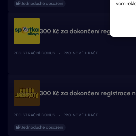
vám rekl
Jednoduché dosažení
300 Kč za dokončení registrace 
REGISTRAČNÍ BONUS
PRO NOVÉ HRÁČE
300 Kč za dokončení registrace 
REGISTRAČNÍ BONUS
PRO NOVÉ HRÁČE
Jednoduché dosažení