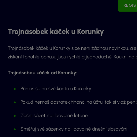
REGIS
Trojnásobek káček u Korunky
Trojnásobek káček u Korunky sice není žádnou novinkou, ale
získání tohohle bonusu jsou rychlé a jednoduché. Koukni na 
Trojnásobek káček od Korunky:
Přihlas se na své konto u Korunky
Pokud nemáš dostatek financí na účtu, tak si vlož pen
Začni sázet na libovolné loterie
Směřuj své sázenky na libovolné dnešní slosování