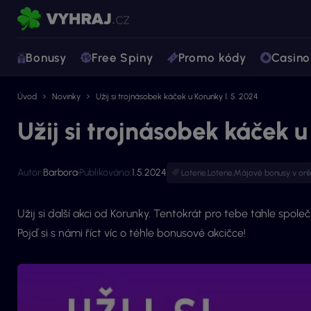
Bonusy
Free Spiny
Promo kódy
Casino
Úvod
Novinky
Užij si trojnásobek káček u Korunky 1. 5. 2024
Užij si trojnásobek káček u
Autor:
Barbora
Publikováno:
1.5.2024
Loterie
,
Loterie
,
Májové bonusy v onli
Užij si další akci od Korunky. Tentokrát pro tebe tahle sp
Pojď si s námi říct víc o téhle bonusové akcičce!