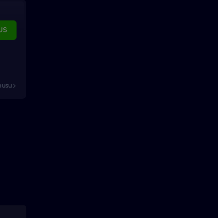
US
nusu