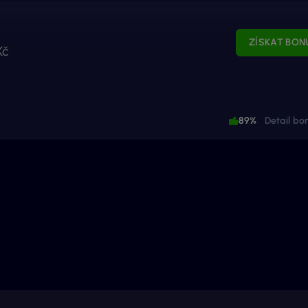
ZÍSKAT BON
Kč
89%
Detail bo