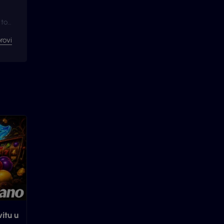
 to
rovi
vitu u