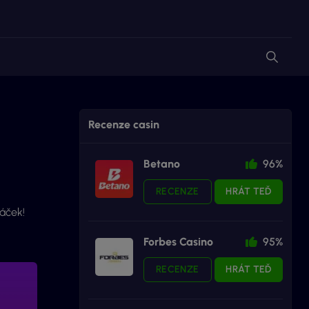
Recenze casin
Betano
96%
RECENZE
HRÁT TEĎ
áček!
Forbes Casino
95%
RECENZE
HRÁT TEĎ