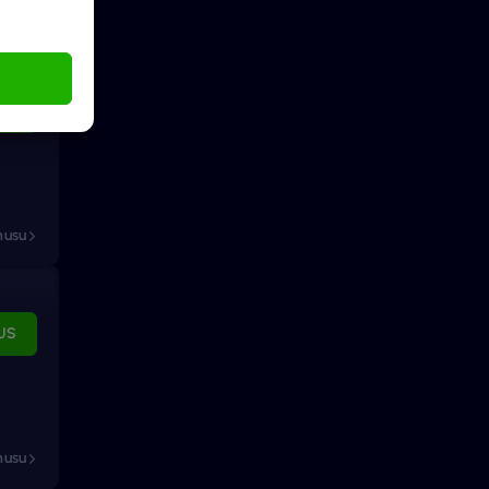
nusu
US
nusu
US
nusu