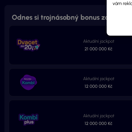
vám rekl
Odnes si trojnásobný bonus za každo
Aktuální jackpot
21 000 000 Kč
Aktuální jackpot
12 000 000 Kč
Aktuální jackpot
12 000 000 Kč