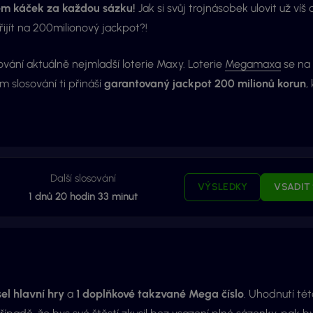
em káček za každou sázku!
Jak si svůj trojnásobek ulovit už víš 
ijít na 200milionový jackpot?!
sování aktuálně nejmladší loterie Maxy. Loterie
Megamaxa
se na 
 slosování ti přináší
garantovaný jackpot 200 milionů korun
,
Další slosování
VÝSLEDKY
VSADIT 
1
dnů
20
hodin
33
minut
sel hlavní hry
a
1 doplňkové takzvané Mega číslo
. Uhodnutí tét