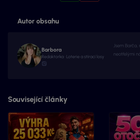
Autor obsahu
Jsem Barča, 
Barbora
neotřelými ná
Redaktorka · Loterie a stírací losy
je důvod pro
pokračuje to 
Související články