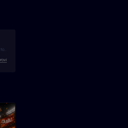
 to
rovi