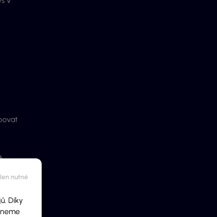
ys v
povat
ě.
ů. Díky
ídneme