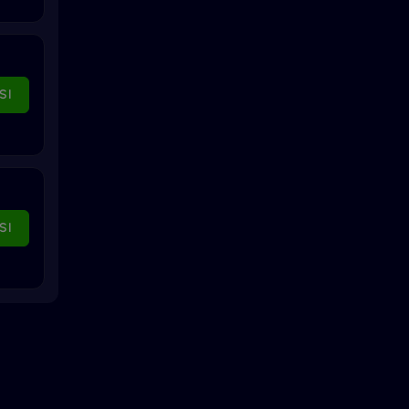
SI
SI