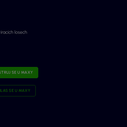
tíracích losech
STRUJ SE U MAXY
HLAS SE U MAXY