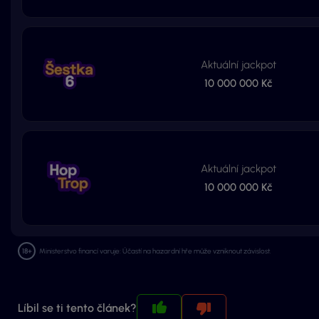
Aktuální jackpot
10 000 000 Kč
Aktuální jackpot
10 000 000 Kč
Ministerstvo financí varuje: Účastí na hazardní hře může vzniknout závislost.
Líbil se ti tento článek?