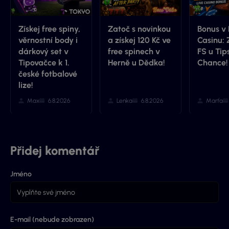
Získej free spiny,
Zatoč s novinkou
Bonus v 
věrnostní body i
a získej 120 Kč ve
Casinu: 
dárkový set v
free spinech v
FS u Tip
Tipovačce k 1.
Herně u Dědka!
Chance!
české fotbalové
lize!
Max
6.8.2026
Lenka
6.8.2026
Marťa
Přidej komentář
Jméno
E-mail (nebude zobrazen)