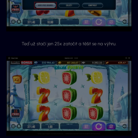
Teď už stačí jen 25x zatočit a těšit se na výhru.