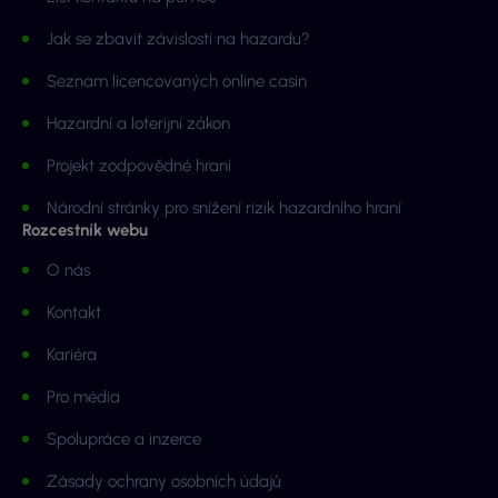
Jak se zbavit závislosti na hazardu?
Seznam licencovaných online casin
Hazardní a loterijní zákon
Projekt zodpovědné hraní
Národní stránky pro snížení rizik hazardního hraní
Rozcestník webu
O nás
Kontakt
Kariéra
Pro média
Spolupráce a inzerce
Zásady ochrany osobních údajů