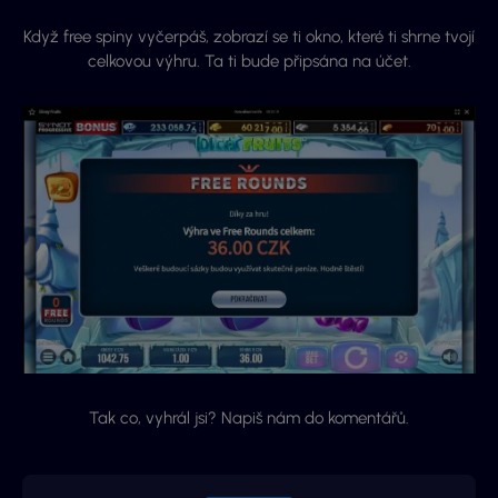
Když free spiny vyčerpáš, zobrazí se ti okno, které ti shrne tvojí
celkovou výhru. Ta ti bude připsána na účet.
Tak co, vyhrál jsi? Napiš nám do komentářů.