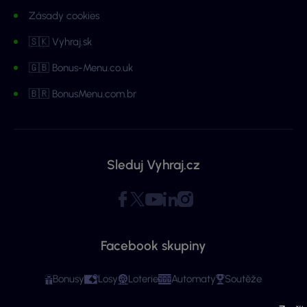
Zásady cookies
🇸🇰 Vyhraj.sk
🇬🇧 Bonus-Menu.co.uk
🇧🇷 BonusMenu.com.br
Sleduj Vyhraj.cz
Facebook skupiny
Bonusy
Losy
Loterie
Automaty
Soutěže