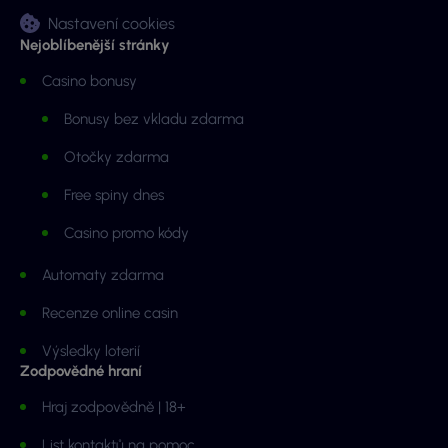
Nastavení cookies
Nejoblíbenější stránky
Casino bonusy
Bonusy bez vkladu zdarma
Otočky zdarma
Free spiny dnes
Casino promo kódy
Automaty zdarma
Recenze online casin
Výsledky loterií
Zodpovědné hraní
Hraj zodpovědně | 18+
List kontaktů na pomoc