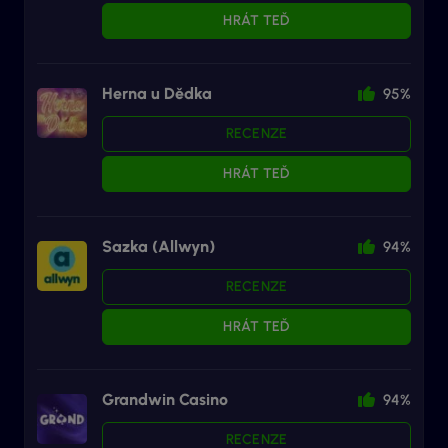
HRÁT TEĎ
Herna u Dědka
95%
RECENZE
HRÁT TEĎ
Sazka (Allwyn)
94%
RECENZE
HRÁT TEĎ
Grandwin Casino
94%
RECENZE