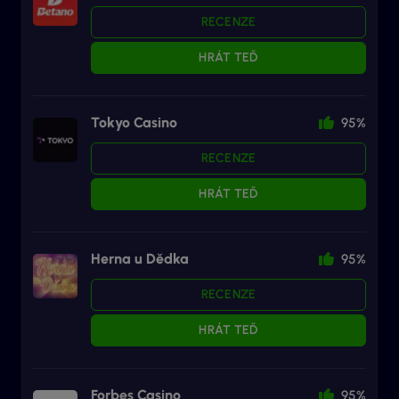
RECENZE
HRÁT TEĎ
Tokyo Casino
95%
RECENZE
HRÁT TEĎ
Herna u Dědka
95%
RECENZE
HRÁT TEĎ
Forbes Casino
95%