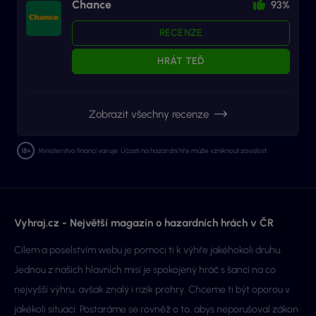
Chance
93%
RECENZE
HRÁT TEĎ
Zobrazit všechny recenze
Ministerstvo financí varuje: Účastí na hazardní hře může vzniknout závislost.
Vyhraj.cz - Největší magazín o hazardních hrách v ČR
Cílem a poselstvím webu je pomoci ti k výhře jakéhokoli druhu.
Jednou z našich hlavních misí je spokojený hráč s šancí na co
nejvyšší výhru, avšak znalý i rizik prohry. Chceme ti být oporou v
jakékoli situaci. Postaráme se rovněž o to, abys neporušoval zákon