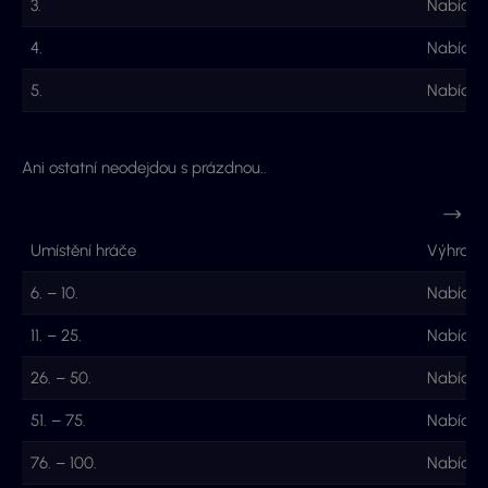
3.
Nabídka 
4.
Nabídka 
5.
Nabídka 
Ani ostatní neodejdou s prázdnou..
Umístění hráče
Výhra
6. – 10.
Nabídka 
11. – 25.
Nabídka 
26. – 50.
Nabídka 
51. – 75.
Nabídka 
76. – 100.
Nabídka 