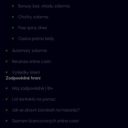
Bonusy bez vkladu zdarma
Otočky zdarma
Free spiny dnes
Casino promo kódy
Automaty zdarma
Recenze online casin
Výsledky loterií
Zodpovědné hraní
Hraj zodpovědně | 18+
List kontaktů na pomoc
Jak se zbavit závislosti na hazardu?
Seznam licencovaných online casin