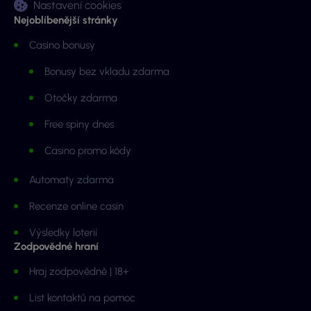
Nastavení cookies
Nejoblíbenější stránky
Casino bonusy
Bonusy bez vkladu zdarma
Otočky zdarma
Free spiny dnes
Casino promo kódy
Automaty zdarma
Recenze online casin
Výsledky loterií
Zodpovědné hraní
Hraj zodpovědně | 18+
List kontaktů na pomoc