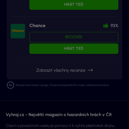
HRÁT TEĎ
Chance
93%
RECENZE
HRÁT TEĎ
Zobrazit všechny recenze
Ministerstvo financí varuje: Účastí na hazardní hře může vzniknout závislost.
Vyhraj.cz - Největší magazín o hazardních hrách v ČR
Cílem a poselstvím webu je pomoci ti k výhře jakéhokoli druhu.