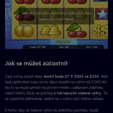
Kliknutím přijmete marketing souborů cookie
a povolíte tento obsah
Jak se můžeš zúčastnit
Celý turnaj začal dnes,
končit bude 27. 9. 2022 ve 23:59
. Máš
tedy ještě dost času na to, abys dosáhl na výhru až 5 000 Kč!
Na to se musíš umístit na prvním místě v celkovém žebříčku
všech hráčů. Body se počítají
z tvé nejvyšší vážené výhry
. Ta
se vypočítá jednoduše. Jedná se o výhru vůči tvému vkladu.
K tomu, aby se taková výhra do žebříčku počítala, musíš