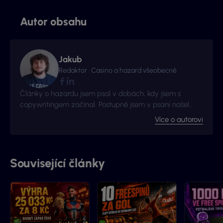
Autor obsahu
Jakub
Redaktor · Casino a hazard všeobecně
Články o hazardu jsem psal v dobách, kdy jsem s
copywritingem začínal. Postupně jsem v psaní našel
zalíbení. Textařina tak není jen živobytí, je to také vášeň
Více o autorovi
a zábava. A ještě zábavnější je, když se mohu vrátit k
tomu, u čeho jsem začínal. Díky Vyhraj.cz mohu psát o
hazardu i nadále. Věřím, že pro čtenáře jsou texty
nápomocné a v mnoha ohledech i zajímavé.
Související články