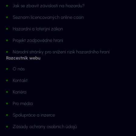
Jak se zbavit závislosti na hazardu?
Seznam licencovaných online casin
Hazardní a loterijní zákon
Projekt zodpovědné hraní
Národní stránky pro snížení rizik hazardního hraní
Rozcestník webu
O nás
Kontakt
Kariéra
Pro média
Spolupráce a inzerce
Zásady ochrany osobních údajů