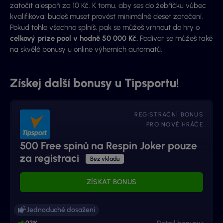
zatočit alespoň za 10 Kč. K tomu, aby ses do žebříčku vůbec
kvalifikoval budeš muset provést minimálně deset zatočení.
Pokud tohle všechno splníš, pak se můžeš vrhnout do hry o
celkový prize pool v hodně 50 000 Kč.
Podívat se můžeš také
na skvělé
bonusy u online výherních automatů
.
Získej další bonusy u Tipsportu!
REGISTRAČNÍ BONUS
PRO NOVÉ HRÁČE
500 Free spinů na Respin Joker pouze
za registraci
Bez vkladu
ZÍSKAT BONUS
Jednoduché dosažení