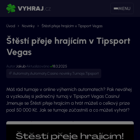
MENU
Úvod
Novinky
Štěstí přeje hrajícím v Tipsport Vegas
Štěstí přeje hrajícím v Tipsport
Vegas
Autor:
Jakub
Aktualizováno:
18.3.2025
Automaty
,
Automaty
,
Casino novinky
,
Turnaje
,
Tipsport
Máš rád turnaje v online výherních automatech? Pak neváhej
a vyzkoušej si jedinečný turnaj v Tipsport Vegas Casinu!
Jmenuje se Štěstí přeje hrajícím a hrát můžeš o celkový prize
pool 50 000 Kč. Jak se turnaje zúčastníš a co můžeš vyhrát?