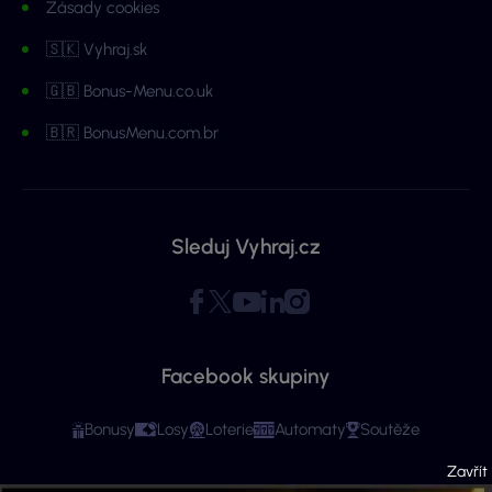
Zásady cookies
🇸🇰 Vyhraj.sk
🇬🇧 Bonus-Menu.co.uk
🇧🇷 BonusMenu.com.br
Sleduj Vyhraj.cz
Facebook skupiny
Bonusy
Losy
Loterie
Automaty
Soutěže