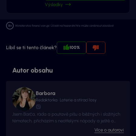
Výsledky
Ministerstvo financí varuje: Účastí na hazardní hře může vzniknout závislost.
Líbil se ti tento článek?
100%
Autor obsahu
Barbora
Redaktorka · Loterie a stírací losy
Jsem Barča, ráda a poutavě píšu o běžných i složitých
tématech, přicházím s neotřelými nápady a ještě o
kousek radši se zlepšuji a získávám nové zkušenosti. I to
Více o autorovi
je důvod proč jsme s Vyhraj.cz navázali kontakt -