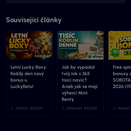
začalo to jako nová zkušenost, pokračuje to jako skvělá
spolupráce.
Související články
Letní Lucky Boxy:
Jak by vypadal
Free spi
Každý den nový
tvůj rok s 365
bonusy 
bonus u
tisíci navíc?
SOBOTA 
LuckyBetu!
Aneb jak se mají
2026 (11
výherci Mini
Renty
Marťa
8.8.2026
Barbora
8.8.2026
Nikola