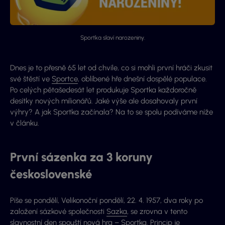
Sportka slaví narozeniny.
Dnes je to přesně 65 let od chvíle, co si mohli první hráči zkusit
své štěstí ve
Sportce
, oblíbené hře dnešní dospělé populace.
Po celých pětašedesát let produkuje Sportka každoročně
desítky nových milionářů. Jaké výše ale dosahovaly první
výhry? A jak Sportka začínala? Na to se spolu podíváme níže
v článku.
První sázenka za 3 koruny
československé
Píše se pondělí, Velikonoční pondělí, 22. 4. 1957, dva roky po
založení sázkové společnosti
Sazka
, se zrovna v tento
slavnostní den spouští nová hra – Sportka. Princip je