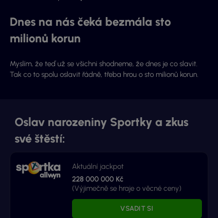
Dnes na nás čeká bezmála sto
milionů korun
Myslím, že teď už se všichni shodneme, že dnes je co slavit.
Tak co to spolu oslavit řádně, třeba hrou o sto milionů korun.
Oslav narozeniny Sportky a zkus
své štěstí:
Aktuální jackpot
228 000 000 Kč
(Výjimečně se hraje o věcné ceny)
VSADIT SI