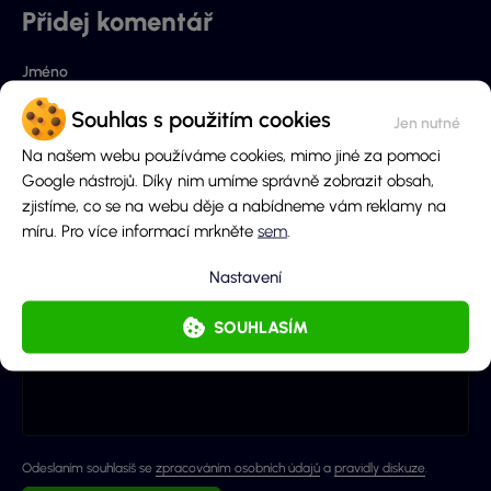
Přidej komentář
Jméno
Souhlas s použitím cookies
Na našem webu používáme cookies, mimo jiné za pomoci
E-mail (nebude zobrazen)
Google nástrojů. Díky nim umíme správně zobrazit obsah,
zjistíme, co se na webu děje a nabídneme vám reklamy na
míru. Pro více informací mrkněte
sem
.
Obsah komentáře
Nastavení
SOUHLASÍM
Odeslaním souhlasíš se
zpracováním osobních údajů
a
pravidly diskuze
.