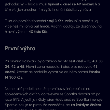
jednoduchý – hráč si musí
tipnout 6 čísel ze 49 možných
a
čím víc jich uhodne, tím vyšší finanční částku vyhrává.
Tiket do prvních slosování
stojí 3 Kčs
, zakoupí a podá si jej
více než
milion a půl hráčů
. Všichni doufají, že dosáhnou na
hlavní výhru –
40 tisíc Kčs
.
První výhra
Při prvním slosování bylo taženo těchto šest čísel
– 13, 40, 33,
24, 42 a 45
. Hlavní cena nepadla, i přesto se radovalo
43
vítězů
, kterým se podařilo vyhrát ve druhém pořadí
částku
14 300 Kčs
.
Nutno také podotknout, že první losování probíhali na
společenských akcích, do televize se Sportka dostala až po
roce 1973. A jestli jsi někdy přemýšlel, proč se Sportka jmenuje
Sportka, tak je to proto, že zezačátku se
za každým číslem