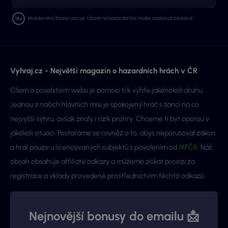
Ministerstvo financí varuje: Účastí na hazardní hře může vzniknout závislost.
Vyhraj.cz - Největší magazín o hazardních hrách v ČR
Cílem a poselstvím webu je pomoci ti k výhře jakéhokoli druhu.
Jednou z našich hlavních misí je spokojený hráč s šancí na co
nejvyšší výhru, avšak znalý i rizik prohry. Chceme ti být oporou v
jakékoli situaci. Postaráme se rovněž o to, abys neporušoval zákon
a hrál pouze u licencovaných subjektů s povolením od
MFČR
. Náš
obsah obsahuje affiliate odkazy a můžeme získat provizi za
registrace a vklady provedené prostřednictvím těchto odkazů.
Nejnovější bonusy do emailu 📩