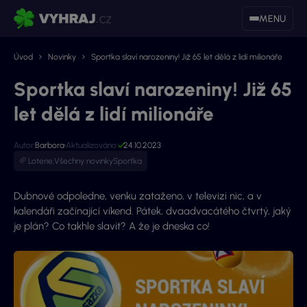
MENU
Úvod
Novinky
Sportka slaví narozeniny! Již 65 let dělá z lidí milionáře
Sportka slaví narozeniny! Již 65
let dělá z lidí milionáře
Autor:
Barbora
Aktualizováno:
24.10.2023
Loterie
,
Všechny novinky
Sportka
Dubnové odpoledne, venku zataženo, v televizi nic, a v
kalendáři začínající víkend. Pátek, dvaadvacátého čtvrtý, jaký
je plán? Co takhle slavit? A že je dneska co!