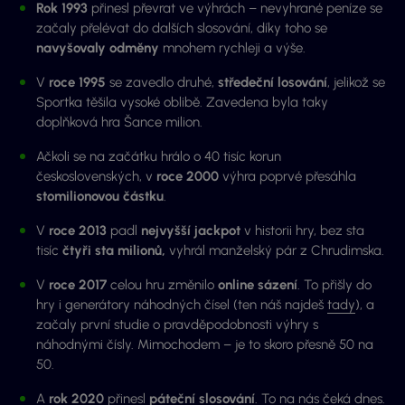
Rok 1993
přinesl převrat ve výhrách – nevyhrané peníze se
začaly přelévat do dalších slosování, díky toho se
navyšovaly odměny
mnohem rychleji a výše.
V
roce 1995
se zavedlo druhé,
středeční losování
, jelikož se
Sportka těšila vysoké oblibě. Zavedena byla taky
doplňková hra Šance milion.
Ačkoli se na začátku hrálo o 40 tisíc korun
československých, v
roce 2000
výhra poprvé přesáhla
stomilionovou částku
.
V
roce 2013
padl
nejvyšší jackpot
v historii hry, bez sta
tisíc
čtyři sta milionů,
vyhrál manželský pár z Chrudimska.
V
roce 2017
celou hru změnilo
online sázení
. To přišly do
hry i generátory náhodných čísel (ten náš najdeš
tady
), a
začaly první studie o pravděpodobnosti výhry s
náhodnými čísly. Mimochodem – je to skoro přesně 50 na
50.
A
rok 2020
přinesl
páteční slosování
. To na nás čeká dnes.