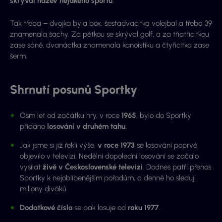
skrýval název nějakého sportu
.
Tak třeba – dvojka byla box, šestadvacítka volejbal a třeba 39
znamenala šachy. Za pětkou se skrýval golf, a za třiatřicítkou
zase sáně, dvanáctka znamenala kanoistiku a čtyřicítka zase
šerm.
Shrnutí posunů Sportky
Osm let od začátku hry, v roce
1965
, bylo do Sportky
přidáno
losování v druhém tahu
.
Jak jsme si již řekli výše,
v roce 1973
se losování poprvé
objevilo v televizi. Nedělní dopolední losování se začalo
vysílat
živě v Československé televizi
. Dodnes patří přenos
Sportky k nejoblíbenějším pořadům, a denně ho sledují
miliony diváků.
Dodatkové číslo
se pak losuje od
roku 1977
.