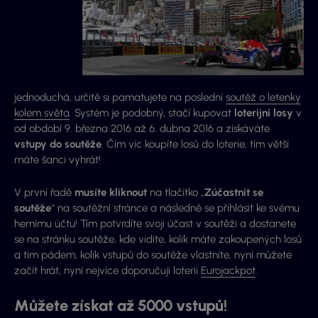
jednoduchá, určitě si pamatujete na poslední
soutěž o letenky
kolem světa
. Systém je podobný, stačí kupovat
loterijní losy
v
od období 9. března 2016 až 6. dubna 2016 a získáváte
vstupy do soutěže
. Čím víc koupíte losů do loterie, tím větší
máte šanci vyhrát!
V první řadě
musíte kliknout
na tlačítko „
Zúčastnit se
soutěže
“ na soutěžní stránce a následně se přihlásit ke svému
hernímu účtu! Tím potvrdíte svoji účast v soutěži a dostanete
se na stránku soutěže, kde vidíte, kolik máte zakoupených losů
a tím pádem, kolik vstupů do soutěže vlastníte, nyní můžete
začít hrát, nyní nejvíce doporučuji loterii
Eurojackpot
.
Můžete získat až 5000 vstupů!