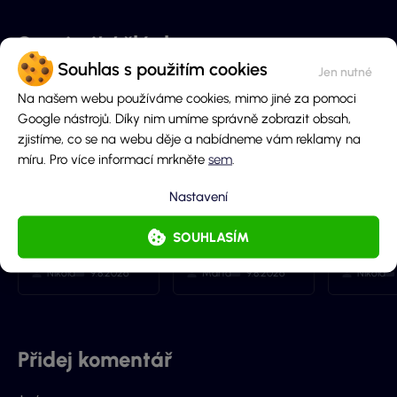
webu, který má s novými majitely nový kabát a
mnohem více informací.
Související články
Souhlas s použitím cookies
Na našem webu používáme cookies, mimo jiné za pomoci
Google nástrojů. Díky nim umíme správně zobrazit obsah,
zjistíme, co se na webu děje a nabídneme vám reklamy na
míru. Pro více informací mrkněte
sem
.
Summer Party v
Nejlevnější
Free spi
Nastavení
casinu Synottip
casino automaty
bonusy 
přináší 20 spinů!
v Česku: Zahraj si
NEDĚLE 9
SOUHLASÍM
už za pár haléřů!
2026 (1
Nikola
9.8.2026
Marťa
9.8.2026
Nikola
Přidej komentář