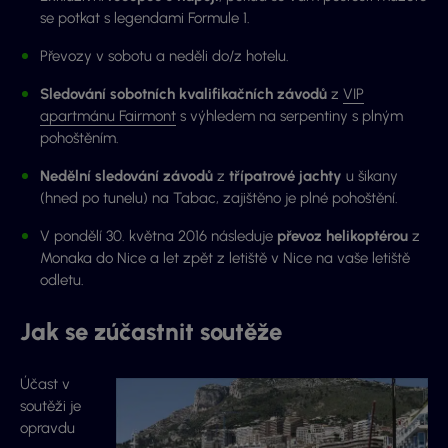
se potkat s legendami Formule 1.
Převozy v sobotu a neděli do/z hotelu.
Sledování sobotních kvalifikačních závodů
z
VIP
apartmánu Fairmont
s výhledem na serpentiny s plným
pohoštěním.
Nedělní sledování závodů
z
třípatrové jachty
u šikany
(hned po tunelu) na Tabac, zajištěno je plné pohoštění.
V pondělí 30. května 2016 následuje
převoz helikoptérou
z
Monaka do Nice a let zpět z letiště v Nice na vaše letiště
odletu.
Jak se zúčastnit soutěže
Účast v
soutěži je
opravdu