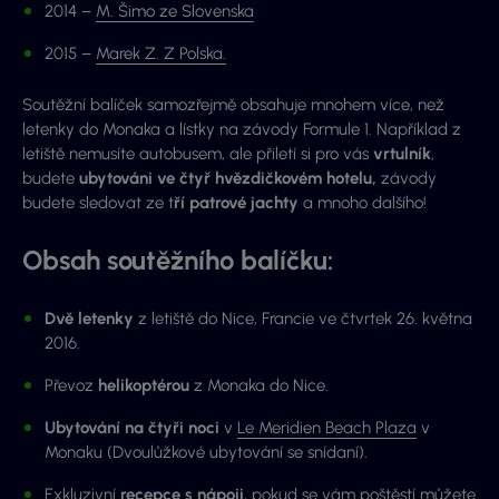
2014 –
M. Šimo ze Slovenska
2015 –
Marek Z. Z Polska.
Soutěžní balíček samozřejmě obsahuje mnohem více, než
letenky do Monaka a lístky na závody Formule 1. Například z
letiště nemusíte autobusem, ale přiletí si pro vás
vrtulník
,
budete
ubytováni ve čtyř hvězdičkovém hotelu,
závody
budete sledovat ze t
ří patrové jachty
a mnoho dalšího!
Obsah soutěžního balíčku:
Dvě letenky
z letiště do Nice, Francie ve čtvrtek 26. května
2016.
Převoz
helikoptérou
z Monaka do Nice.
Ubytování na čtyři noci
v
Le Meridien Beach Plaza
v
Monaku (Dvoulůžkové ubytování se snídaní).
Exkluzivní
recepce s nápoji
, pokud se vám poštěstí můžete