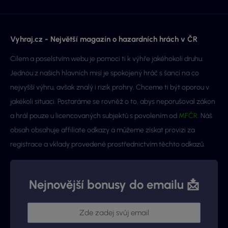
Vyhraj.cz - Největší magazín o hazardních hrách v ČR
Cílem a poselstvím webu je pomoci ti k výhře jakéhokoli druhu.
Jednou z našich hlavních misí je spokojený hráč s šancí na co
nejvyšší výhru, avšak znalý i rizik prohry. Chceme ti být oporou v
jakékoli situaci. Postaráme se rovněž o to, abys neporušoval zákon
a hrál pouze u licencovaných subjektů s povolením od
MFČR
. Náš
obsah obsahuje affiliate odkazy a můžeme získat provizi za
registrace a vklady provedené prostřednictvím těchto odkazů.
Nejnovější bonusy do emailu 📩