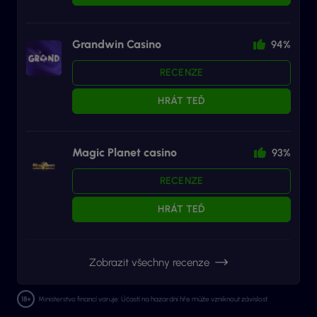
Grandwin Casino
94%
RECENZE
HRÁT TEĎ
Magic Planet casino
93%
RECENZE
HRÁT TEĎ
Zobrazit všechny recenze
Ministerstvo financí varuje: Účastí na hazardní hře může vzniknout závislost.