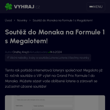
MENU
Úvod
Novinky
Soutěž do Monaka na Formule 1 s Megalotem!
Soutěž do Monaka na Formule 1
s Megalotem!
Autor:
Ondřej Krejčí
Aktualizováno:
14.6.2024
Akční nabídky, kvízy a soutěže
,
Loterie
,
Loterie
,
Všechny novinky
Tento rok pořádá internetová loterijní společnost Megaloto již
10. ročník soutěže o VIP výlet na Grand Prix Formule 1 do
Monaka. Můžete sázet vaše oblíbené loterie a zároveň se
zúčastnit úžasné soutěže!