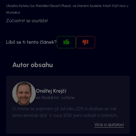
Ukázka hotelu (Le Méridien Beach Plaza), ve kterém budete trávit čtyři noci v
Monaku!
Zúčastnit se soutěže!
Líbil se ti tento článek?
Autor obsahu
Ondřej Krejčí
ex-Redaktor · Loterie
O loterie se zajímám již od roku 2011 a dodnes se mě
tento koníček drží. V roce 2016 jsem založil o loteriích
web Vyhraj.com, který jsem následně v roce 2017
Více o autorovi
prodal, avšak za podmínek, že budu moci stále
publikovat na téma loterií a stíracích losů. Nyní jste na