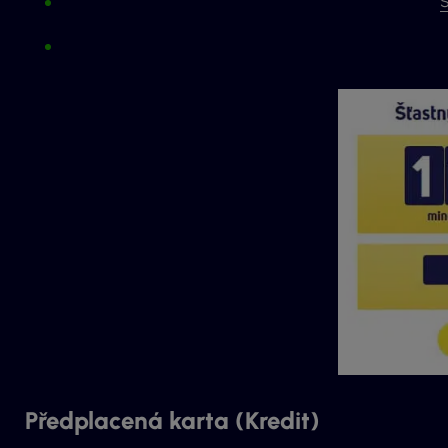
Předplacená karta (Kredit)