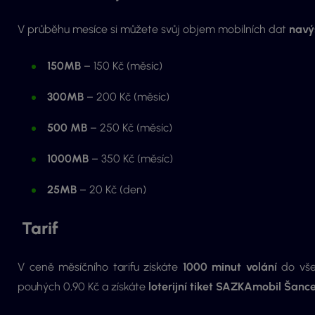
V průběhu mesíce si můžete svůj objem mobilních dat
navý
150MB
– 150 Kč (měsíc)
300MB
– 200 Kč (měsíc)
500 MB
– 250 Kč (měsíc)
1000MB
– 350 Kč (měsíc)
25MB
– 20 Kč (den)
Tarif
V ceně měsíčního tarifu získáte
1000 minut volání
do všec
pouhých 0,90 Kč a získáte
loterijní tiket SAZKAmobil Šanc