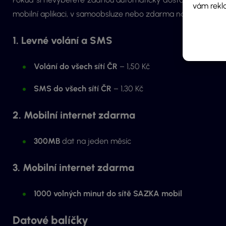
vám rekl
mobilní aplikaci, v samoobsluze nebo zdarma na informační li
1. Levné volání a SMS
Volání do všech sítí ČR
– 1,50 Kč
SMS do všech sítí ČR
– 1,30 Kč
2. Mobilní internet zdarma
300MB
dat na jeden měsíc
3. Mobilní internet zdarma
1000 volných minut do sítě SAZKA mobil
Datové balíčky