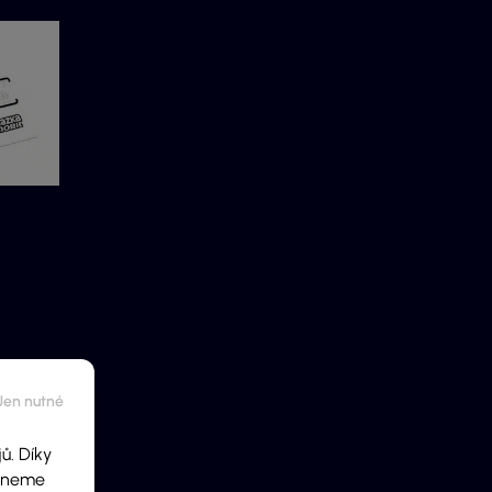
ů. Díky
yberete.
ídneme
změnit v