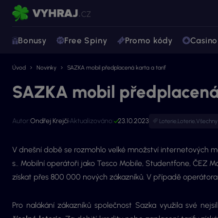
Bonusy
Free Spiny
Promo kódy
Casino
Úvod
Novinky
SAZKA mobil předplacená karta a tarif
SAZKA mobil předplacená k
Autor:
Ondřej Krejčí
Aktualizováno:
23.10.2023
Loterie
,
Loterie
,
Všechny
V dnešní době se rozmohlo velké množství internetových mob
s.. Mobilní operátoři jako Tesco Mobile, Studentfone, ČEZ Mo
získat přes 800 000 nových zákazníků. V případě operátora 
Pro nalákání zákazníků společnost Sazka využila své nejsil