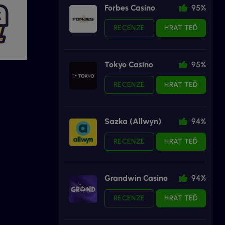
Forbes Casino
95%
RECENZE
HRÁT TEĎ
Tokyo Casino
95%
RECENZE
HRÁT TEĎ
Sazka (Allwyn)
94%
RECENZE
HRÁT TEĎ
Grandwin Casino
94%
RECENZE
HRÁT TEĎ