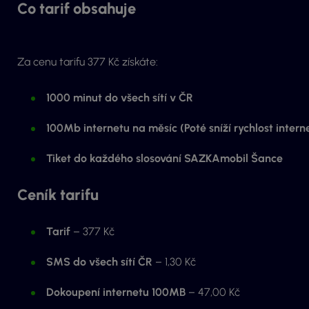
Co tarif obsahuje
Za cenu tarifu 377 Kč získáte:
1000 minut do všech sítí v ČR
100Mb internetu na měsíc (Poté sníží rychlost intern
Tiket do každého slosování SAZKAmobil Šance
Ceník tarifu
Tarif
– 377 Kč
SMS do všech sítí ČR
– 1,30 Kč
Dokoupení internetu 100MB
– 47,00 Kč