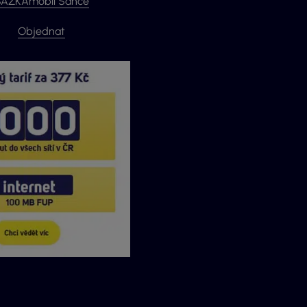
SAZKAmobil Šance
Objednat