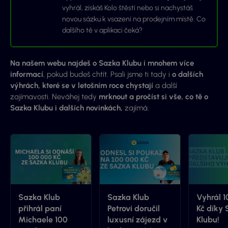
vyhrál, získáš Kolo štěstí nebo si nachystáš
novou sázku k vsazení na prodejním místě. Co
dalšího tě v aplikaci čeká?
Na našem webu najdeš o Sazka Klubu i mnohem více
informací
, pokud budeš chtít. Psali jsme ti tady i
o dalších
výhrách, které se v letošním roce chystají
a další
zajímavosti. Neváhej tedy
mrknout a pročíst si vše, co tě o
Sazka Klubu i dalších novinkách,
zajímá.
Sazka Klub
Sazka Klub
Vyhrál 
přihrál paní
Petrovi doručil
Kč díky
Michaele 100
luxusní zájezd v
Klubu!