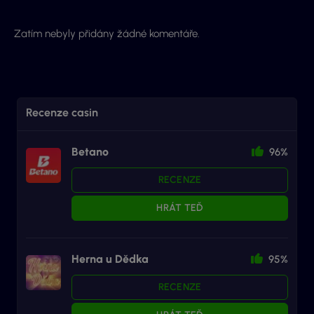
Zatím nebyly přidány žádné komentáře.
Recenze casin
Betano
96%
RECENZE
HRÁT TEĎ
Herna u Dědka
95%
RECENZE