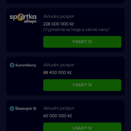
Aktuální jackpot
228 000 000 Kč
(Výjimečně se hraje o věcné ceny)
VSADIT SI
Aktuální jackpot
88 400 000 Kč
VSADIT SI
Aktuální jackpot
60 000 000 Kč
VSADIT SI