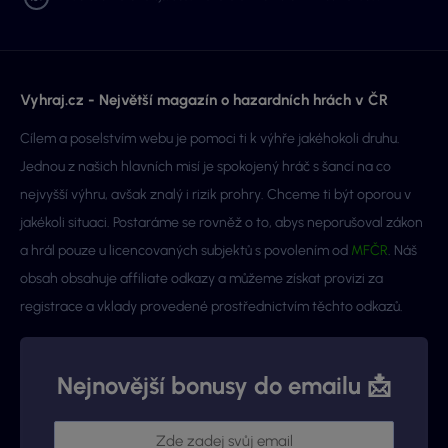
Vyhraj.cz - Největší magazín o hazardních hrách v ČR
Cílem a poselstvím webu je pomoci ti k výhře jakéhokoli druhu.
Jednou z našich hlavních misí je spokojený hráč s šancí na co
nejvyšší výhru, avšak znalý i rizik prohry. Chceme ti být oporou v
jakékoli situaci. Postaráme se rovněž o to, abys neporušoval zákon
a hrál pouze u licencovaných subjektů s povolením od
MFČR
. Náš
obsah obsahuje affiliate odkazy a můžeme získat provizi za
registrace a vklady provedené prostřednictvím těchto odkazů.
Nejnovější bonusy do emailu 📩