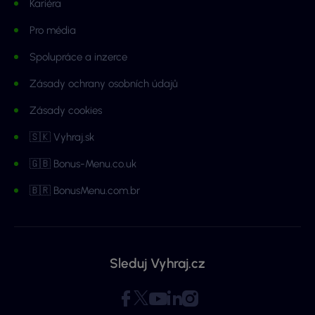
Kariéra
Pro média
Spolupráce a inzerce
Zásady ochrany osobních údajů
Zásady cookies
🇸🇰 Vyhraj.sk
🇬🇧 Bonus-Menu.co.uk
🇧🇷 BonusMenu.com.br
Sleduj Vyhraj.cz