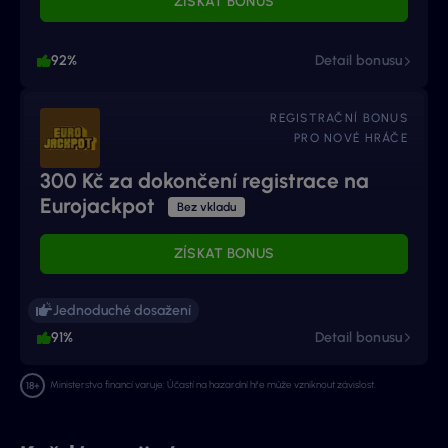
ZÍSKAT BONUS
92%
Detail bonusu
REGISTRAČNÍ BONUS
PRO NOVÉ HRÁČE
300 Kč za dokončení registrace na
Eurojackpot
Bez vkladu
ZÍSKAT BONUS
Jednoduché dosažení
91%
Detail bonusu
Ministerstvo financí varuje: Účastí na hazardní hře může vzniknout závislost.