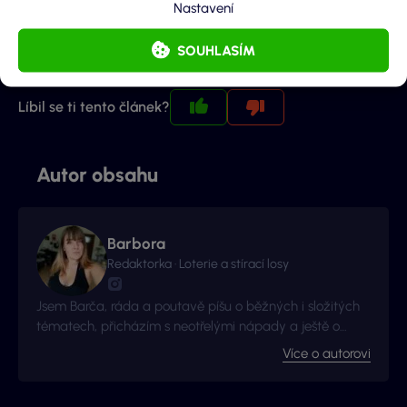
Nastavení
Ministerstvo financí varuje: Účastí na hazardní hře může vzniknout závislost.
SOUHLASÍM
Líbil se ti tento článek?
Autor obsahu
Barbora
Redaktorka · Loterie a stírací losy
Jsem Barča, ráda a poutavě píšu o běžných i složitých
tématech, přicházím s neotřelými nápady a ještě o
kousek radši se zlepšuji a získávám nové zkušenosti. I to
Více o autorovi
je důvod proč jsme s Vyhraj.cz navázali kontakt -
začalo to jako nová zkušenost, pokračuje to jako skvělá
spolupráce.