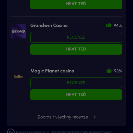
HRÁT TEĎ
Grandwin Casino
94%
RECENZE
HRÁT TEĎ
Magic Planet casino
93%
RECENZE
HRÁT TEĎ
Zobrazit všechny recenze
Ministerstvo financí varuje: Účastí na hazardní hře může vzniknout závislost.