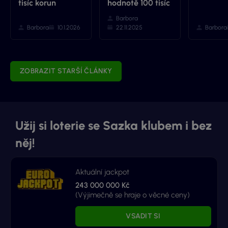
tisíc korun
hodnotě 100 tisíc
Barbora
Barbora
10.1.2026
22.11.2025
Barbora
ZOBRAZIT STARŠÍ ČLÁNKY
Užij si loterie se Sazka klubem i bez
něj!
Aktuální jackpot
243 000 000 Kč
(Výjimečně se hraje o věcné ceny)
VSADIT SI