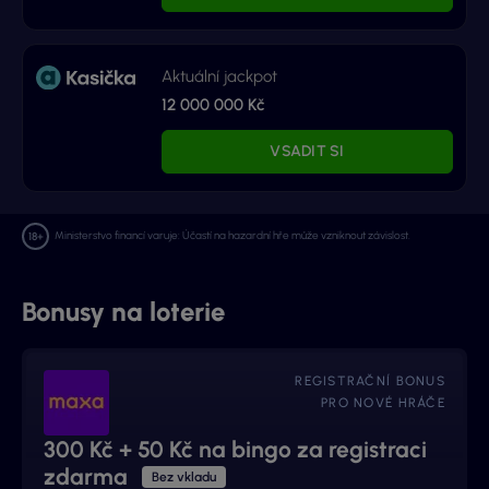
Aktuální jackpot
12 000 000 Kč
VSADIT SI
Ministerstvo financí varuje: Účastí na hazardní hře může vzniknout závislost.
Bonusy na loterie
REGISTRAČNÍ BONUS
PRO NOVÉ HRÁČE
300 Kč + 50 Kč na bingo za registraci
zdarma
Bez vkladu