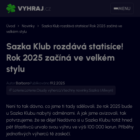
MENU
Úvod
Novinky
Sazka Klub rozdává statisíce! Rok 2025 začíná ve
velkém stylu
Sazka Klub rozdává statisíce!
Rok 2025 začíná ve velkém
stylu
Autor:
Barbora
Publikováno:
19.2.2025
Loterie
,
Loterie
,
Osudy výherců
,
Všechny novinky
,
Sazka (Allwyn)
Není to tak dávno, co jsme ti tady sdělovali, že rok 2025 bude
u Sazka Klubu nabytý odměnami. A jak jsme avizovali, tak
potvrzujeme, že se děje! Nedávno si u Sazka Klubu totiž hned
pět šťastlivců urvalo svou výhru ve výši 100 000 korun. Příběhy
jednotlivých výherců tě zaskočí.