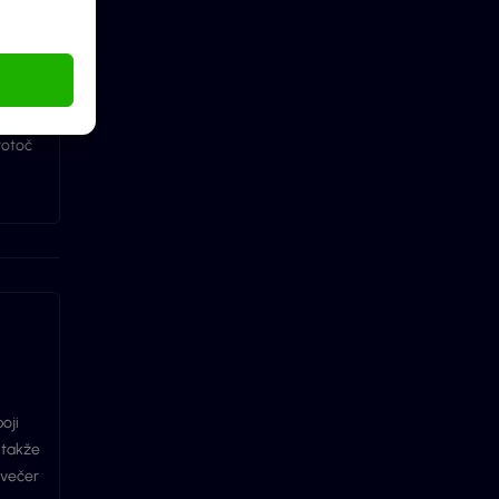
ivý
er od
rotoč
oji
 takže
 večer