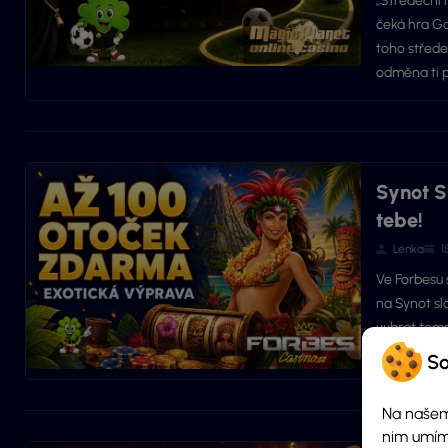
„Středeční 
čeká hra Goo
toho střede
odměna ti p
Synot S
tebe!
Lenka
1
Ve Forbesu 
na Synot sl
vybrat tempo
odměna. Pokr
So
Na našem
nim umím