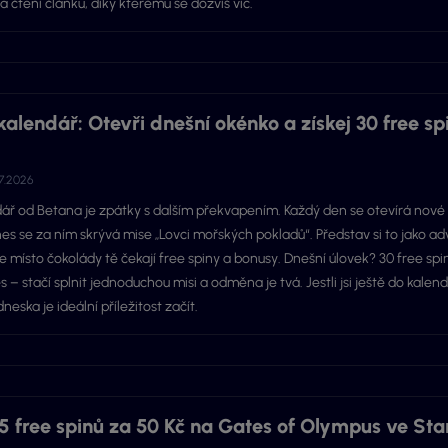
a čtení článku, díky kterému se dozvíš víc.
kalendář: Otevři dnešní okénko a získej 30 free sp
.7.2026
dář od Betana je zpátky s dalším překvapením. Každý den se otevírá nové
es se za ním skrývá mise „Lovci mořských pokladů“. Představ si to jako ad
le místo čokolády tě čekají free spiny a bonusy. Dnešní úlovek? 30 free spi
 – stačí splnit jednoduchou misi a odměna je tvá. Jestli jsi ještě do kalen
neska je ideální příležitost začít.
25 free spinů za 50 Kč na Gates of Olympus ve Sta