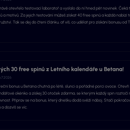
ávě otevřelo testovací laboratoř a vyslalo do ní hned pět novinek. Čeká 
lů a motivů. Za jejich testování můžeš získat 40 free spinů a každá nabízí 
užství. Tak se dej do čtení článku, ať víš, co udělat pro získání bonusu od
ých 30 free spinů z Letního kalendáře u Betana!
6.7.2026
teční bonus u Betana chutná po létě, slunci a pořádné porci ovoce. Otevři
ndářové okénko a získej 30 otoček zdarma, se kterými každý spin roztočí
vnost. Připrav se na bonus, který dnešku dodá svěží náboj. Stačí pokračo
 a dozvíš se víc.