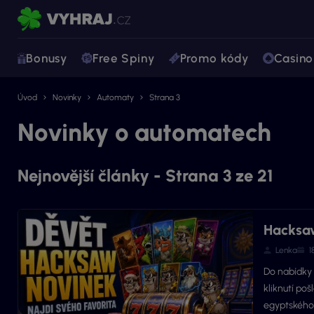
Bonusy
Free Spiny
Promo kódy
Casino
Úvod
Novinky
Automaty
Strana 3
Novinky o automatech
Nejnovější články - Strana 3 ze 21
Hacksaw
Lenka
1
Do nabídky 
kliknutí po
egyptského 