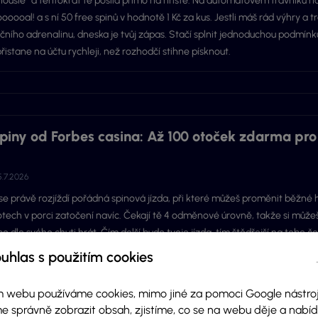
housle“ a tentokrát tě posílá přímo na hřiště. Na automatovém trávníku n
oooal! a s ní 50 free spinů v hodnotě 1 Kč za kus. Jestli máš rád výhry a t
čního adrenalinu, dneska je tvůj zápas. Stačí splnit jednoduchou podmínk
řistane na účtu rychleji, než rozhodčí stihne písknout.
piny od Forbes casina: Až 100 otoček zdarma pro
5.7.2026
se právě rozjíždí pořádná spinová jízda, při které můžeš proměnit běžné 
otech v porci zatočení navíc. Čekají tě 4 odměnové úrovně, takže si může
 dle svého chuti hrát. Čím delší bude tvoje jízda, tím štědřejší na tebe č
ačuj ve čtení článku ať víš vše důležité.
uhlas s použitím cookies
 webu používáme cookies, mimo jiné za pomoci Google nástroj
e správně zobrazit obsah, zjistíme, co se na webu děje a nab