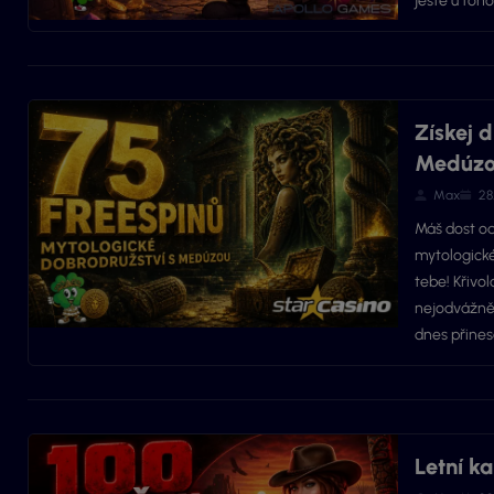
ještě u toh
Získej 
Medúzo
Max
28
Máš dost od
mytologické
tebe! Křivo
nejodvážnějš
dnes přines
Letní ka