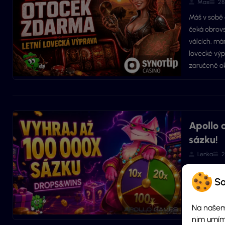
Max
28
Máš v sobě 
čeká obrovsk
válcích, má
lovecké výp
zaručeně ok
Apollo 
sázku!
Lenka
2
Wheel Drops
So
kola. Jakmil
ti přistane
stotisíciná
Na našem
nim umím