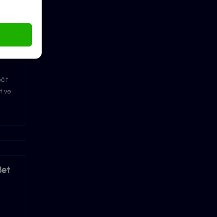
!
čit
t ve
Bet