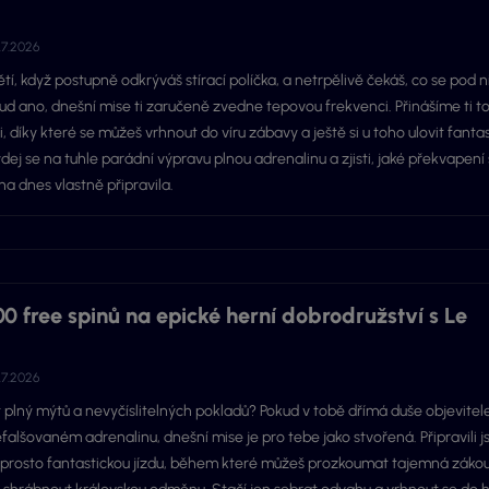
!
.7.2026
tí, když postupně odkrýváš stírací políčka, a netrpělivě čekáš, co se pod n
ud ano, dnešní mise ti zaručeně zvedne tepovou frekvenci. Přinášíme ti to
, díky které se můžeš vrhnout do víru zábavy a ještě si u toho ulovit fanta
ej se na tuhle parádní výpravu plnou adrenalinu a zjisti, jaké překvapení 
na dnes vlastně připravila.
00 free spinů na epické herní dobrodružství s Le
.7.2026
t plný mýtů a nevyčíslitelných pokladů? Pokud v tobě dřímá duše objevitel
efalšovaném adrenalinu, dnešní mise je pro tebe jako stvořená. Připravili j
prosto fantastickou jízdu, během které můžeš prozkoumat tajemná zákou