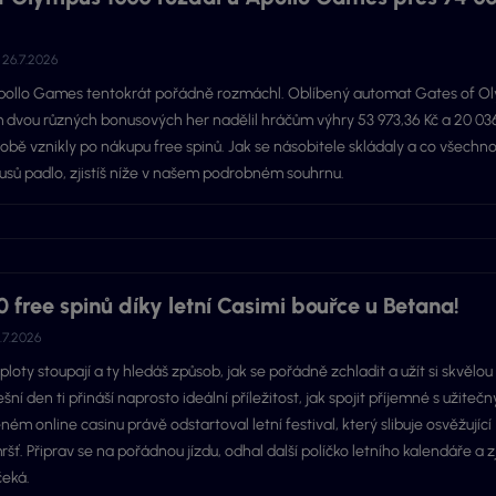
26.7.2026
Apollo Games tentokrát pořádně rozmáchl. Oblíbený automat Gates of O
dvou různých bonusových her nadělil hráčům výhry 53 973,36 Kč a 20 03
 obě vznikly po nákupu free spinů. Jak se násobitele skládaly a co všechn
ů padlo, zjistíš níže v našem podrobném souhrnu.
0 free spinů díky letní Casimi bouřce u Betana!
.7.2026
loty stoupají a ty hledáš způsob, jak se pořádně zchladit a užít si skvělou
ní den ti přináší naprosto ideální příležitost, jak spojit příjemné s užiteč
ém online casinu právě odstartoval letní festival, který slibuje osvěžující
ť. Připrav se na pořádnou jízdu, odhal další políčko letního kalendáře a zji
čeká.