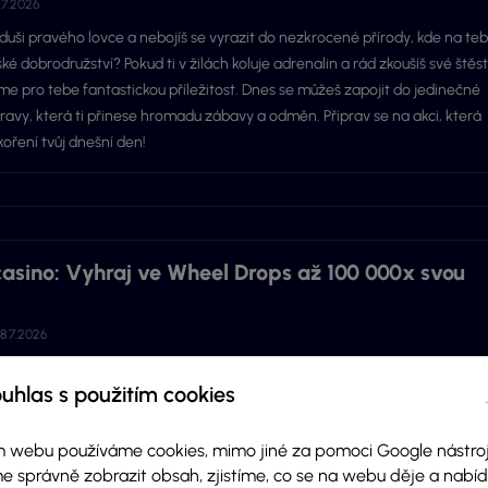
.7.2026
duši pravého lovce a nebojíš se vyrazit do nezkrocené přírody, kde na te
é dobrodružství? Pokud ti v žilách koluje adrenalin a rád zkoušíš své štěst
me pro tebe fantastickou příležitost. Dnes se můžeš zapojit do jedinečné
ravy, která ti přinese hromadu zábavy a odměn. Připrav se na akci, která
oření tvůj dnešní den!
casino: Vyhraj ve Wheel Drops až 100 000x svou
8.7.2026
 promění vybrané automaty Pragmatic Play v napínavý lov částí výherní
uhlas s použitím cookies
e složíš všechny tři dílky, můžeš kolo roztočit a zjistit, jak vysoký násobek
 na hráčském kontě. Ve hře je tisíce Mystery boxů a nejvyšší výhra dosahuje
sobku započítané sázky!
 webu používáme cookies, mimo jiné za pomoci Google nástroj
e správně zobrazit obsah, zjistíme, co se na webu děje a nab