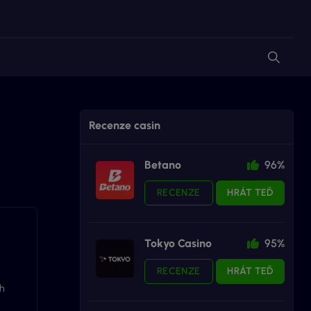
Recenze casin
Betano
96%
RECENZE
HRÁT TEĎ
Tokyo Casino
95%
RECENZE
HRÁT TEĎ
ch