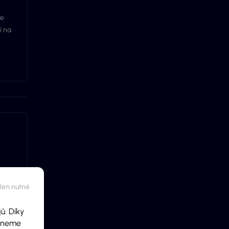
be
í na
ho
 sázky
 až
ů. Díky
ídneme