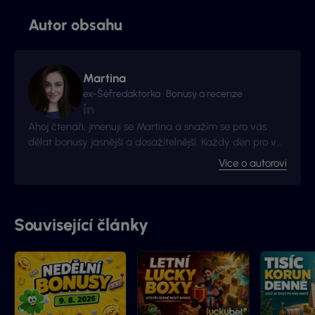
Autor obsahu
Martina
ex-Šéfredaktorka · Bonusy a recenze
Ahoj čtenáři, jmenuji se Martina a snažím se pro vás
dělat bonusy jasnější a dosažitelnější. Každý den pro vás
mám přehled denních bonusů a novinky ze světa
Více o autorovi
hazardních her.
Související články