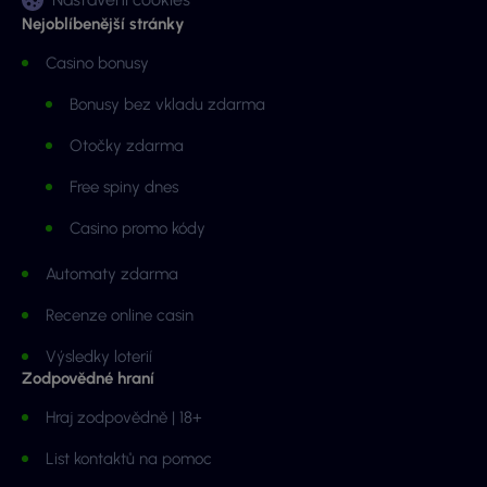
Nejoblíbenější stránky
Casino bonusy
Bonusy bez vkladu zdarma
Otočky zdarma
Free spiny dnes
Casino promo kódy
Automaty zdarma
Recenze online casin
Výsledky loterií
Zodpovědné hraní
Hraj zodpovědně | 18+
List kontaktů na pomoc