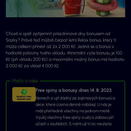
Chceš si opět zpříjemnit prázdninové dny bonusem od
Sazky? Právě teď můžeš čerpat letní Relax bonus, který ti
může celkem přinést až 2x 2 000 Kč. Jedná se o bonus v
hodnotě poloviny tvého vkladu. Minimální výše bonusu je 100
Kč (při vkladu 200 Kč) a maximální možný bonus má hodnotu
2 000 Kč za vklad 4 000 Kč.
Přečti si také
Free spiny a bonusy dnes 14. 8. 2023
Nenech si ujít žádný ze zajímavých bonusů a
akce, které casina denně nabízejí. U nás je
máš přehledně všechny na jednom místě.
Využij všechny free spiny a užij si zábavu při
účasti v soutěžích. S námi už ti nic neuteče.