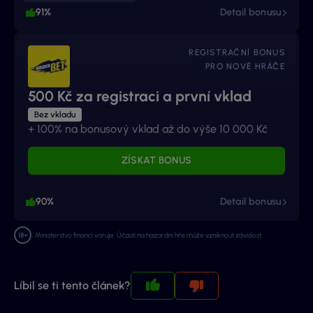
91%
Detail bonusu
REGISTRAČNÍ BONUS
PRO NOVÉ HRÁČE
500 Kč za registraci a první vklad
Bez vkladu
+ 100% na bonusový vklad až do výše 10 000 Kč
ZÍSKAT BONUS
90%
Detail bonusu
Ministerstvo financí varuje: Účastí na hazardní hře může vzniknout závislost.
Líbil se ti tento článek?