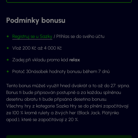
Podmínky bonusu
Registruj se u Sazky
/ Přihlas se do svého účtu
Vlož 200 Kč až 4 000 Kč
Zadej při vkladu promo kód
relax
Protoč 30násobek hodnoty bonusu během 7 dnů
Tento bonus můžeš využít hned dvakrát a to až do 27. srpna.
Bonus ti bude připisován postupně a za každou splněnou
desetinu obratu ti bude připsána desetina bonusu.
Všechny hry z kategorie Sazka Hry se do plnění započítávají
ze 100 % kromě rulety a živých her (Black Jack, Plátýnko
apod.), které se započítávají z 20 %.