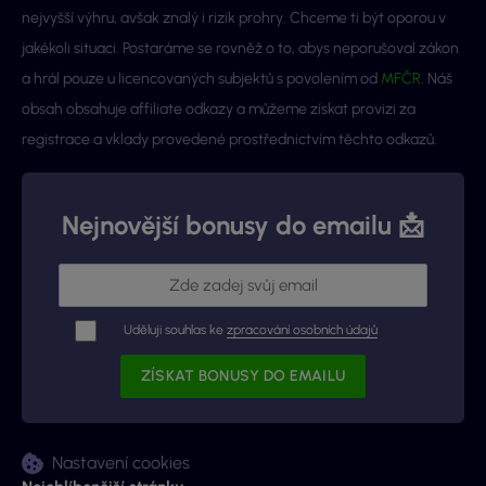
nejvyšší výhru, avšak znalý i rizik prohry. Chceme ti být oporou v
jakékoli situaci. Postaráme se rovněž o to, abys neporušoval zákon
a hrál pouze u licencovaných subjektů s povolením od
MFČR
. Náš
obsah obsahuje affiliate odkazy a můžeme získat provizi za
registrace a vklady provedené prostřednictvím těchto odkazů.
Nejnovější bonusy do emailu 📩
Uděluji souhlas ke
zpracování osobních údajů
Nastavení cookies