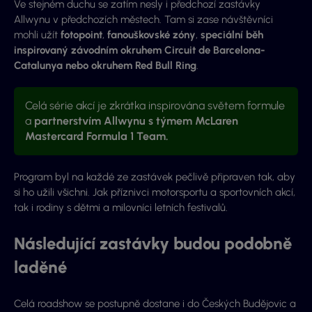
Ve stejném duchu se zatím nesly i předchozí zastávky
Allwynu v předchozích městech. Tam si zase návštěvníci
mohli užít
fotopoint
,
fanouškovské
zóny
,
speciální běh
inspirovaný závodním okruhem Circuit de Barcelona-
Catalunya nebo okruhem Red Bull Ring
.
Celá série akcí je zkrátka inspirována světem formule
a
partnerstvím Allwynu s týmem McLaren
Mastercard Formula 1 Team.
Program byl na každé ze zastávek pečlivě připraven tak, aby
si ho užili všichni. Jak příznivci motorsportu a sportovních akcí,
tak i rodiny s dětmi a milovníci letních festivalů.
Následující zastávky budou podobně
laděné
Celá roadshow se postupně dostane i do Českých Budějovic a