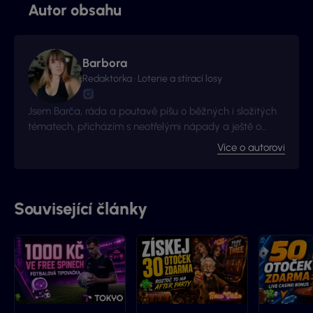
Autor obsahu
Barbora
Redaktorka · Loterie a stírací losy
Jsem Barča, ráda a poutavě píšu o běžných i složitých
tématech, přicházím s neotřelými nápady a ještě o
kousek radši se zlepšuji a získávám nové zkušenosti. I to
Více o autorovi
je důvod proč jsme s Vyhraj.cz navázali kontakt -
začalo to jako nová zkušenost, pokračuje to jako skvělá
spolupráce.
Související články