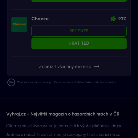
Chance
93%
RECENZE
HRÁT TEĎ
Zobrazit všechny recenze
Ministerstvo financí varuje: Účastí na hazardní hře může vzniknout závislost.
Vyhraj.cz - Největší magazín o hazardních hrách v ČR
Cílem a poselstvím webu je pomoci ti k výhře jakéhokoli druhu.
Jednou z našich hlavních misí je spokojený hráč s šancí na co