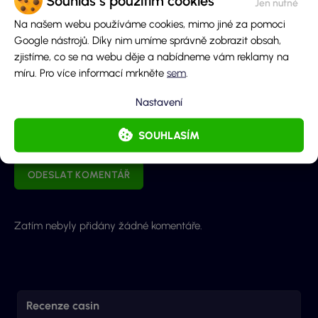
Souhlas s použitím cookies
Obsah komentáře
Na našem webu používáme cookies, mimo jiné za pomoci
Google nástrojů. Díky nim umíme správně zobrazit obsah,
zjistíme, co se na webu děje a nabídneme vám reklamy na
míru. Pro více informací mrkněte
sem
.
Nastavení
SOUHLASÍM
Odeslaním souhlasíš se
zpracováním osobních údajů
a
pravidly diskuze
.
ODESLAT KOMENTÁŘ
Zatím nebyly přidány žádné komentáře.
Recenze casin