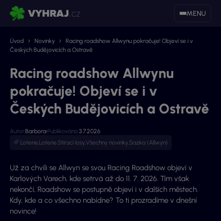
MENU
Úvod
Novinky
Racing roadshow Allwynu pokračuje! Objeví se i v
Českých Budějovicích a Ostravě
Racing roadshow Allwynu
pokračuje! Objeví se i v
Českých Budějovicích a Ostravě
Autor:
Barbora
Publikováno:
3.7.2026
Loterie
,
Loterie
,
Stírací losy
,
Všechny novinky
,
Sazka (Allwyn)
Už za chvíli se Allwyn se svou Racing Roadshow objeví v
Karlových Varech, kde setrvá až do 11. 7. 2026. Tím však
nekončí, Roadshow se postupně objeví i v dalších městech.
Kdy, kde a co všechno nabídne? To ti prozradíme v dnešní
novince!