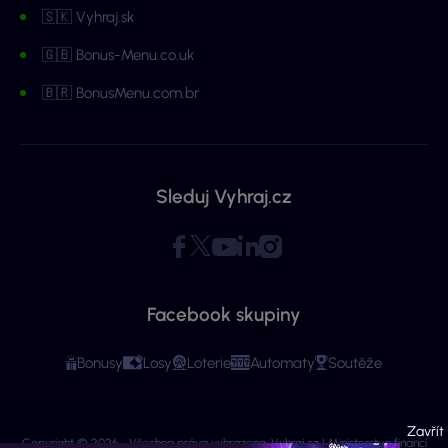
🇸🇰 Vyhraj.sk
🇬🇧 Bonus-Menu.co.uk
🇧🇷 BonusMenu.com.br
Sleduj Vyhraj.cz
Facebook skupiny
Bonusy
Losy
Loterie
Automaty
Soutěže
Copyright © 2026 - Všechna práva vyhrazena. Vyhraj.cz | Ministerstvo financí