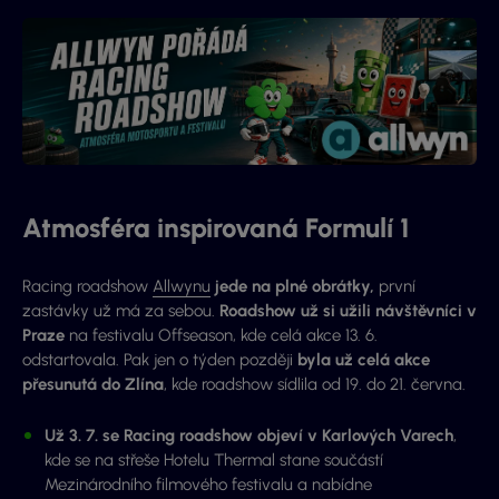
Atmosféra inspirovaná Formulí 1
Racing roadshow
Allwynu
jede na plné obrátky,
první
zastávky už má za sebou.
Roadshow už si užili návštěvníci v
Praze
na festivalu Offseason, kde celá akce 13. 6.
odstartovala. Pak jen o týden později
byla už celá akce
přesunutá do Zlína
, kde roadshow sídlila od 19. do 21. června.
Už 3. 7. se Racing roadshow objeví v Karlových Varech
,
kde se na střeše Hotelu Thermal stane součástí
Mezinárodního filmového festivalu a nabídne