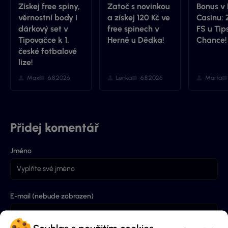
Získej free spiny,
Zatoč s novinkou
Bonus v 
věrnostní body i
a získej 120 Kč ve
Casinu: 
dárkový set v
free spinech v
FS u Tip
Tipovačce k 1.
Herně u Dědka!
Chance!
české fotbalové
lize!
Max
6.8.2026
Lenka
6.8.2026
Marťa
Přidej komentář
Jméno
E-mail (nebude zobrazen)