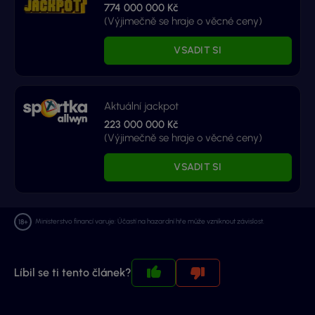
774 000 000 Kč
(Výjimečně se hraje o věcné ceny)
VSADIT SI
Aktuální jackpot
223 000 000 Kč
(Výjimečně se hraje o věcné ceny)
VSADIT SI
Ministerstvo financí varuje: Účastí na hazardní hře může vzniknout závislost.
Líbil se ti tento článek?