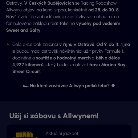
Ostravy.
V Českých Budějovicích
se Racing Roadshow
Allwynu objeví na konci srpna, konkrétně
od 28. do 30. 8.
Návštěvníci českobudějovické zastávky se mohou mimo
formulového základu těšit také na
výběhy pod vedením
Sweet and Salty
.
Celá akce pak zakončí
v říjnu v Ostravě
.
Od 9. do 11. října
si budou moci ostravští návštěvníci užít prvky Formule 1,
doplněné o
soutěže o hodnotný merch
a
běh o délce
4,927 kilomerů
, který bude simulovat
trasu Marina Bay
Street Circuit.
🏎 Na které zastávce Allwyn potká tebe? 🍀
Užij si zábavu s Allwynem!
Aktuální jackpot