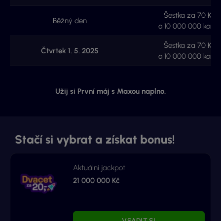
Šestka za 70 Kč
Běžný den
o 10 000 000 korun
Šestka za 70 Kč
Čtvrtek 1. 5. 2025
o 10 000 000 korun
Užij si P
rvní máj s Maxou naplno.
Stačí si vybrat a získat bonus!
Aktuální jackpot
21 000 000 Kč
VSADIT SI