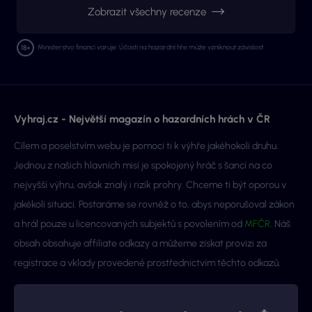
Zobrazit všechny recenze
Ministerstvo financí varuje: Účastí na hazardní hře může vzniknout závislost.
Vyhraj.cz - Největší magazín o hazardních hrách v ČR
Cílem a poselstvím webu je pomoci ti k výhře jakéhokoli druhu.
Jednou z našich hlavních misí je spokojený hráč s šancí na co
nejvyšší výhru, avšak znalý i rizik prohry. Chceme ti být oporou v
jakékoli situaci. Postaráme se rovněž o to, abys neporušoval zákon
a hrál pouze u licencovaných subjektů s povolením od
MFČR
. Náš
obsah obsahuje affiliate odkazy a můžeme získat provizi za
registrace a vklady provedené prostřednictvím těchto odkazů.