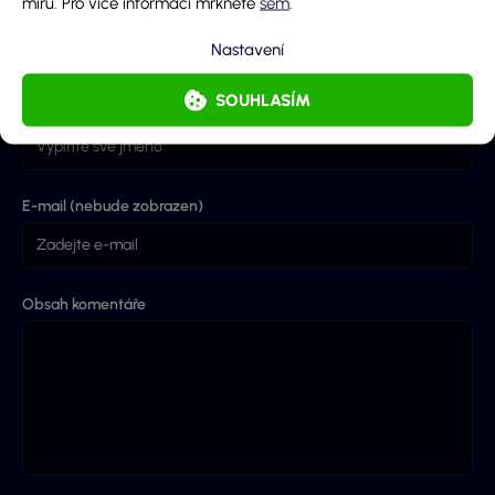
míru. Pro více informací mrkněte
sem
.
Nastavení
Přidej komentář
SOUHLASÍM
Jméno
E-mail (nebude zobrazen)
Obsah komentáře