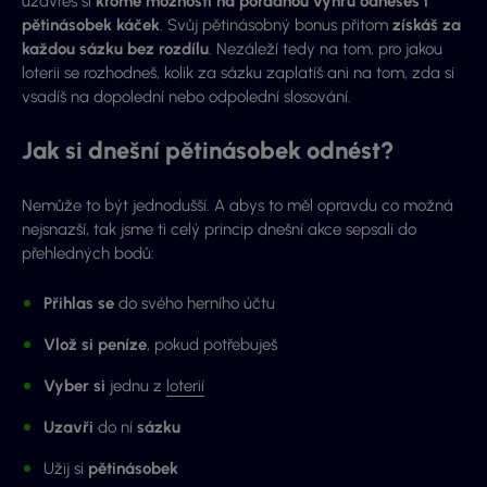
uzavřeš si
kromě možnosti na pořádnou výhru odneseš i
pětinásobek káček
. Svůj pětinásobný bonus přitom
získáš za
každou sázku bez rozdílu
. Nezáleží tedy na tom, pro jakou
loterii se rozhodneš, kolik za sázku zaplatíš ani na tom, zda si
vsadíš na dopolední nebo odpolední slosování.
Jak si dnešní pětinásobek odnést?
Nemůže to být jednodušší. A abys to měl opravdu co možná
nejsnazší, tak jsme ti celý princip dnešní akce sepsali do
přehledných bodů:
Přihlas se
do svého herního účtu
Vlož si peníze
, pokud potřebuješ
Vyber si
jednu z
loterií
Uzavři
do ní
sázku
Užij si
pětinásobek