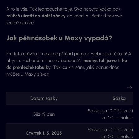
A to je vše. Tak jednoduché to je. Svá nabytá káčka pak
můžeš utratit za další sázky
do
loterií
a ušetřit si tak své
reálné peníze.
Jak pětinásobek u Maxy vypadá?
Pro tuto otázku ti neseme příklad přímo z webu společnosti! A
abys to měl opět o kousek jednodušší,
nachystali jsme ti ho
do přehledné tabulky
. Tak koukni sám, jaký bonus dnes
můžeš u Maxy získat.
Datum sázky
Sázka
Sázka na 10 TIPů ve hře 
Běžný den
za 20,- s Raketou
Sázka na 10 TIPů ve hře 
Čtvrtek 1. 5. 2025
za 20,- s Raketou