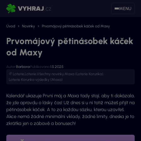
MENU
Úvod
Novinky
Prvomájový pětinásobek káček od Maxy
Prvomájový pětinásobek káček
od Maxy
Autor:
Barbora
Publikováno:
1.5.2025
Loterie
,
Loterie
,
Všechny novinky
,
Maxa (Loterie Korunka)
,
Loterie Korunka výsledky (Maxa)
Kalendář ukazuje První máj a Maxa tady stojí, aby ti dokázala,
že jde opravdu o lásky čas! Už dnes si u ní totiž můžeš přijít na
pětinásobek káček. A to za každou sázku, kterou uzavřeš.
Akce nemá žádné minimální vklady, žádné limity, dneska je to
zkrátka jen o zábavě a bonusech!