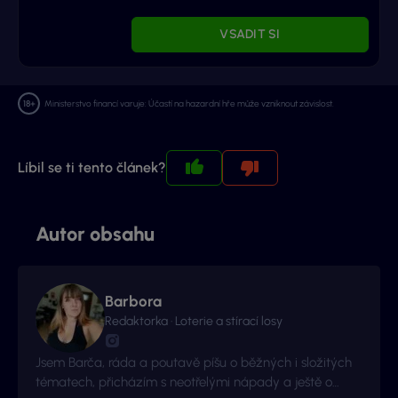
VSADIT SI
Ministerstvo financí varuje: Účastí na hazardní hře může vzniknout závislost.
Líbil se ti tento článek?
Autor obsahu
Barbora
Redaktorka · Loterie a stírací losy
Jsem Barča, ráda a poutavě píšu o běžných i složitých
tématech, přicházím s neotřelými nápady a ještě o