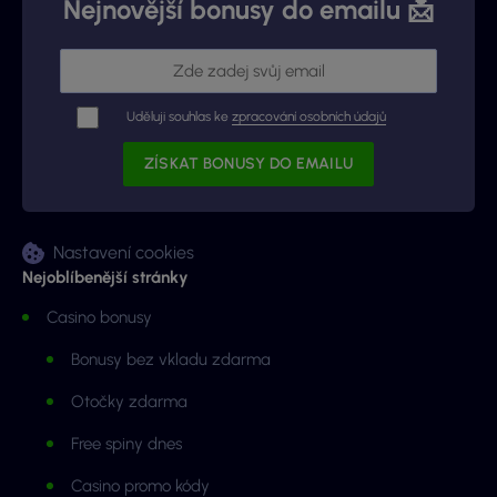
Nejnovější bonusy do emailu 📩
Uděluji souhlas ke
zpracování osobních údajů
Nastavení cookies
Nejoblíbenější stránky
Casino bonusy
Bonusy bez vkladu zdarma
Otočky zdarma
Free spiny dnes
Casino promo kódy