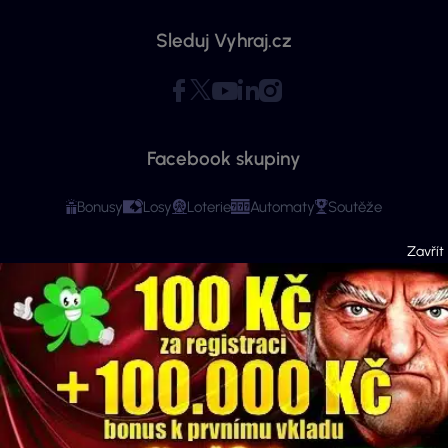
Sleduj Vyhraj.cz
Facebook skupiny
Bonusy
Losy
Loterie
Automaty
Soutěže
Copyright © 2026 - Všechna práva vyhrazena. Vyhraj.cz | Ministerstvo financí
varuje: Účastí na hazardní hře může vzniknout závislost! Stránky mají čistě
informační charakter. Veškeré informace se týkají osob starších 18 let.
Provozovatelem webu je ExeMedia s.r.o. se sídlem Kurzova 2222/16, Stodůlky,
155 00 Praha 5 (IČO: 13992228, DIČ: CZ13992228) · Kontakt:
info@vyhraj.cz