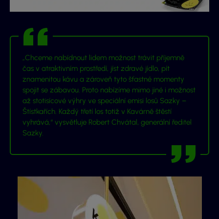
„
Chceme nabídnout lidem možnost trávit příjemně
čas v atraktivním prostředí, jíst zdravé jídlo, pít
znamenitou kávu a zároveň tyto šťastné momenty
spojit se zábavou. Proto nabízíme mimo jiné i možnost
až stotisícové výhry ve speciální emisi losů Sazky –
Štístkařích. Každý třetí los totiž v Kavárně štěstí
vyhrává,“
vysvětluje Robert Chvátal, generální ředitel
Sazky.