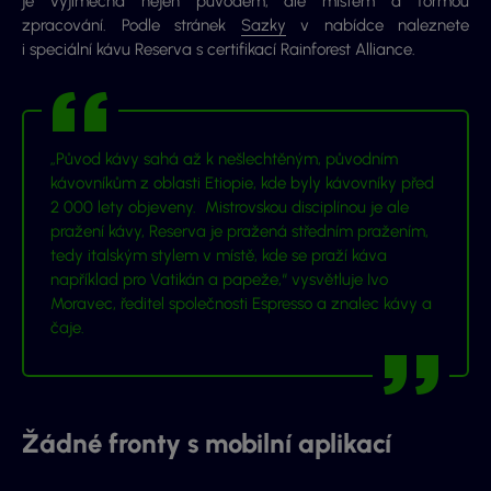
je výjimečná nejen původem, ale místem a formou
zpracování. Podle stránek
Sazky
v nabídce naleznete
i speciální kávu Reserva s certifikací Rainforest Alliance.
„
Původ kávy sahá až k nešlechtěným, původním
kávovníkům z oblasti Etiopie, kde byly kávovníky před
2 000 lety objeveny. Mistrovskou disciplínou je ale
pražení kávy, Reserva je pražená středním pražením,
tedy italským stylem v místě, kde se praží káva
například pro Vatikán a papeže
,“ vysvětluje Ivo
Moravec, ředitel společnosti Espresso a znalec kávy a
čaje.
Žádné fronty s mobilní aplikací