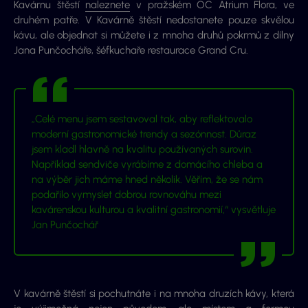
Kavárnu štěstí
naleznete
v pražském OC Atrium Flora, ve
druhém patře. V Kavárně štěstí nedostanete pouze skvělou
kávu, ale objednat si můžete i z mnoha druhů pokrmů z dílny
Jana Punčocháře, šéfkuchaře restaurace Grand Cru.
„
Celé menu jsem sestavoval tak, aby reflektovalo
moderní gastronomické trendy a sezónnost. Důraz
jsem kladl hlavně na kvalitu používaných surovin.
Například sendviče vyrábíme z domácího chleba a
na výběr jich máme hned několik. Věřím, že se nám
podařilo vymyslet dobrou rovnováhu mezi
kavárenskou kulturou a kvalitní gastronomií,“
vysvětluje
Jan Punčochář
V kavárně štěstí si pochutnáte i na mnoha druzích kávy, která