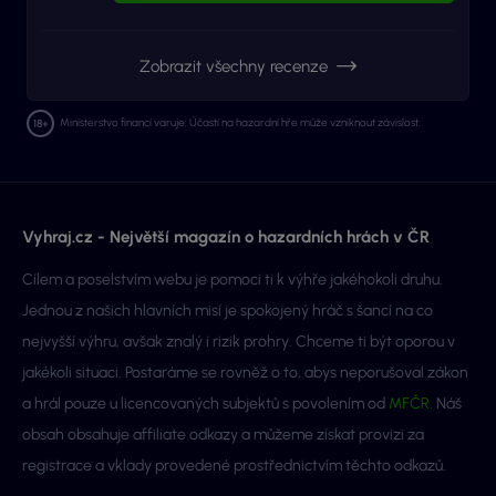
Zobrazit všechny recenze
Ministerstvo financí varuje: Účastí na hazardní hře může vzniknout závislost.
Vyhraj.cz - Největší magazín o hazardních hrách v ČR
Cílem a poselstvím webu je pomoci ti k výhře jakéhokoli druhu.
Jednou z našich hlavních misí je spokojený hráč s šancí na co
nejvyšší výhru, avšak znalý i rizik prohry. Chceme ti být oporou v
jakékoli situaci. Postaráme se rovněž o to, abys neporušoval zákon
a hrál pouze u licencovaných subjektů s povolením od
MFČR
. Náš
obsah obsahuje affiliate odkazy a můžeme získat provizi za
registrace a vklady provedené prostřednictvím těchto odkazů.