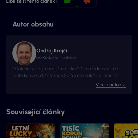
Líbil se ti tento článek?
Autor obsahu
Ondřej Krejčí
ex-Redaktor · Loterie
O loterie se zajímám již od roku 2011 a dodnes se mě
tento koníček drží. V roce 2016 jsem založil o loteriích
web Vyhraj.com, který jsem následně v roce 2017
Více o autorovi
prodal, avšak za podmínek, že budu moci stále
publikovat na téma loterií a stíracích losů. Nyní jste na
webu, který má s novými majitely nový kabát a
mnohem více informací.
Související články