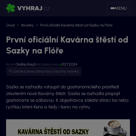
MENU
Úvod
Novinky
První oficiální Kavárna štěstí od Sazky na Flóře
První oficiální Kavárna štěstí od
Sazky na Flóře
Autor:
Ondřej Krejčí
Aktualizováno:
23.7.2024
Loterie
,
Loterie
,
Stírací losy
,
Všechny novinky
Sazka se rozhodla vstoupit do gastronomického prostředí
otevřením nové Kavárny štěstí. Sazka se rozhodla propojit
gastronomii se zábavou. K objednávce získáte stírací los nebo
rychlou loterii Keno a tedy i šanci na výhru.